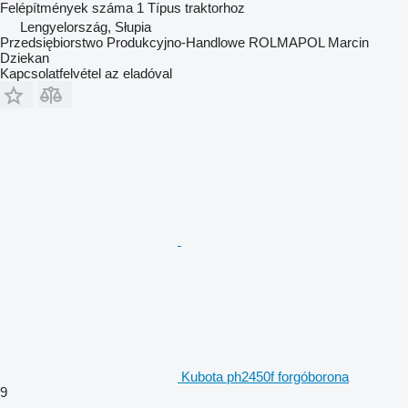
Felépítmények száma
1
Típus
traktorhoz
Lengyelország, Słupia
Przedsiębiorstwo Produkcyjno-Handlowe ROLMAPOL Marcin
Dziekan
Kapcsolatfelvétel az eladóval
Kubota ph2450f forgóborona
9