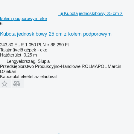
új Kubota jednoskibowy 25 cm z
kołem podporowym eke
6
Kubota jednoskibowy 25 cm z kołem podporowym
243,80 EUR
1 050 PLN
≈ 88 290 Ft
Talajművelő gépek - eke
Hatóterület
0,25 m
Lengyelország, Słupia
Przedsiębiorstwo Produkcyjno-Handlowe ROLMAPOL Marcin
Dziekan
Kapcsolatfelvétel az eladóval