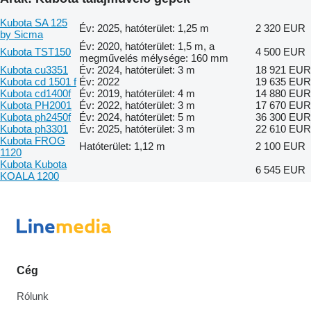
Kubota SA 125
Év: 2025, hatóterület: 1,25 m
2 320 EUR
by Sicma
Év: 2020, hatóterület: 1,5 m, a
Kubota TST150
4 500 EUR
megművelés mélysége: 160 mm
Kubota cu3351
Év: 2024, hatóterület: 3 m
18 921 EUR
Kubota cd 1501 f
Év: 2022
19 635 EUR
Kubota cd1400f
Év: 2019, hatóterület: 4 m
14 880 EUR
Kubota PH2001
Év: 2022, hatóterület: 3 m
17 670 EUR
Kubota ph2450f
Év: 2024, hatóterület: 5 m
36 300 EUR
Kubota ph3301
Év: 2025, hatóterület: 3 m
22 610 EUR
Kubota FROG
Hatóterület: 1,12 m
2 100 EUR
1120
Kubota Kubota
6 545 EUR
KOALA 1200
Cég
Rólunk