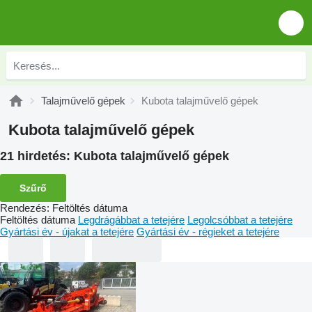
Talajművelő gépek
Kubota talajművelő gépek
Kubota talajművelő gépek
21 hirdetés:
Kubota talajművelő gépek
Szűrő
Rendezés
:
Feltöltés dátuma
Feltöltés dátuma
Legdrágábbat a tetejére
Legolcsóbbat a tetejére
Gyártási év - újakat a tetejére
Gyártási év - régieket a tetejére