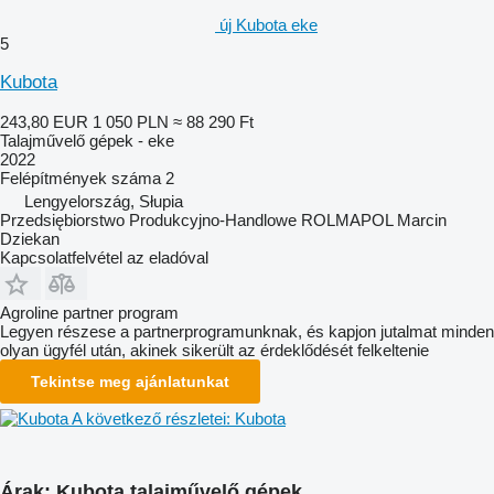
új Kubota eke
5
Kubota
243,80 EUR
1 050 PLN
≈ 88 290 Ft
Talajművelő gépek - eke
2022
Felépítmények száma
2
Lengyelország, Słupia
Przedsiębiorstwo Produkcyjno-Handlowe ROLMAPOL Marcin
Dziekan
Kapcsolatfelvétel az eladóval
Agroline partner program
Legyen részese a partnerprogramunknak, és kapjon jutalmat minden
olyan ügyfél után, akinek sikerült az érdeklődését felkeltenie
Tekintse meg ajánlatunkat
A következő részletei: Kubota
Árak: Kubota talajművelő gépek