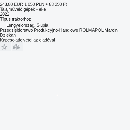
243,80 EUR
1 050 PLN
≈ 88 290 Ft
Talajművelő gépek - eke
2022
Típus
traktorhoz
Lengyelország, Słupia
Przedsiębiorstwo Produkcyjno-Handlowe ROLMAPOL Marcin
Dziekan
Kapcsolatfelvétel az eladóval