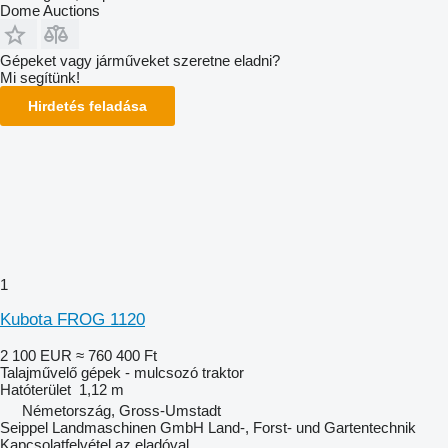
Dome Auctions
Gépeket vagy járműveket szeretne eladni?
Mi segítünk!
Hirdetés feladása
1
Kubota FROG 1120
2 100 EUR
≈ 760 400 Ft
Talajművelő gépek - mulcsozó traktor
Hatóterület
1,12 m
Németország, Gross-Umstadt
Seippel Landmaschinen GmbH Land-, Forst- und Gartentechnik
Kapcsolatfelvétel az eladóval