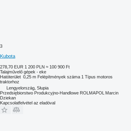
3
Kubota
278,70 EUR
1 200 PLN
≈ 100 900 Ft
Talajművelő gépek - eke
Hatóterület
0,25 m
Felépítmények száma
1
Típus
motoros
traktorhoz
Lengyelország, Słupia
Przedsiębiorstwo Produkcyjno-Handlowe ROLMAPOL Marcin
Dziekan
Kapcsolatfelvétel az eladóval