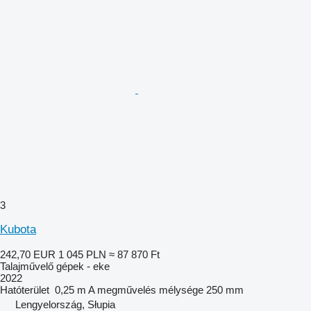
3
Kubota
242,70 EUR
1 045 PLN
≈ 87 870 Ft
Talajművelő gépek - eke
2022
Hatóterület
0,25 m
A megművelés mélysége
250 mm
Lengyelország, Słupia