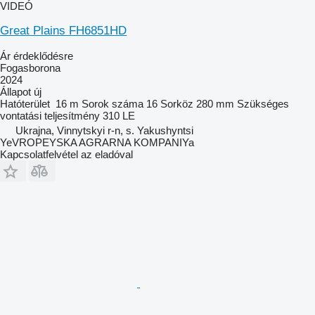
VIDEÓ
Great Plains FH6851HD
Ár érdeklődésre
Fogasborona
2024
Állapot
új
Hatóterület
16 m
Sorok száma
16
Sorköz
280 mm
Szükséges
vontatási teljesítmény
310 LE
Ukrajna, Vinnytskyi r-n, s. Yakushyntsi
YeVROPEYSKA AGRARNA KOMPANIYa
Kapcsolatfelvétel az eladóval