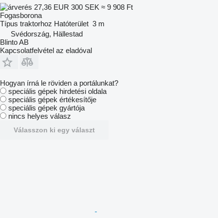
27,36 EUR
300 SEK
≈ 9 908 Ft
Fogasborona
Típus
traktorhoz
Hatóterület
3 m
Svédország, Hällestad
Blinto AB
Kapcsolatfelvétel az eladóval
Hogyan írná le röviden a portálunkat?
speciális gépek hirdetési oldala
speciális gépek értékesítője
speciális gépek gyártója
nincs helyes válasz
Válasszon ki egy választ