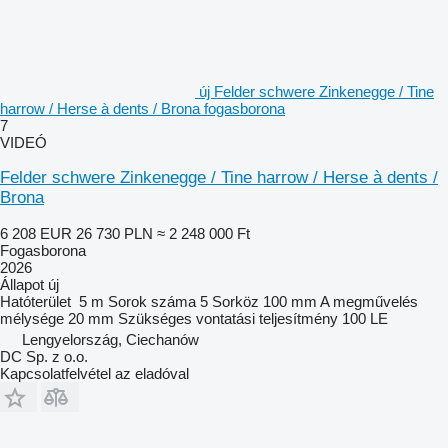
új Felder schwere Zinkenegge / Tine
harrow / Herse à dents / Brona fogasborona
7
VIDEÓ
Felder schwere Zinkenegge / Tine harrow / Herse à dents /
Brona
6 208 EUR
26 730 PLN
≈ 2 248 000 Ft
Fogasborona
2026
Állapot
új
Hatóterület
5 m
Sorok száma
5
Sorköz
100 mm
A megművelés
mélysége
20 mm
Szükséges vontatási teljesítmény
100 LE
Lengyelország, Ciechanów
DC Sp. z o.o.
Kapcsolatfelvétel az eladóval