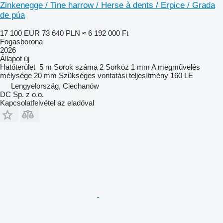
Zinkenegge / Tine harrow / Herse à dents / Erpice / Grada
de púa
17 100 EUR
73 640 PLN
≈ 6 192 000 Ft
Fogasborona
2026
Állapot
új
Hatóterület
5 m
Sorok száma
2
Sorköz
1 mm
A megművelés
mélysége
20 mm
Szükséges vontatási teljesítmény
160 LE
Lengyelország, Ciechanów
DC Sp. z o.o.
Kapcsolatfelvétel az eladóval