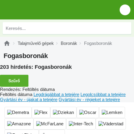
Talajművelő gépek
Boronák
Fogasboronák
Fogasboronák
203 hirdetés:
Fogasboronák
Szűrő
Rendezés
:
Feltöltés dátuma
Feltöltés dátuma
Legdrágábbat a tetejére
Legolcsóbbat a tetejére
Gyártási év - újakat a tetejére
Gyártási év - régieket a tetejére