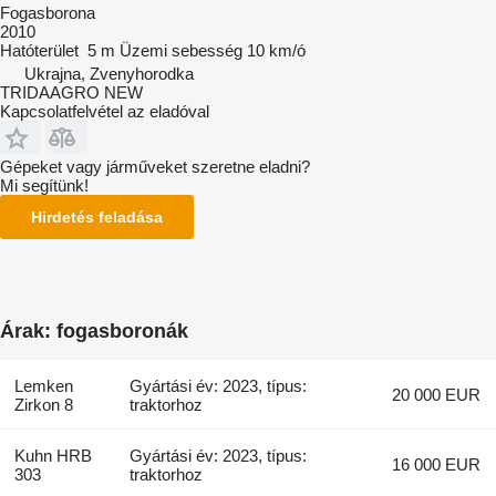
Fogasborona
2010
Hatóterület
5 m
Üzemi sebesség
10 km/ó
Ukrajna, Zvenyhorodka
TRIDAAGRO NEW
Kapcsolatfelvétel az eladóval
Gépeket vagy járműveket szeretne eladni?
Mi segítünk!
Hirdetés feladása
Árak: fogasboronák
Lemken
Gyártási év: 2023, típus:
20 000 EUR
Zirkon 8
traktorhoz
Kuhn HRB
Gyártási év: 2023, típus:
16 000 EUR
303
traktorhoz