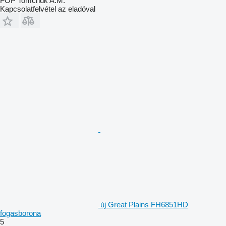
FOP Tomchuk A.M.
Kapcsolatfelvétel az eladóval
új Great Plains FH6851HD
fogasborona
5