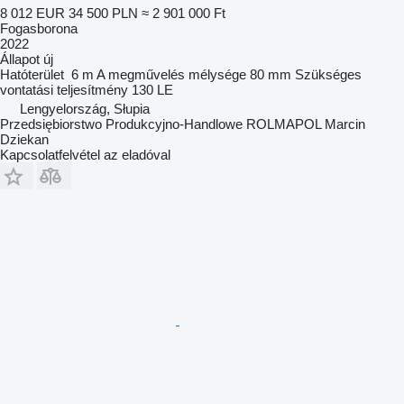
8 012 EUR
34 500 PLN
≈ 2 901 000 Ft
Fogasborona
2022
Állapot
új
Hatóterület
6 m
A megművelés mélysége
80 mm
Szükséges
vontatási teljesítmény
130 LE
Lengyelország, Słupia
Przedsiębiorstwo Produkcyjno-Handlowe ROLMAPOL Marcin
Dziekan
Kapcsolatfelvétel az eladóval