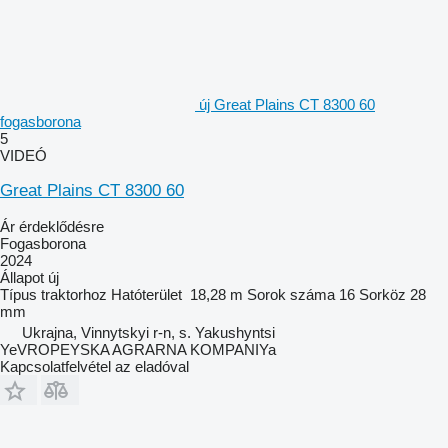
új Great Plains CT 8300 60
fogasborona
5
VIDEÓ
Great Plains CT 8300 60
Ár érdeklődésre
Fogasborona
2024
Állapot
új
Típus
traktorhoz
Hatóterület
18,28 m
Sorok száma
16
Sorköz
28
mm
Ukrajna, Vinnytskyi r-n, s. Yakushyntsi
YeVROPEYSKA AGRARNA KOMPANIYa
Kapcsolatfelvétel az eladóval