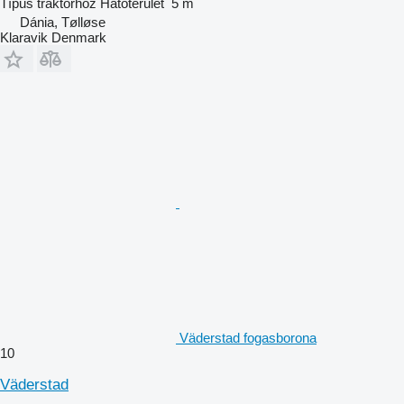
Típus
traktorhoz
Hatóterület
5 m
Dánia, Tølløse
Klaravik Denmark
Väderstad fogasborona
10
Väderstad