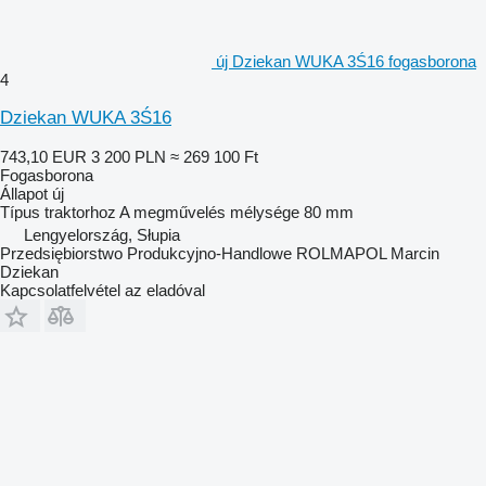
új Dziekan WUKA 3Ś16 fogasborona
4
Dziekan WUKA 3Ś16
743,10 EUR
3 200 PLN
≈ 269 100 Ft
Fogasborona
Állapot
új
Típus
traktorhoz
A megművelés mélysége
80 mm
Lengyelország, Słupia
Przedsiębiorstwo Produkcyjno-Handlowe ROLMAPOL Marcin
Dziekan
Kapcsolatfelvétel az eladóval