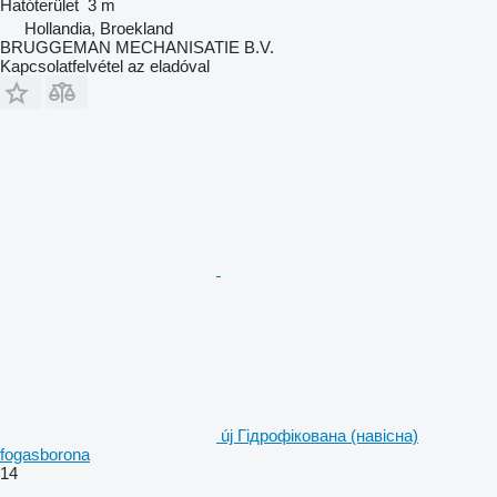
Hatóterület
3 m
Hollandia, Broekland
BRUGGEMAN MECHANISATIE B.V.
Kapcsolatfelvétel az eladóval
új Гідрофікована (навісна)
fogasborona
14