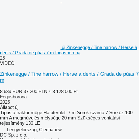
új Zinkenegge / Tine harrow / Herse à
dents / Grada de púas 7 m fogasborona
25
VIDEÓ
Zinkenegge / Tine harrow / Herse à dents / Grada de púas 7
m
8 639 EUR
37 200 PLN
≈ 3 128 000 Ft
Fogasborona
2026
Állapot
új
Típus
a traktor mögé
Hatóterület
7 m
Sorok száma
7
Sorköz
100
mm
A megművelés mélysége
20 mm
Szükséges vontatási
teljesítmény
130 LE
Lengyelország, Ciechanów
DC Sp. z o.o.