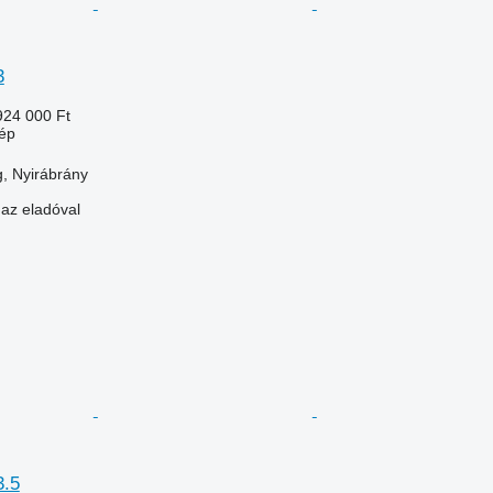
3
924 000 Ft
ép
, Nyirábrány
 az eladóval
3.5