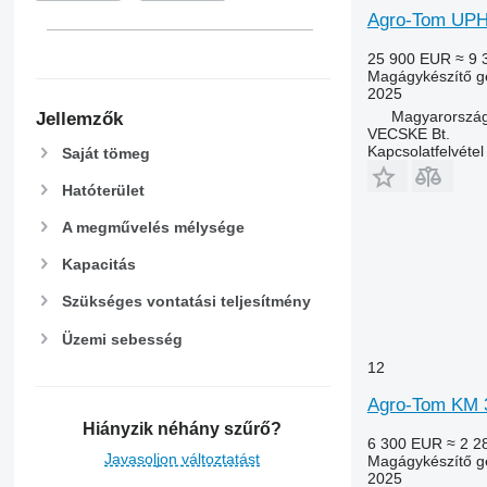
Agro-Tom UPH
25 900 EUR
≈ 9 
Magágykészítő g
2025
Magyarország
Jellemzők
VECSKE Bt.
Kapcsolatfelvétel
Saját tömeg
Hatóterület
A megművelés mélysége
Kapacitás
Szükséges vontatási teljesítmény
Üzemi sebesség
12
Agro-Tom KM 
Hiányzik néhány szűrő?
6 300 EUR
≈ 2 2
Javasoljon változtatást
Magágykészítő g
2025