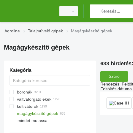
Agroline
Talajművelő gépek
Magágykészítő gépek
Magágykészítő gépek
633 hirdetés
Kategória
Szűrő
Rendezés
:
Feltö
Feltöltés dátuma
boronák
váltvaforgató ekék
tárcsás boronák
kultivátorok
fogóboronák
magágykészítő gépek
rugós szárú boronák
mulcsozó traktorok
mindet mutassa
fogasboronák
mulcsozó kotrógépek
Cambridge hengerek
vontatott boronák
erdészeti mulcsozók
aprító hengerek