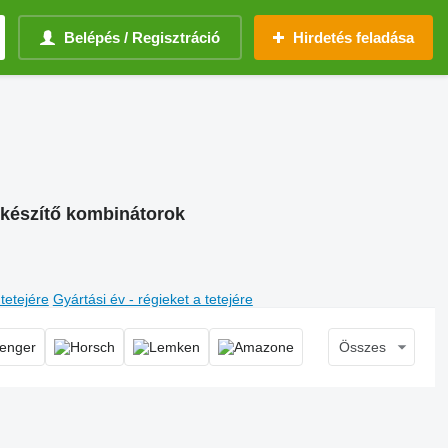
Belépés / Regisztráció
Hirdetés feladása
ykészítő kombinátorok
 tetejére
Gyártási év - régieket a tetejére
Összes