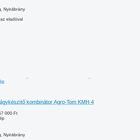
, Nyirábrány
 az eladóval
ép
ágykészitő kombinátor Agro-Tom KMH 4
67 000 Ft
ép
, Nyirábrány