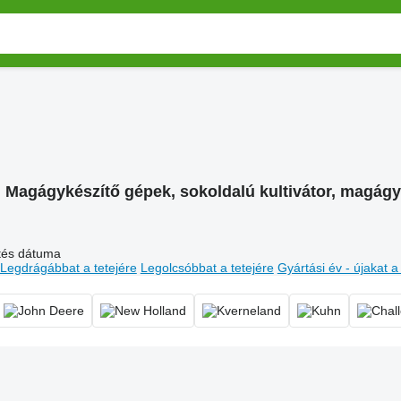
:
Magágykészítő gépek, sokoldalú kultivátor, magág
ltés dátuma
Legdrágábbat a tetejére
Legolcsóbbat a tetejére
Gyártási év - újakat a