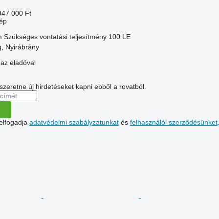
947 000 Ft
ép
m
Szükséges vontatási teljesítmény
100 LE
, Nyirábrány
 az eladóval
 szeretne új hirdetéseket kapni ebből a rovatból.
 elfogadja
adatvédelmi szabályzatunkat
és
felhasználói szerződésünket