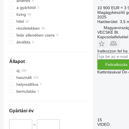
árverés
a gyártótól
10 900 EUR
≈ 3 
Magágykészítő g
lízing
2025
hitel
Hatóterület
3,5 
Magyarország
részletekben
VECSKE Bt.
felár ellenében csere
Kapcsolatfelvétel
átváltás
Iratkozzon fel ha
Állapot
Feliratkozás
új
Kattintásával Ön
használt
helyreállítva
bemutatás
Gyártási év
15
VIDEÓ
–