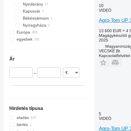
Nyirábrány
10
VIDEÓ
Kaposvár
Békéssámson
Agro-Tom UP 
Nyíregyháza
13 600 EUR
≈ 4 
Európa
Magágykészítő g
egyebek
Németország
2025
Magyarország
Lengyelország
Ukrajna
VECSKE Bt.
Románia
Kapcsolatfelvétel
Ár
Ausztria
Lettország
–
Litvánia
Franciaország
Norvégia
mindet mutassa
Hirdetés típusa
5
eladás
VIDEÓ
bérlés
Agro-Tom UP 