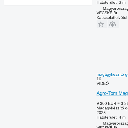
Hatóterület
3 m
Magyarország
VECSKE Bt.
Kapcsolatfelvétel
magágykészítő g
16
VIDEÓ
Agro-Tom Mag
9 300 EUR
≈ 3 3
Magágykészítő g
2025
Hatóterület
4 m
Magyarország
VECSKE Bt.