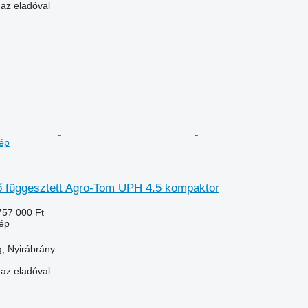
 az eladóval
ép
 függesztett Agro-Tom UPH 4.5 kompaktor
757 000 Ft
ép
, Nyirábrány
 az eladóval