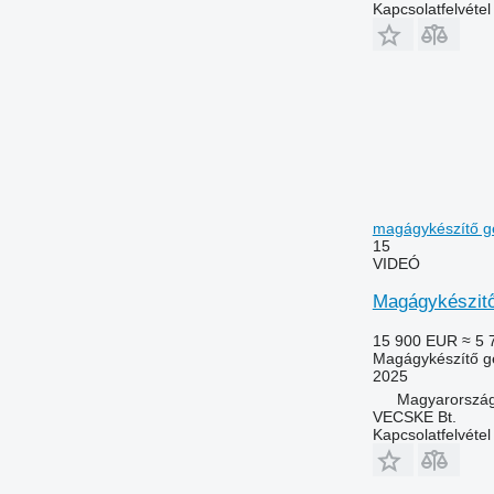
Kapcsolatfelvétel
magágykészítő g
15
VIDEÓ
Magágykészitő
15 900 EUR
≈ 5 
Magágykészítő g
2025
Magyarország
VECSKE Bt.
Kapcsolatfelvétel