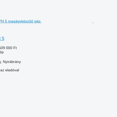
 5
509 000 Ft
ép
, Nyirábrány
 az eladóval