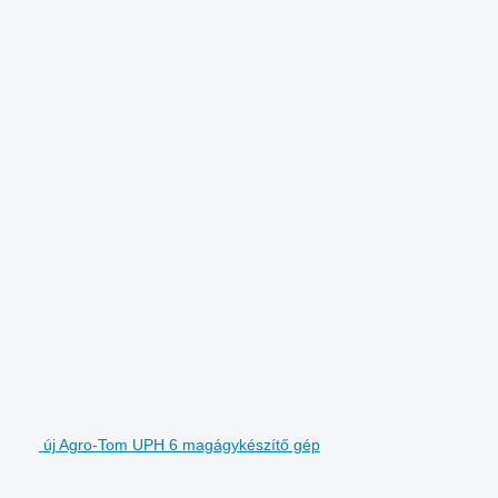
.
új Agro-Tom UPH 6 magágykészítő gép