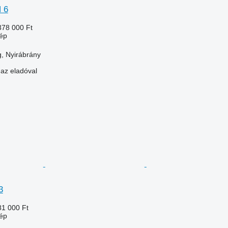
 6
378 000 Ft
ép
, Nyirábrány
 az eladóval
3
81 000 Ft
ép