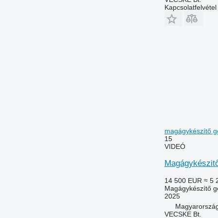
Kapcsolatfelvétel
magágykészítő g
15
VIDEÓ
Magágykészitő
14 500 EUR
≈ 5 
Magágykészítő g
2025
Magyarország
VECSKE Bt.