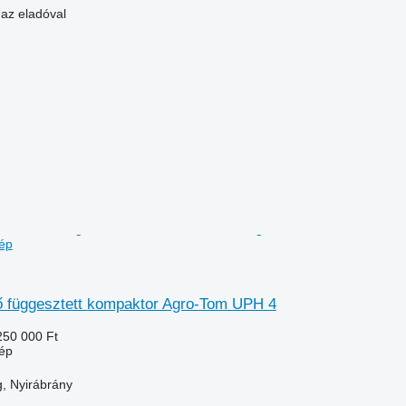
 az eladóval
ép
 függesztett kompaktor Agro-Tom UPH 4
250 000 Ft
ép
, Nyirábrány