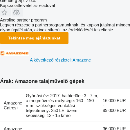
Ulenberg Sp. z o.o.
Kapcsolatfelvétel az eladóval
Agroline partner program
Legyen részese a partnerprogramunknak, és kapjon jutalmat minden
olyan ügyfél után, akinek sikerült az érdeklődését felkeltenie
Tekintse meg ajánlatunkat
A következő részletei: Amazone
Árak: Amazone talajművelő gépek
Gyártási év: 2017, hatóterület: 3 - 7 m,
a megművelés mélysége: 160 - 190
16 000 EUR
Amazone
mm, szükséges vontatási
-
Catros+
teljesítmény: 250 LE, üzemi
99 000 EUR
sebesség: 12 - 15 km/ó
Amazone
36 000 EUR