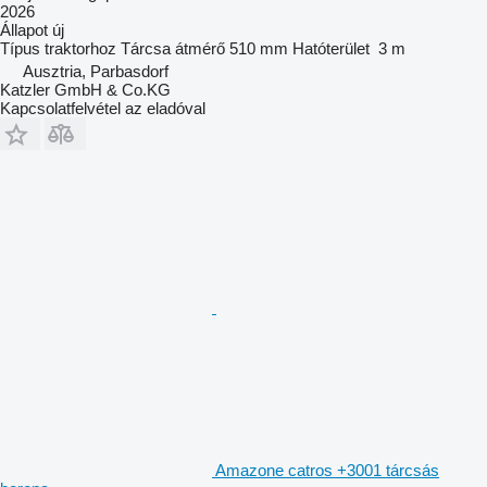
2026
Állapot
új
Típus
traktorhoz
Tárcsa átmérő
510 mm
Hatóterület
3 m
Ausztria, Parbasdorf
Katzler GmbH & Co.KG
Kapcsolatfelvétel az eladóval
Amazone catros +3001 tárcsás