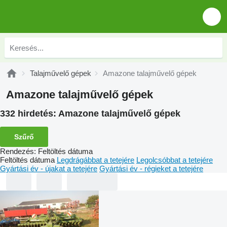
Talajművelő gépek
Amazone talajművelő gépek
Amazone talajművelő gépek
332 hirdetés:
Amazone talajművelő gépek
Szűrő
Rendezés
:
Feltöltés dátuma
Feltöltés dátuma
Legdrágábbat a tetejére
Legolcsóbbat a tetejére
Gyártási év - újakat a tetejére
Gyártási év - régieket a tetejére