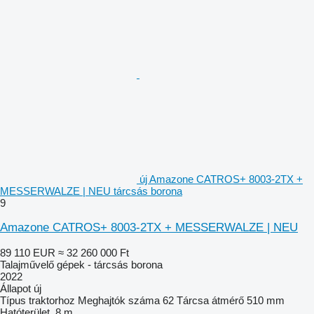
új Amazone CATROS+ 8003-2TX +
MESSERWALZE | NEU tárcsás borona
9
Amazone CATROS+ 8003-2TX + MESSERWALZE | NEU
89 110 EUR
≈ 32 260 000 Ft
Talajművelő gépek - tárcsás borona
2022
Állapot
új
Típus
traktorhoz
Meghajtók száma
62
Tárcsa átmérő
510 mm
Hatóterület
8 m