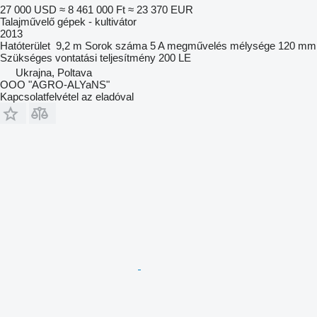
27 000 USD
≈ 8 461 000 Ft
≈ 23 370 EUR
Talajművelő gépek - kultivátor
2013
Hatóterület
9,2 m
Sorok száma
5
A megművelés mélysége
120 mm
Szükséges vontatási teljesítmény
200 LE
Ukrajna, Poltava
OOO "AGRO-ALYaNS"
Kapcsolatfelvétel az eladóval