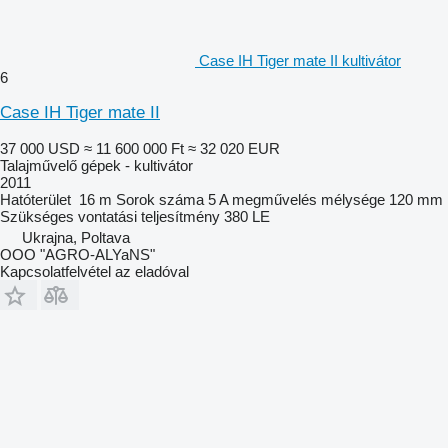
Case IH Tiger mate II kultivátor
6
Case IH Tiger mate II
37 000 USD
≈ 11 600 000 Ft
≈ 32 020 EUR
Talajművelő gépek - kultivátor
2011
Hatóterület
16 m
Sorok száma
5
A megművelés mélysége
120 mm
Szükséges vontatási teljesítmény
380 LE
Ukrajna, Poltava
OOO "AGRO-ALYaNS"
Kapcsolatfelvétel az eladóval