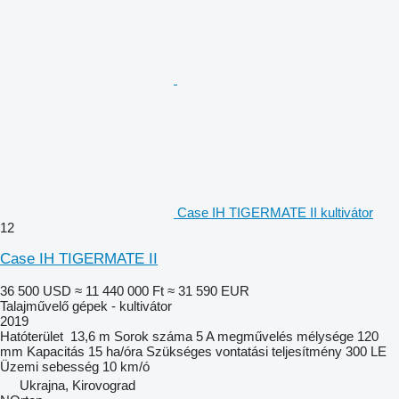
Case IH TIGERMATE II kultivátor
12
Case IH TIGERMATE II
36 500 USD
≈ 11 440 000 Ft
≈ 31 590 EUR
Talajművelő gépek - kultivátor
2019
Hatóterület
13,6 m
Sorok száma
5
A megművelés mélysége
120
mm
Kapacitás
15 ha/óra
Szükséges vontatási teljesítmény
300 LE
Üzemi sebesség
10 km/ó
Ukrajna, Kirovograd