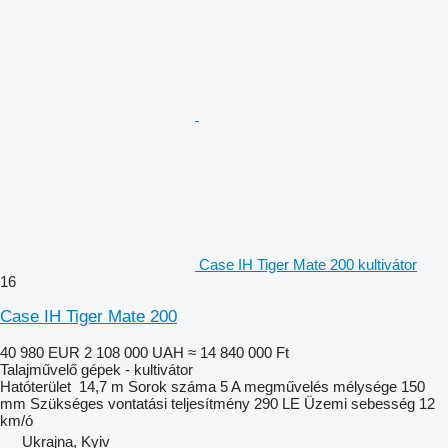
Case IH Tiger Mate 200 kultivátor
16
Case IH Tiger Mate 200
40 980 EUR
2 108 000 UAH
≈ 14 840 000 Ft
Talajművelő gépek - kultivátor
Hatóterület
14,7 m
Sorok száma
5
A megművelés mélysége
150
mm
Szükséges vontatási teljesítmény
290 LE
Üzemi sebesség
12
km/ó
Ukrajna, Kyiv