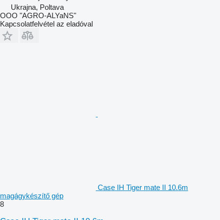
Ukrajna, Poltava
OOO "AGRO-ALYaNS"
Kapcsolatfelvétel az eladóval
Case IH Tiger mate II 10.6m
magágykészítő gép
8