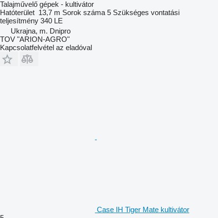
Talajművelő gépek - kultivátor
Hatóterület
13,7 m
Sorok száma
5
Szükséges vontatási
teljesítmény
340 LE
Ukrajna, m. Dnipro
TOV "ARION-AGRO"
Kapcsolatfelvétel az eladóval
Case IH Tiger Mate kultivátor
5