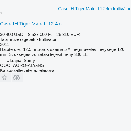
Case IH Tiger Mate II 12.4m kultivátor
7
Case IH Tiger Mate II 12.4m
30 400 USD
≈ 9 527 000 Ft
≈ 26 310 EUR
Talajművelő gépek - kultivátor
2011
Hatóterület
12,5 m
Sorok száma
5
A megművelés mélysége
120
mm
Szükséges vontatási teljesítmény
300 LE
Ukrajna, Sumy
OOO "AGRO-ALYaNS"
Kapcsolatfelvétel az eladóval