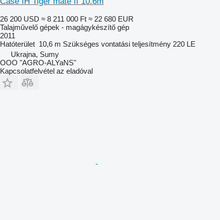
Case IH Tiger mate II 10.6m
26 200 USD
≈ 8 211 000 Ft
≈ 22 680 EUR
Talajművelő gépek - magágykészítő gép
2011
Hatóterület
10,6 m
Szükséges vontatási teljesítmény
220 LE
Ukrajna, Sumy
OOO "AGRO-ALYaNS"
Kapcsolatfelvétel az eladóval