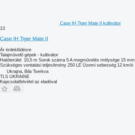
Case IH Tiger Mate II kultivátor
13
Case IH Tiger Mate II
Ár érdeklődésre
Talajművelő gépek - kultivátor
Hatóterület
10,5 m
Sorok száma
5
A megművelés mélysége
15 mm
Szükséges vontatási teljesítmény
250 LE
Üzemi sebesség
12 km/ó
Ukrajna, Bila Tserkva
TLS UKRAINE
Kapcsolatfelvétel az eladóval