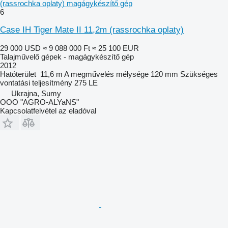
(rassrochka oplaty) magágykészítő gép
6
Case IH Tiger Mate II 11,2m (rassrochka oplaty)
29 000 USD
≈ 9 088 000 Ft
≈ 25 100 EUR
Talajművelő gépek - magágykészítő gép
2012
Hatóterület
11,6 m
A megművelés mélysége
120 mm
Szükséges
vontatási teljesítmény
275 LE
Ukrajna, Sumy
OOO "AGRO-ALYaNS"
Kapcsolatfelvétel az eladóval