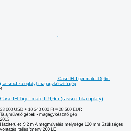
Case IH Tiger mate II 9,6m
(rassrochka oplaty) magágykészítő gép
4
Case IH Tiger mate II 9,6m (rassrochka oplaty)
33 000 USD
≈ 10 340 000 Ft
≈ 28 560 EUR
Talajművelő gépek - magágykészítő gép
2013
Hatóterület
9,2 m
A megművelés mélysége
120 mm
Szükséges
vontatási teljesítmény
200 LE