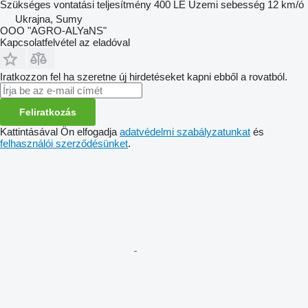
Szükséges vontatási teljesítmény
400 LE
Üzemi sebesség
12 km/ó
Ukrajna, Sumy
OOO "AGRO-ALYaNS"
Kapcsolatfelvétel az eladóval
Iratkozzon fel ha szeretne új hirdetéseket kapni ebből a rovatból.
Feliratkozás
Kattintásával Ön elfogadja
adatvédelmi szabályzatunkat
és
felhasználói szerződésünket
.