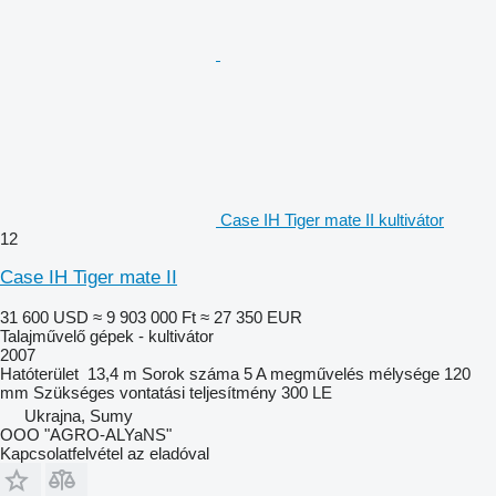
Case IH Tiger mate II kultivátor
12
Case IH Tiger mate II
31 600 USD
≈ 9 903 000 Ft
≈ 27 350 EUR
Talajművelő gépek - kultivátor
2007
Hatóterület
13,4 m
Sorok száma
5
A megművelés mélysége
120
mm
Szükséges vontatási teljesítmény
300 LE
Ukrajna, Sumy
OOO "AGRO-ALYaNS"
Kapcsolatfelvétel az eladóval