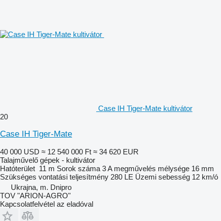
Case IH Tiger-Mate kultivátor
20
Case IH Tiger-Mate
40 000 USD
≈ 12 540 000 Ft
≈ 34 620 EUR
Talajművelő gépek - kultivátor
Hatóterület
11 m
Sorok száma
3
A megművelés mélysége
16 mm
Szükséges vontatási teljesítmény
280 LE
Üzemi sebesség
12 km/ó
Ukrajna, m. Dnipro
TOV "ARION-AGRO"
Kapcsolatfelvétel az eladóval