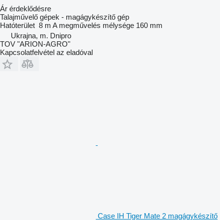
Ár érdeklődésre
Talajművelő gépek - magágykészítő gép
Hatóterület
8 m
A megművelés mélysége
160 mm
Ukrajna, m. Dnipro
TOV "ARION-AGRO"
Kapcsolatfelvétel az eladóval
Case IH Tiger Mate 2 magágykészítő