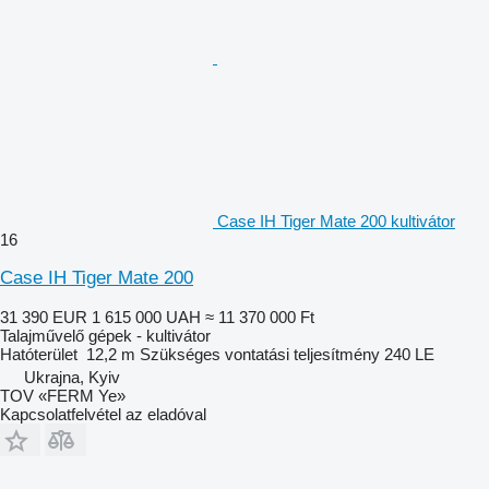
Case IH Tiger Mate 200 kultivátor
16
Case IH Tiger Mate 200
31 390 EUR
1 615 000 UAH
≈ 11 370 000 Ft
Talajművelő gépek - kultivátor
Hatóterület
12,2 m
Szükséges vontatási teljesítmény
240 LE
Ukrajna, Kyiv
TOV «FERM Ye»
Kapcsolatfelvétel az eladóval