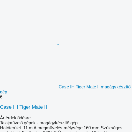
Case IH Tiger Mate II magágykészítő
gép
6
Case IH Tiger Mate II
Ár érdeklődésre
Talajművelő gépek - magágykészítő gép
Hatóterület
11 m
A megművelés mélysége
160 mm
Szükséges