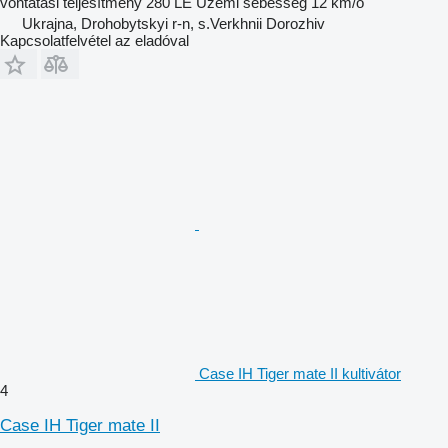
vontatási teljesítmény
280 LE
Üzemi sebesség
12 km/ó
Ukrajna, Drohobytskyi r-n, s.Verkhnii Dorozhiv
Kapcsolatfelvétel az eladóval
Case IH Tiger mate II kultivátor
4
Case IH Tiger mate II