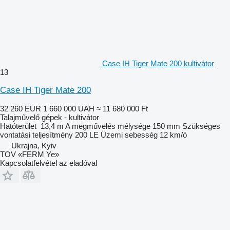
Case IH Tiger Mate 200 kultivátor
13
Case IH Tiger Mate 200
32 260 EUR
1 660 000 UAH
≈ 11 680 000 Ft
Talajművelő gépek - kultivátor
Hatóterület
13,4 m
A megművelés mélysége
150 mm
Szükséges
vontatási teljesítmény
200 LE
Üzemi sebesség
12 km/ó
Ukrajna, Kyiv
TOV «FERM Ye»
Kapcsolatfelvétel az eladóval