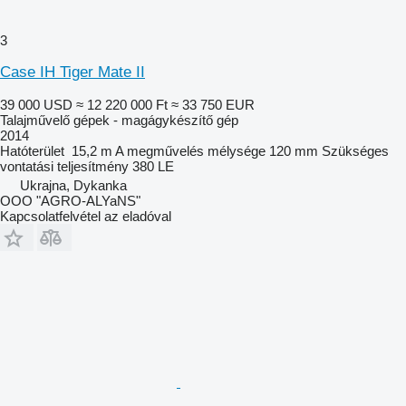
3
Case IH Tiger Mate II
39 000 USD
≈ 12 220 000 Ft
≈ 33 750 EUR
Talajművelő gépek - magágykészítő gép
2014
Hatóterület
15,2 m
A megművelés mélysége
120 mm
Szükséges
vontatási teljesítmény
380 LE
Ukrajna, Dykanka
OOO "AGRO-ALYaNS"
Kapcsolatfelvétel az eladóval