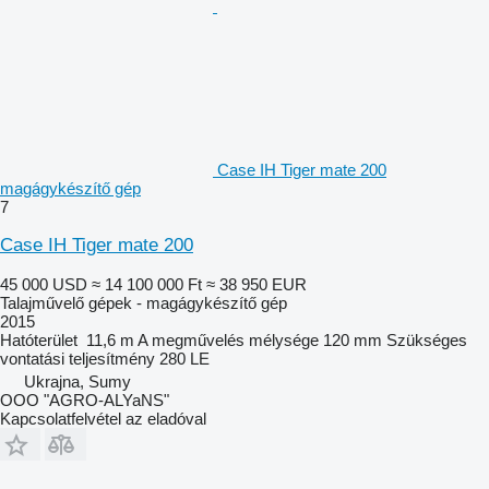
Case IH Tiger mate 200
magágykészítő gép
7
Case IH Tiger mate 200
45 000 USD
≈ 14 100 000 Ft
≈ 38 950 EUR
Talajművelő gépek - magágykészítő gép
2015
Hatóterület
11,6 m
A megművelés mélysége
120 mm
Szükséges
vontatási teljesítmény
280 LE
Ukrajna, Sumy
OOO "AGRO-ALYaNS"
Kapcsolatfelvétel az eladóval