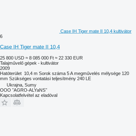
Case IH Tiger mate II 10,4 kultivátor
6
Case IH Tiger mate II 10,4
25 800 USD
≈ 8 085 000 Ft
≈ 22 330 EUR
Talajművelő gépek - kultivátor
2009
Hatóterület
10,4 m
Sorok száma
5
A megművelés mélysége
120
mm
Szükséges vontatási teljesítmény
240 LE
Ukrajna, Sumy
OOO "AGRO-ALYaNS"
Kapcsolatfelvétel az eladóval