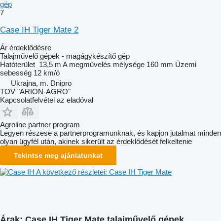
gép
7
Case IH Tiger Mate 2
Ár érdeklődésre
Talajművelő gépek - magágykészítő gép
Hatóterület
13,5 m
A megművelés mélysége
160 mm
Üzemi
sebesség
12 km/ó
Ukrajna, m. Dnipro
TOV "ARION-AGRO"
Kapcsolatfelvétel az eladóval
Agroline partner program
Legyen részese a partnerprogramunknak, és kapjon jutalmat minden
olyan ügyfél után, akinek sikerült az érdeklődését felkeltenie
Tekintse meg ajánlatunkat
A következő részletei: Case IH Tiger Mate
Árak: Case IH Tiger Mate talajművelő gépek