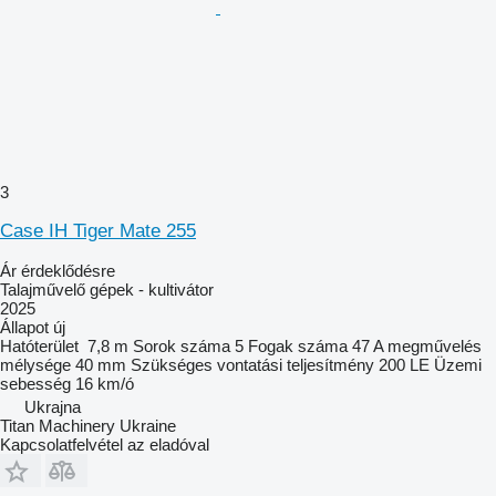
3
Case IH Tiger Mate 255
Ár érdeklődésre
Talajművelő gépek - kultivátor
2025
Állapot
új
Hatóterület
7,8 m
Sorok száma
5
Fogak száma
47
A megművelés
mélysége
40 mm
Szükséges vontatási teljesítmény
200 LE
Üzemi
sebesség
16 km/ó
Ukrajna
Titan Machinery Ukraine
Kapcsolatfelvétel az eladóval