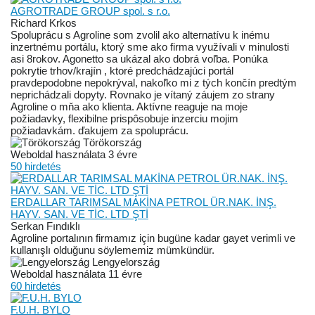
AGROTRADE GROUP spol. s r.o.
Richard Krkos
Spoluprácu s Agroline som zvolil ako alternatívu k inému
inzertnému portálu, ktorý sme ako firma využívali v minulosti
asi 8rokov. Agonetto sa ukázal ako dobrá voľba. Ponúka
pokrytie trhov/krajín , ktoré predchádzajúci portál
pravdepodobne nepokrýval, nakoľko mi z tých končín predtým
neprichádzali dopyty. Rovnako je vítaný záujem zo strany
Agroline o mňa ako klienta. Aktívne reaguje na moje
požiadavky, flexibilne prispôsobuje inzerciu mojim
požiadavkám. ďakujem za spoluprácu.
Törökország
Weboldal használata 3 évre
50 hirdetés
ERDALLAR TARIMSAL MAKİNA PETROL ÜR.NAK. İNŞ.
HAYV. SAN. VE TİC. LTD ŞTİ
Serkan Fındıklı
Agroline portalının firmamız için bugüne kadar gayet verimli ve
kullanışlı olduğunu söylememiz mümkündür.
Lengyelország
Weboldal használata 11 évre
60 hirdetés
F.U.H. BYLO