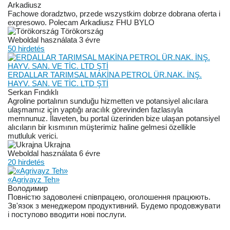
Arkadiusz
Fachowe doradztwo, przede wszystkim dobrze dobrana oferta i
expresowo. Polecam Arkadiusz FHU BYLO
Törökország
Weboldal használata 3 évre
50 hirdetés
ERDALLAR TARIMSAL MAKİNA PETROL ÜR.NAK. İNŞ.
HAYV. SAN. VE TİC. LTD ŞTİ
Serkan Fındıklı
Agroline portalının sunduğu hizmetten ve potansiyel alıcılara
ulaşmamız için yaptığı aracılık görevinden fazlasıyla
memnunuz. İlaveten, bu portal üzerinden bize ulaşan potansiyel
alıcıların bir kısmının müşterimiz haline gelmesi özellikle
mutluluk verici.
Ukrajna
Weboldal használata 6 évre
20 hirdetés
«Agrivayz Teh»
Володимир
Повністю задоволені співпрацею, оголошення працюють.
Зв'язок з менеджером продуктивний. Будемо продовжувати
і поступово вводити нові послуги.