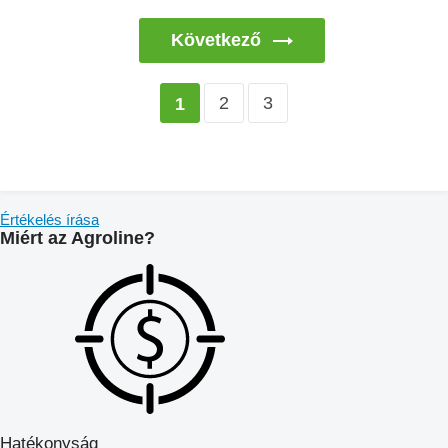
Következő
2
3
1
Értékelés írása
Miért az Agroline?
Hatékonyság