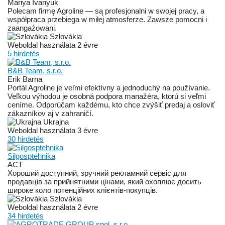
Mariya Ivanyuk
Polecam firmę Agroline — są profesjonalni w swojej pracy, a
współpraca przebiega w miłej atmosferze. Zawsze pomocni i
zaangażowani.
Szlovákia
Weboldal használata 2 évre
5 hirdetés
B&B Team, s.r.o.
Erik Barna
Portál Agroline je veľmi efektívny a jednoduchý na používanie.
Veľkou výhodou je osobná podpora manažéra, ktorú si veľmi
ceníme. Odporúčam každému, kto chce zvýšiť predaj a osloviť
zákazníkov aj v zahraničí.
Ukrajna
Weboldal használata 3 évre
30 hirdetés
Silgosptehnika
АСТ
Хороший доступний, зручний рекламний сервіс для
продавців за прийнятними цінами, який охоплює досить
широке коло потенційних клієнтів-покупців.
Szlovákia
Weboldal használata 2 évre
34 hirdetés