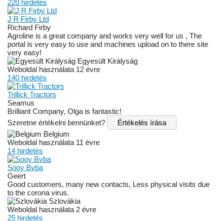
220 hirdetés
J R Firby Ltd
Richard Firby
Agroline is a great company and works very well for us , The
portal is very easy to use and machines upload on to there site
very easy!
Egyesült Királyság
Weboldal használata 12 évre
140 hirdetés
Trillick Tractors
Seamus
Brilliant Company, Olga is fantastic!
Szeretne értékelni bennünket?
Értékelés írása
Belgium
Weboldal használata 11 évre
14 hirdetés
Sooy Bvba
Geert
Good customers, many new contacts, Less physical visits due
to the corona virus.
Szlovákia
Weboldal használata 2 évre
25 hirdetés