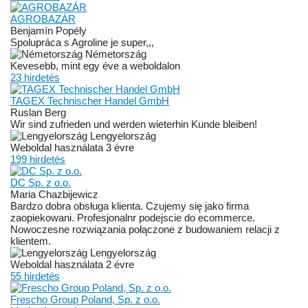
AGROBAZÁR
Benjamín Popély
Spolupráca s Agroline je super,,,
Németország
Kevesebb, mint egy éve a weboldalon
23 hirdetés
TAGEX Technischer Handel GmbH
Ruslan Berg
Wir sind zufrieden und werden wieterhin Kunde bleiben!
Lengyelország
Weboldal használata 3 évre
199 hirdetés
DC Sp. z o.o.
Maria Chazbijewicz
Bardzo dobra obsługa klienta. Czujemy się jako firma
zaopiekowani. Profesjonalnr podejscie do ecommerce.
Nowoczesne rozwiązania połączone z budowaniem relacji z
klientem.
Lengyelország
Weboldal használata 2 évre
55 hirdetés
Frescho Group Poland, Sp. z o.o.