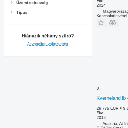
Eke
Üzemi sebesség
2024
Magyarország
Típus
Kapcsolatfelvétel
Hiányzik néhány szűrő?
Javasoljon változtatást
8
Kverneland lb 
26 775 EUR
≈ 9 
Eke
2018
Ausztria, At-
E-FARM GmbH