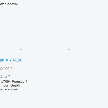
 az eladóval
in X 7 N100
80 000 Ft
száma
7
 17094 Pragsdorf
t-Import GmbH
 az eladóval