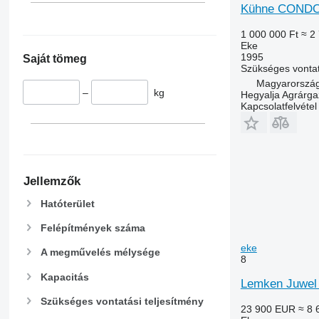
Kühne CONDO
1 000 000 Ft
≈ 2
Eke
1995
Saját tömeg
Szükséges vontat
Magyarország
–
kg
Hegyalja Agrárga
Kapcsolatfelvétel
Jellemzők
Hatóterület
Felépítmények száma
eke
A megművelés mélysége
8
Kapacitás
Lemken Juwel 
Szükséges vontatási teljesítmény
23 900 EUR
≈ 8 