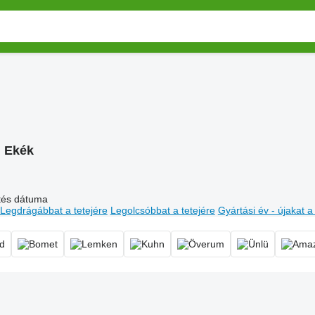
:
Ekék
ltés dátuma
Legdrágábbat a tetejére
Legolcsóbbat a tetejére
Gyártási év - újakat a