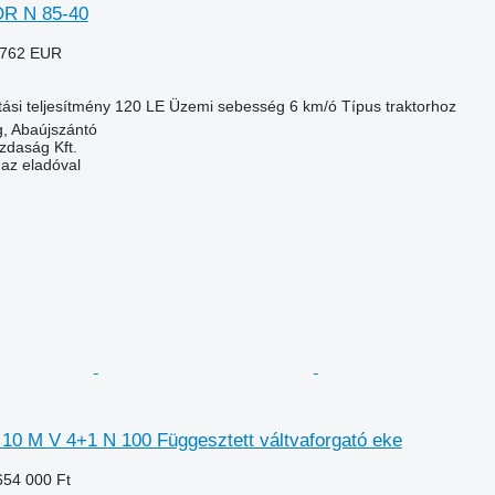
R N 85-40
 762 EUR
ási teljesítmény
120 LE
Üzemi sebesség
6 km/ó
Típus
traktorhoz
, Abaújszántó
zdaság Kft.
 az eladóval
10 M V 4+1 N 100 Függesztett váltvaforgató eke
654 000 Ft