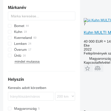
lovaspálya boronák
önjáró mulcsozók
sima hengerek
Márkanév
egyéb boronák
egyéb mulcsozók
silóhengerek
egyéb mezőgazdasági hengerek
7
Bomet
PN
KM180
Cayron
Kuhn
Cayros
U-series
Kuhn MULTI 
Kverneland
Teres
Z-series
Challenger
40 000 EUR
≈ 14
Lemken
Tyrok
Manager
EG
Eke
2022
Överum
Vari-Master
PB
Diamant
5-35
Servo
Albatros
Eurostar
IBIS
PNV
Felépítmények 
Ünlü
RS
EurOpal
Kormoran
Magyarország
mindet mutassa
Juwel
Super-Albatros
Kapcsolatfelvétel
Opal
VariDiamant
Helyszín
VariOpal
VarioPack
Keresés adott körzetben
Magyarország