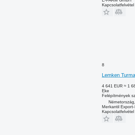
Kapcsolatfelvétel
8
Lemken Turmal
4 641 EUR
≈ 1 6
Eke
Felépítmények 
Németország,
Merkantil Expor
Kapcsolatfelvétel