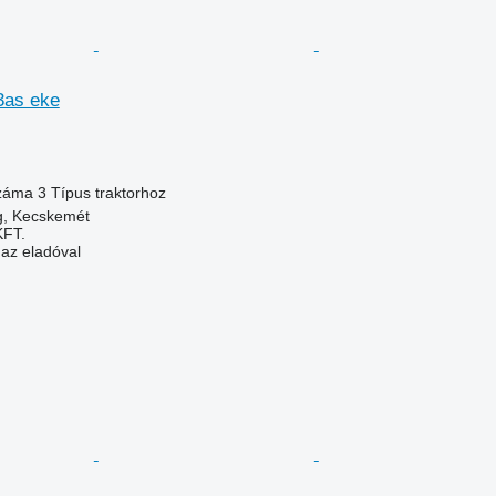
3as eke
száma
3
Típus
traktorhoz
, Kecskemét
FT.
 az eladóval