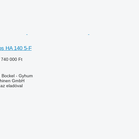
os HA 140 5-F
 740 000 Ft
 Bockel - Gyhum
chinen GmbH
 az eladóval