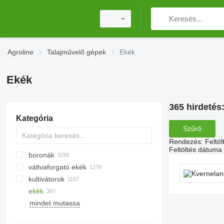
Agroline
Talajművelő gépek
Ekék
Ekék
365 hirdetés
Kategória
Szűrő
Rendezés
:
Feltö
Feltöltés dátuma
boronák
váltvaforgató ekék
tárcsás boronák
kultivátorok
fogóboronák
ekék
rugós szárú boronák
mulcsozó traktorok
Cambridge hengerek
mindet mutassa
fogasboronák
mulcsozó kotrógépek
aprító hengerek
vontatott boronák
erdészeti mulcsozók
gyűrűshengerek