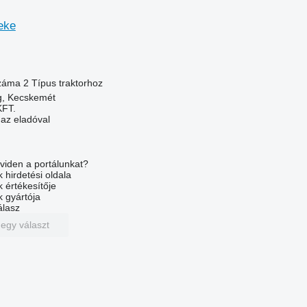
eke
száma
2
Típus
traktorhoz
, Kecskemét
FT.
 az eladóval
viden a portálunkat?
 hirdetési oldala
k értékesítője
k gyártója
álasz
 egy választ