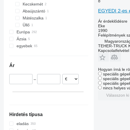
8
Kecskemét
EGYEDI 2-es 
Abaújszántó
Mátészalka
Ár érdeklődésre
Üllő
Eke
1990
Európa
Felépítmények 
Ázsia
Németország
Magyarország
TEHER-TRUCK K
egyebek
Lengyelország
Tadzsikisztán
Kapcsolatfelvétel
Norvégia
Törökország
Ukrajna
Lettország
Kolumbia
Ár
Hollandia
Chile
Hogyan írná le rö
Ausztria
speciális gépek
speciális gépe
–
Svédország
speciális gépe
Románia
nincs helyes v
mindet mutassa
Válasszon ki
Hirdetés típusa
eladás