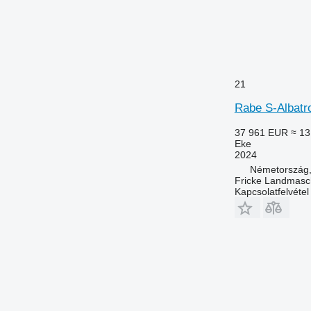
21
Rabe S-Albatr
37 961 EUR
≈ 13
Eke
2024
Németország,
Fricke Landmas
Kapcsolatfelvétel