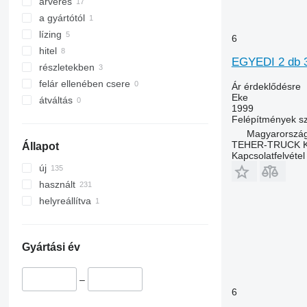
árverés
a gyártótól
lízing
6
hitel
EGYEDI 2 db 
részletekben
felár ellenében csere
Ár érdeklődésre
Eke
átváltás
1999
Felépítmények 
Magyarország
TEHER-TRUCK K
Állapot
Kapcsolatfelvétel
új
használt
helyreállítva
Gyártási év
–
6