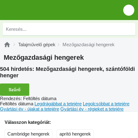
Talajművelő gépek
Mezőgazdasági hengerek
Mezőgazdasági hengerek
504 hirdetés:
Mezőgazdasági hengerek, szántóföldi
henger
Szűrő
Rendezés
:
Feltöltés dátuma
Feltöltés dátuma
Legdrágábbat a tetejére
Legolcsóbbat a tetejére
Gyártási év - újakat a tetejére
Gyártási év - régieket a tetejére
Válasszon kategóriát:
Cambridge hengerek
aprító hengerek