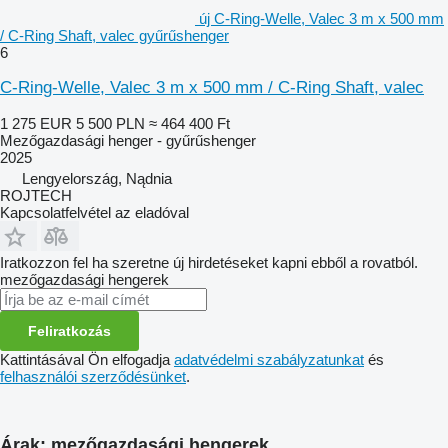
új C-Ring-Welle, Valec 3 m x 500 mm
/ C-Ring Shaft, valec gyűrűshenger
6
C-Ring-Welle, Valec 3 m x 500 mm / C-Ring Shaft, valec
1 275 EUR
5 500 PLN
≈ 464 400 Ft
Mezőgazdasági henger - gyűrűshenger
2025
Lengyelország, Nądnia
ROJTECH
Kapcsolatfelvétel az eladóval
Iratkozzon fel ha szeretne új hirdetéseket kapni ebből a rovatból.
mezőgazdasági hengerek
Feliratkozás
Kattintásával Ön elfogadja
adatvédelmi szabályzatunkat
és
felhasználói szerződésünket
.
Árak: mezőgazdasági hengerek