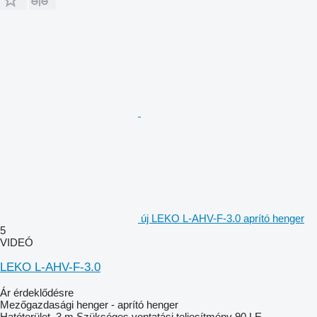
új LEKO L-AHV-F-3.0 aprító henger
5
VIDEÓ
LEKO L-AHV-F-3.0
Ár érdeklődésre
Mezőgazdasági henger - aprító henger
Hatóterület
3 m
Szükséges vontatási teljesítmény
90 LE