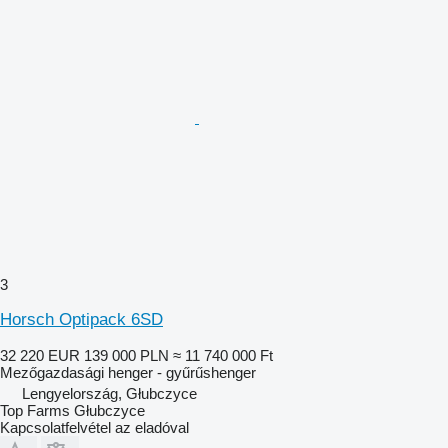
3
Horsch Optipack 6SD
32 220 EUR
139 000 PLN
≈ 11 740 000 Ft
Mezőgazdasági henger - gyűrűshenger
Lengyelország, Głubczyce
Top Farms Głubczyce
Kapcsolatfelvétel az eladóval