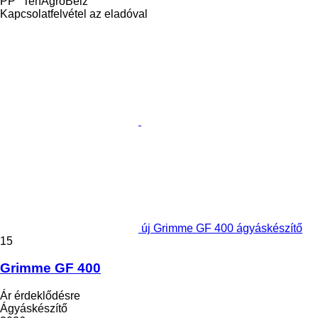
PP "TehAgroBelz"
Kapcsolatfelvétel az eladóval
új Grimme GF 400 ágyáskészítő
15
Grimme GF 400
Ár érdeklődésre
Ágyáskészítő