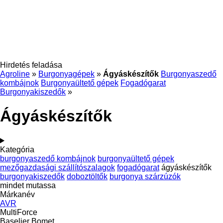
Hirdetés feladása
Agroline
»
Burgonyagépek
»
Ágyáskészítők
Burgonyaszedő
kombájnok
Burgonyaültető gépek
Fogadógarat
Burgonyakiszedők
»
Ágyáskészítők
Kategória
burgonyaszedő kombájnok
burgonyaültető gépek
mezőgazdasági szállítószalagok
fogadógarat
ágyáskészítők
burgonyakiszedők
doboztöltők
burgonya szárzúzók
mindet mutassa
Márkanév
AVR
MultiForce
Baselier
Bomet