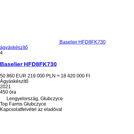
Baselier HFD8FK730
ágyáskészítő
4
Baselier HFD8FK730
50 860 EUR
219 000 PLN
≈ 18 420 000 Ft
Ágyáskészítő
2021
450 óra
Lengyelország, Głubczyce
Top Farms Głubczyce
Kapcsolatfelvétel az eladóval