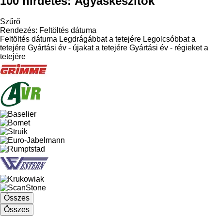
100 hirdetés:
Ágyáskészítők
Szűrő
Rendezés
:
Feltöltés dátuma
Feltöltés dátuma
Legdrágábbat a tetejére
Legolcsóbbat a
tetejére
Gyártási év - újakat a tetejére
Gyártási év - régieket a
tetejére
Összes
Összes