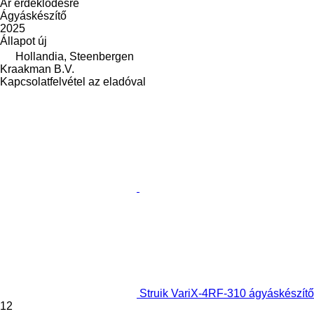
Ár érdeklődésre
Ágyáskészítő
2025
Állapot
új
Hollandia, Steenbergen
Kraakman B.V.
Kapcsolatfelvétel az eladóval
Struik VariX-4RF-310 ágyáskészítő
12