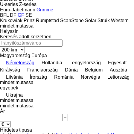
U-series
Z-series
Euro-Jabelmann
Grimme
BFL
DF
GF
SE
Krukowiak
Prinz
Rumptstad
ScanStone
Solar
Struik
Western
mindet mutassa
Helyszín
Keresés adott körzetben
Magyarország
Európa
Németország
Hollandia
Lengyelország
Egyesült
Királyság
Franciaország
Dánia
Belgium
Ausztria
Litvánia
Írország
Románia
Norvégia
Lettország
mindet mutassa
egyebek
Ukrajna
mindet mutassa
mindet mutassa
Ár
–
Hirdetés típusa