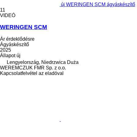
új WERINGEN SCM ágyáskészítő
11
VIDEÓ
WERINGEN SCM
Ár érdeklődésre
Ágyáskészítő
2025
Állapot
új
Lengyelország, Niedrzwica Duża
WEREMCZUK FMR Sp. z o.o.
Kapcsolatfelvétel az eladóval