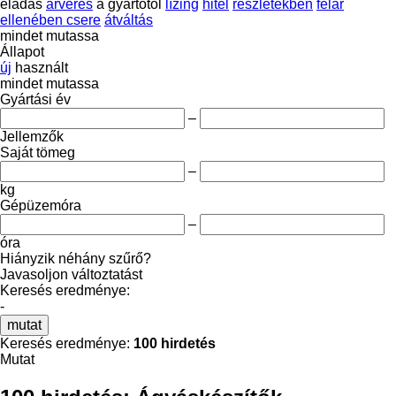
eladás
árverés
a gyártótól
lízing
hitel
részletekben
felár
ellenében csere
átváltás
mindet mutassa
Állapot
új
használt
mindet mutassa
Gyártási év
–
Jellemzők
Saját tömeg
–
kg
Gépüzemóra
–
óra
Hiányzik néhány szűrő?
Javasoljon változtatást
Keresés eredménye:
-
mutat
Keresés eredménye:
100 hirdetés
Mutat