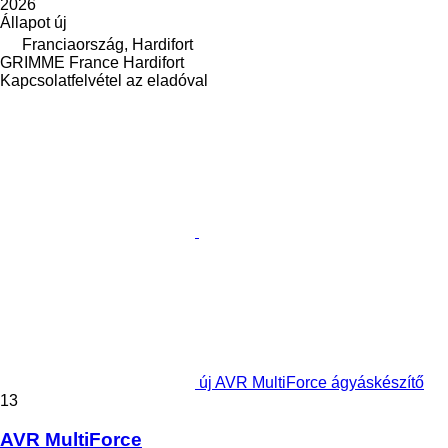
2026
Állapot
új
Franciaország, Hardifort
GRIMME France Hardifort
Kapcsolatfelvétel az eladóval
új AVR MultiForce ágyáskészítő
13
AVR MultiForce