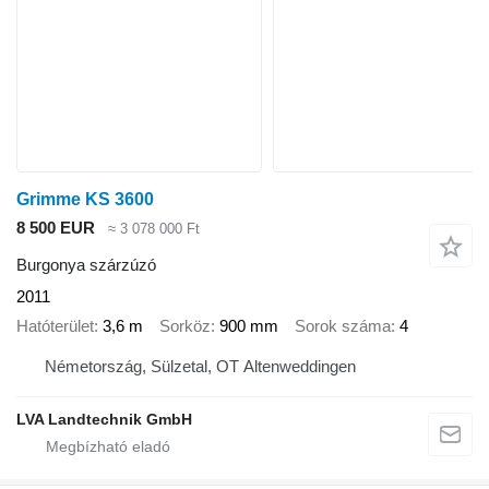
Grimme KS 3600
8 500 EUR
≈ 3 078 000 Ft
Burgonya szárzúzó
2011
Hatóterület
3,6 m
Sorköz
900 mm
Sorok száma
4
Németország, Sülzetal, OT Altenweddingen
LVA Landtechnik GmbH