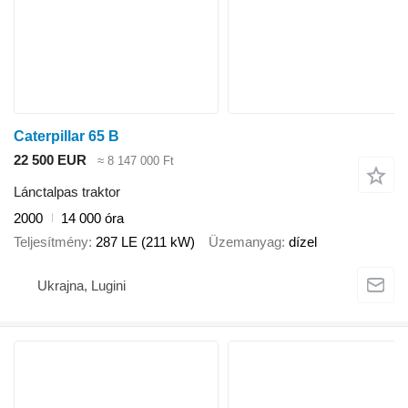
Caterpillar 65 B
22 500 EUR
≈ 8 147 000 Ft
Lánctalpas traktor
2000
14 000 óra
Teljesítmény
287 LE (211 kW)
Üzemanyag
dízel
Ukrajna, Lugini