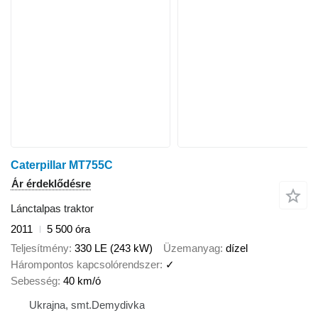
Caterpillar MT755C
Ár érdeklődésre
Lánctalpas traktor
2011
5 500 óra
Teljesítmény
330 LE (243 kW)
Üzemanyag
dízel
Hárompontos kapcsolórendszer
✓
Sebesség
40 km/ó
Ukrajna, smt.Demydivka