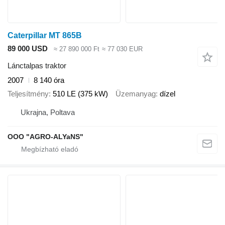
Caterpillar MT 865B
89 000 USD
≈ 27 890 000 Ft
≈ 77 030 EUR
Lánctalpas traktor
2007
8 140 óra
Teljesítmény
510 LE (375 kW)
Üzemanyag
dízel
Ukrajna, Poltava
OOO "AGRO-ALYaNS"