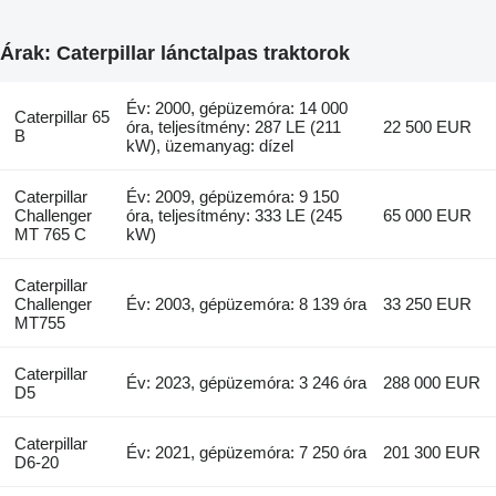
Árak: Caterpillar lánctalpas traktorok
Év: 2000, gépüzemóra: 14 000
Caterpillar 65
óra, teljesítmény: 287 LE (211
22 500 EUR
B
kW), üzemanyag: dízel
Caterpillar
Év: 2009, gépüzemóra: 9 150
Challenger
óra, teljesítmény: 333 LE (245
65 000 EUR
MT 765 C
kW)
Caterpillar
Challenger
Év: 2003, gépüzemóra: 8 139 óra
33 250 EUR
MT755
Caterpillar
Év: 2023, gépüzemóra: 3 246 óra
288 000 EUR
D5
Caterpillar
Év: 2021, gépüzemóra: 7 250 óra
201 300 EUR
D6-20