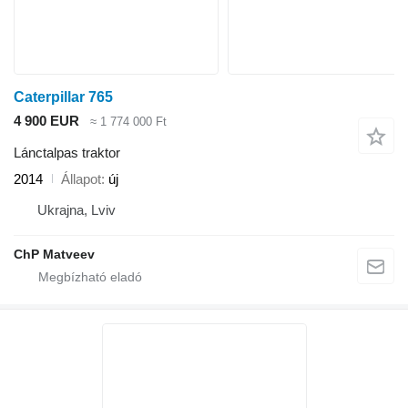
Caterpillar 765
4 900 EUR
≈ 1 774 000 Ft
Lánctalpas traktor
2014
Állapot
új
Ukrajna, Lviv
ChP Matveev