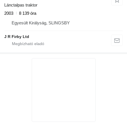
Lánctalpas traktor
2003
8 139 óra
Egyesült Királyság, SLINGSBY
J R Firby Ltd