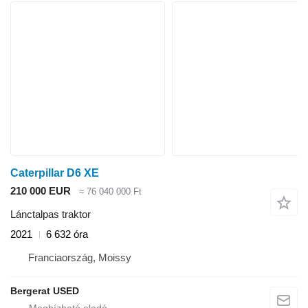
Caterpillar D6 XE
210 000 EUR
≈ 76 040 000 Ft
Lánctalpas traktor
2021
6 632 óra
Franciaország, Moissy
Bergerat USED