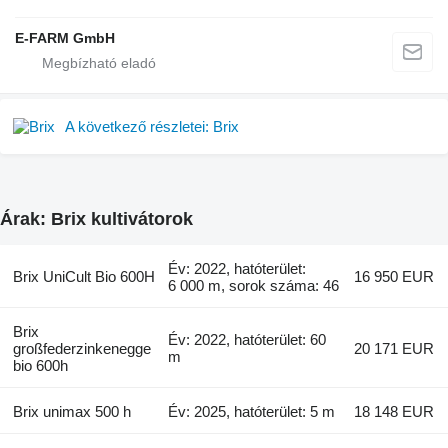
E-FARM GmbH
A következő részletei: Brix
Árak: Brix kultivátorok
Év: 2022, hatóterület:
Brix UniCult Bio 600H
16 950 EUR
6 000 m, sorok száma: 46
Brix
Év: 2022, hatóterület: 60
großfederzinkenegge
20 171 EUR
m
bio 600h
Brix unimax 500 h
Év: 2025, hatóterület: 5 m
18 148 EUR