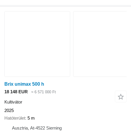
Brix unimax 500 h
18 148 EUR
≈ 6 571 000 Ft
Kultivátor
2025
Hatóterület
5 m
Ausztria, At-4522 Sierning