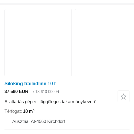
Siloking trailedline 10 t
37 580 EUR
≈ 13 610 000 Ft
Állattartás gépei - függőleges takarmánykeverő
Térfogat
10 m³
Ausztria, At-4560 Kirchdorf