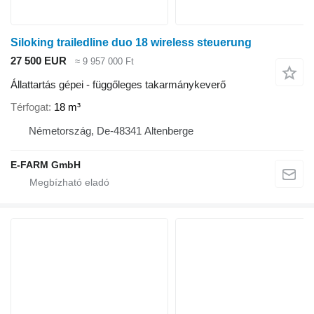
Siloking trailedline duo 18 wireless steuerung
27 500 EUR
≈ 9 957 000 Ft
Állattartás gépei - függőleges takarmánykeverő
Térfogat
18 m³
Németország, De-48341 Altenberge
E-FARM GmbH