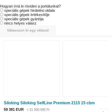
Hogyan írná le röviden a portálunkat?
speciális gépek hirdetési oldala
speciális gépek értékesítője
speciális gépek gyártója
nincs helyes válasz
Válasszon ki egy választ
Siloking Siloking SelfLine Premium 2115 15 cbm
59 381 EUR
≈ 21 500 000 Ft