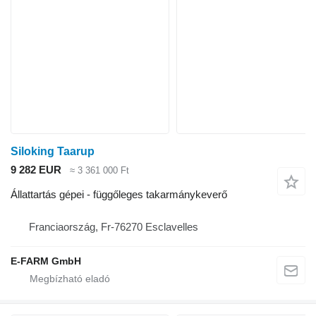
Siloking Taarup
9 282 EUR
≈ 3 361 000 Ft
Állattartás gépei - függőleges takarmánykeverő
Franciaország, Fr-76270 Esclavelles
E-FARM GmbH