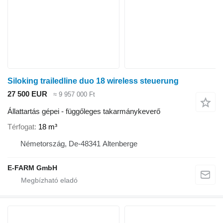
Siloking trailedline duo 18 wireless steuerung
27 500 EUR
≈ 9 957 000 Ft
Állattartás gépei - függőleges takarmánykeverő
Térfogat
18 m³
Németország, De-48341 Altenberge
E-FARM GmbH