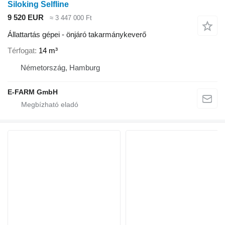
Siloking Selfline
9 520 EUR
≈ 3 447 000 Ft
Állattartás gépei - önjáró takarmánykeverő
Térfogat
14 m³
Németország, Hamburg
E-FARM GmbH