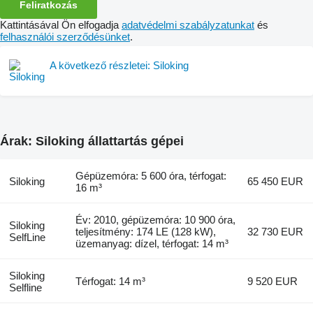
Feliratkozás
Kattintásával Ön elfogadja
adatvédelmi szabályzatunkat
és
felhasználói szerződésünket
.
A következő részletei: Siloking
Árak: Siloking állattartás gépei
Gépüzemóra: 5 600 óra, térfogat:
Siloking
65 450 EUR
16 m³
Év: 2010, gépüzemóra: 10 900 óra,
Siloking
teljesítmény: 174 LE (128 kW),
32 730 EUR
SelfLine
üzemanyag: dízel, térfogat: 14 m³
Siloking
Térfogat: 14 m³
9 520 EUR
Selfline