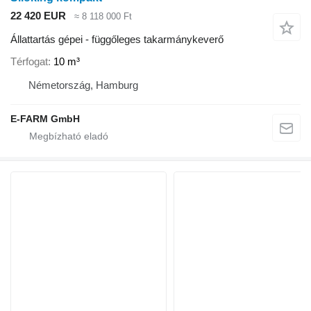
22 420 EUR
≈ 8 118 000 Ft
Állattartás gépei - függőleges takarmánykeverő
Térfogat
10 m³
Németország, Hamburg
E-FARM GmbH