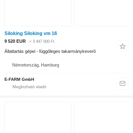
Siloking Siloking vm 16
9 520 EUR
≈ 3 447 000 Ft
Állattartás gépei - függőleges takarmánykeverő
Németország, Hamburg
E-FARM GmbH