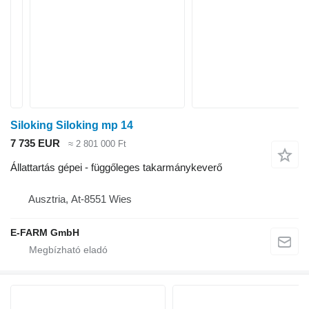
Siloking Siloking mp 14
7 735 EUR
≈ 2 801 000 Ft
Állattartás gépei - függőleges takarmánykeverő
Ausztria, At-8551 Wies
E-FARM GmbH