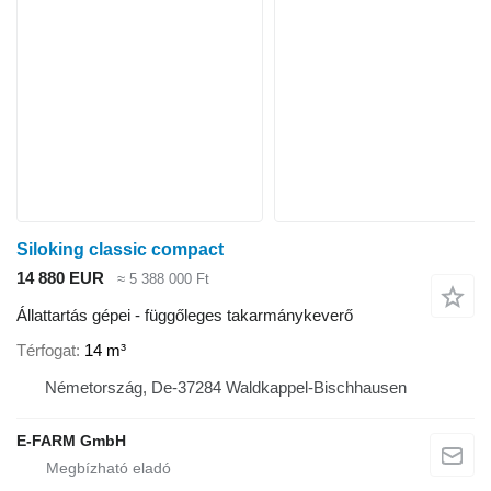
Siloking classic compact
14 880 EUR
≈ 5 388 000 Ft
Állattartás gépei - függőleges takarmánykeverő
Térfogat
14 m³
Németország, De-37284 Waldkappel-Bischhausen
E-FARM GmbH