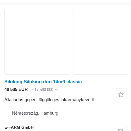
Siloking Siloking duo 14m³t classic
48 585 EUR
≈ 17 590 000 Ft
Állattartás gépei - függőleges takarmánykeverő
Németország, Hamburg
E-FARM GmbH