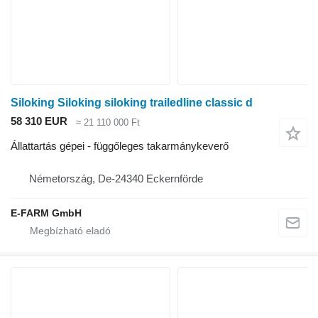
Siloking Siloking siloking trailedline classic d
58 310 EUR
≈ 21 110 000 Ft
Állattartás gépei - függőleges takarmánykeverő
Németország, De-24340 Eckernförde
E-FARM GmbH