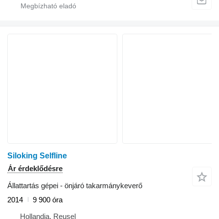
Siloking Selfline
Ár érdeklődésre
Állattartás gépei - önjáró takarmánykeverő
2014
9 900 óra
Hollandia, Reusel