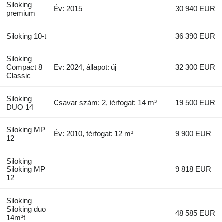
Siloking
Év: 2015
30 940 EUR
premium
Siloking 10-t
36 390 EUR
Siloking
Compact 8
Év: 2024, állapot: új
32 300 EUR
Classic
Siloking
Csavar szám: 2, térfogat: 14 m³
19 500 EUR
DUO 14
Siloking MP
Év: 2010, térfogat: 12 m³
9 900 EUR
12
Siloking
Siloking MP
9 818 EUR
12
Siloking
Siloking duo
48 585 EUR
14m³t