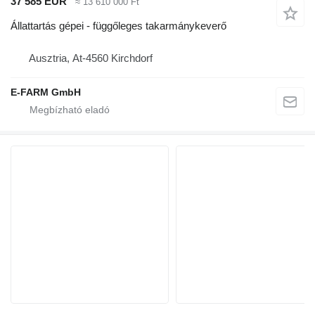
37 585 EUR
≈ 13 610 000 Ft
Állattartás gépei - függőleges takarmánykeverő
Ausztria, At-4560 Kirchdorf
E-FARM GmbH