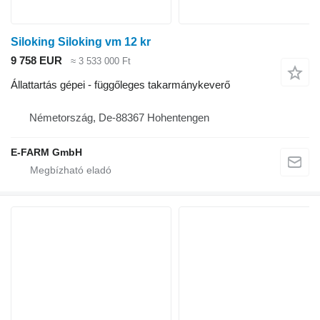
Siloking Siloking vm 12 kr
9 758 EUR
≈ 3 533 000 Ft
Állattartás gépei - függőleges takarmánykeverő
Németország, De-88367 Hohentengen
E-FARM GmbH