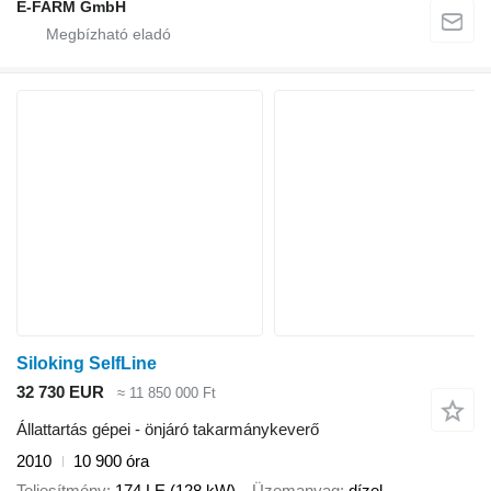
E-FARM GmbH
Siloking SelfLine
32 730 EUR
≈ 11 850 000 Ft
Állattartás gépei - önjáró takarmánykeverő
2010
10 900 óra
Teljesítmény
174 LE (128 kW)
Üzemanyag
dízel