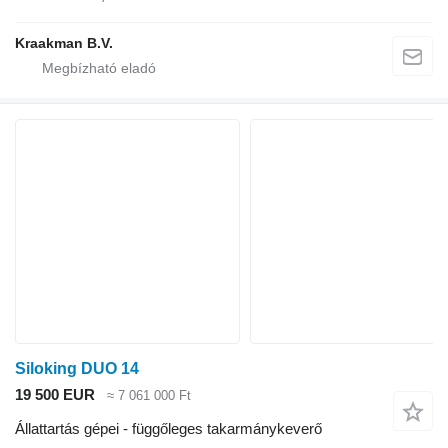
Kraakman B.V.
Siloking DUO 14
19 500 EUR
≈ 7 061 000 Ft
Állattartás gépei - függőleges takarmánykeverő