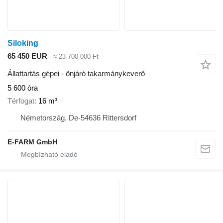
Siloking
65 450 EUR
≈ 23 700 000 Ft
Állattartás gépei - önjáró takarmánykeverő
5 600 óra
Térfogat
16 m³
Németország, De-54636 Rittersdorf
E-FARM GmbH