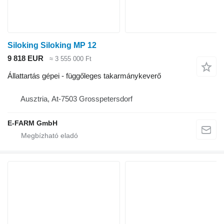
Siloking Siloking MP 12
9 818 EUR
≈ 3 555 000 Ft
Állattartás gépei - függőleges takarmánykeverő
Ausztria, At-7503 Grosspetersdorf
E-FARM GmbH