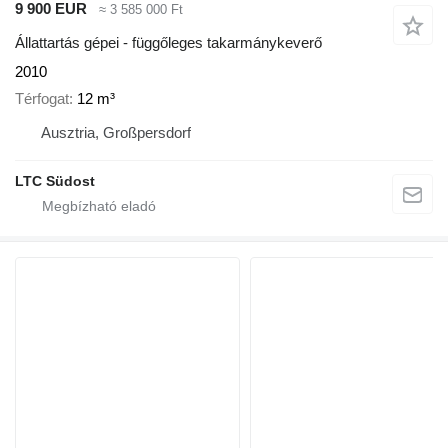
9 900 EUR
≈ 3 585 000 Ft
Állattartás gépei - függőleges takarmánykeverő
2010
Térfogat
12 m³
Ausztria, Großpersdorf
LTC Südost