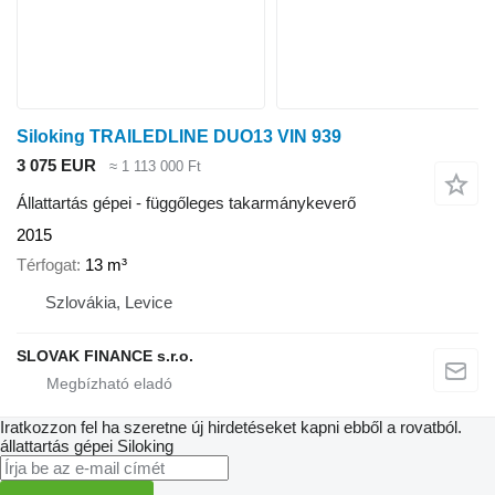
Siloking TRAILEDLINE DUO13 VIN 939
3 075 EUR
≈ 1 113 000 Ft
Állattartás gépei - függőleges takarmánykeverő
2015
Térfogat
13 m³
Szlovákia, Levice
SLOVAK FINANCE s.r.o.
Iratkozzon fel ha szeretne új hirdetéseket kapni ebből a rovatból.
állattartás gépei
Siloking