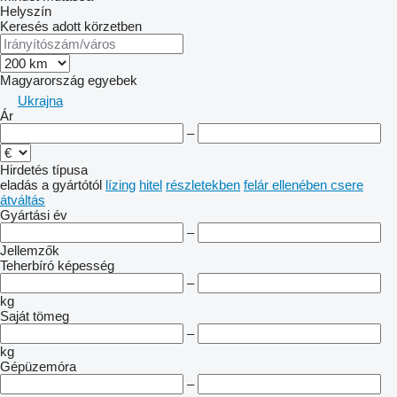
Helyszín
Keresés adott körzetben
Magyarország
egyebek
Ukrajna
Ár
–
Hirdetés típusa
eladás
a gyártótól
lízing
hitel
részletekben
felár ellenében csere
átváltás
Gyártási év
–
Jellemzők
Teherbíró képesség
–
kg
Saját tömeg
–
kg
Gépüzemóra
–