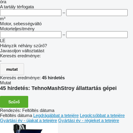
óra
A tartály térfogata
–
m³
Motor, sebességváltó
Motorteljesítmény
–
LE
Hiányzik néhány szűrő?
Javasoljon változtatást
Keresés eredménye:
-
mutat
Keresés eredménye:
45 hirdetés
Mutat
45 hirdetés:
TehnoMashStroy állattartás gépei
Szűrő
Rendezés
:
Feltöltés dátuma
Feltöltés dátuma
Legdrágábbat a tetejére
Legolcsóbbat a tetejére
Gyártási év - újakat a tetejére
Gyártási év - régieket a tetejére