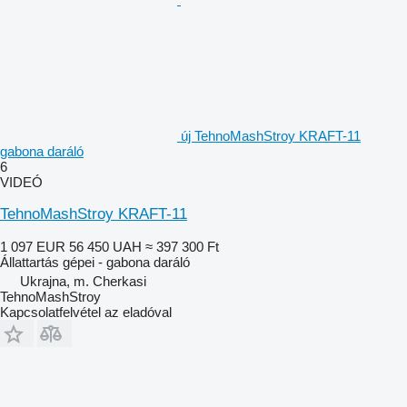
új TehnoMashStroy KRAFT-11
gabona daráló
6
VIDEÓ
TehnoMashStroy KRAFT-11
1 097 EUR
56 450 UAH
≈ 397 300 Ft
Állattartás gépei - gabona daráló
Ukrajna, m. Cherkasi
TehnoMashStroy
Kapcsolatfelvétel az eladóval