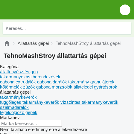
Állattartás gépei
TehnoMashStroy állattartás gépei
TehnoMashStroy állattartás gépei
Kategória
állattenyésztés gép
takarmányozási berendezések
gabona extrudálók
gabona darálók
takarmány granulátorok
kőtörmelék zúzók
gabona morzsolók
állateledel gyártósorok
állattartás gépei
takarmánykeverők
függőleges takarmánykeverők
vízszintes takarmánykeverők
szalmadarálók
tejfeldolgozó gépek
Márkanév
Nem található eredmény erre a lekérdezésre