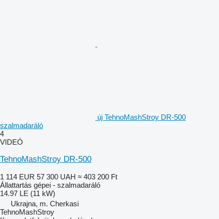
új TehnoMashStroy DR-500
szalmadaráló
4
VIDEÓ
TehnoMashStroy DR-500
1 114 EUR
57 300 UAH
≈ 403 200 Ft
Állattartás gépei - szalmadaráló
14.97 LE (11 kW)
Ukrajna, m. Cherkasi
TehnoMashStroy