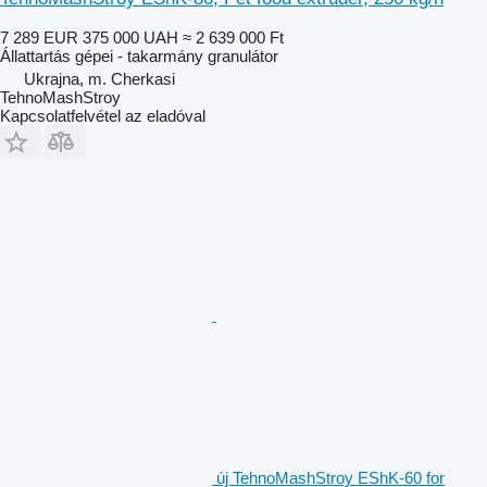
7 289 EUR
375 000 UAH
≈ 2 639 000 Ft
Állattartás gépei - takarmány granulátor
Ukrajna, m. Cherkasi
TehnoMashStroy
Kapcsolatfelvétel az eladóval
új TehnoMashStroy EShK-60 for