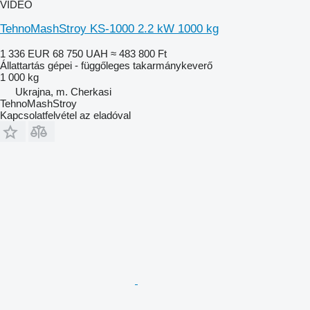
VIDEÓ
TehnoMashStroy KS-1000 2.2 kW 1000 kg
1 336 EUR
68 750 UAH
≈ 483 800 Ft
Állattartás gépei - függőleges takarmánykeverő
1 000 kg
Ukrajna, m. Cherkasi
TehnoMashStroy
Kapcsolatfelvétel az eladóval