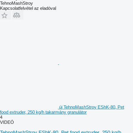
TehnoMashStroy
Kapcsolatfelvétel az eladóval
új TehnoMashStroy EShK-80, Pet
food extruder, 250 kg/h takarmány granulátor
4
VIDEÓ
TehnoMashStroy EShK-80, Pet food extruder, 250 kg/h