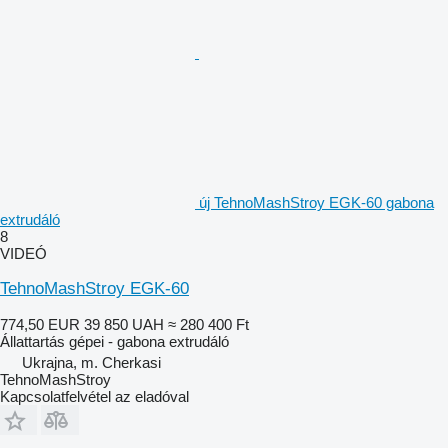
új TehnoMashStroy EGK-60 gabona
extrudáló
8
VIDEÓ
TehnoMashStroy EGK-60
774,50 EUR
39 850 UAH
≈ 280 400 Ft
Állattartás gépei - gabona extrudáló
Ukrajna, m. Cherkasi
TehnoMashStroy
Kapcsolatfelvétel az eladóval