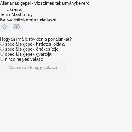
Állattartás gépei - vízszintes takarmánykeverő
Ukrajna
TehnoMashStroy
Kapcsolatfelvétel az eladóval
Hogyan írná le röviden a portálunkat?
speciális gépek hirdetési oldala
speciális gépek értékesítője
speciális gépek gyártója
nincs helyes válasz
Válasszon ki egy választ