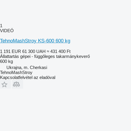
1
VIDEÓ
TehnoMashStroy KS-600 600 kg
1 191 EUR
61 300 UAH
≈ 431 400 Ft
Állattartás gépei - függőleges takarmánykeverő
600 kg
Ukrajna, m. Cherkasi
TehnoMashStroy
Kapcsolatfelvétel az eladóval