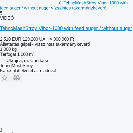
új TehnoMashStroy Vihor-1000 with
feed auger / without auger vízszintes takarmánykeverő
5
VIDEÓ
TehnoMashStroy Vihor-1000 with feed auger / without auger
2 510 EUR
129 200 UAH
≈ 908 900 Ft
Állattartás gépei - vízszintes takarmánykeverő
1 000 kg
Térfogat
1 000 m³
Ukrajna, m. Cherkasi
TehnoMashStroy
Kapcsolatfelvétel az eladóval
1