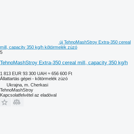
új TehnoMashStroy Extra-350 cereal
mill, capacity 350 kg/h kőtörmelék zúzó
5
TehnoMashStroy Extra-350 cereal mill, capacity 350 kg/h
1 813 EUR
93 300 UAH
≈ 656 600 Ft
Állattartás gépei - kőtörmelék zúzó
Ukrajna, m. Cherkasi
TehnoMashStroy
Kapcsolatfelvétel az eladóval