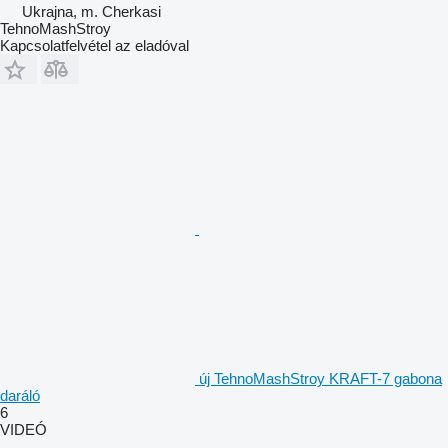
Ukrajna, m. Cherkasi
TehnoMashStroy
Kapcsolatfelvétel az eladóval
új TehnoMashStroy KRAFT-7 gabona
daráló
6
VIDEÓ