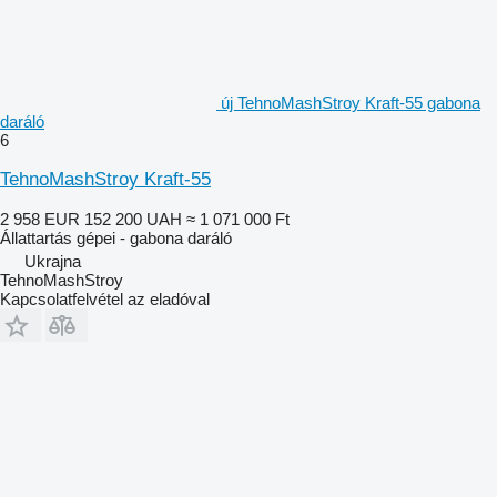
új TehnoMashStroy Kraft-55 gabona
daráló
6
TehnoMashStroy Kraft-55
2 958 EUR
152 200 UAH
≈ 1 071 000 Ft
Állattartás gépei - gabona daráló
Ukrajna
TehnoMashStroy
Kapcsolatfelvétel az eladóval