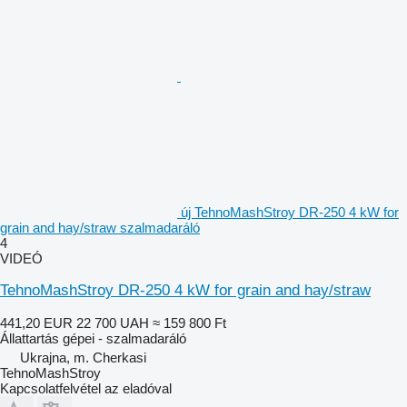
új TehnoMashStroy DR-250 4 kW for
grain and hay/straw szalmadaráló
4
VIDEÓ
TehnoMashStroy DR-250 4 kW for grain and hay/straw
441,20 EUR
22 700 UAH
≈ 159 800 Ft
Állattartás gépei - szalmadaráló
Ukrajna, m. Cherkasi
TehnoMashStroy
Kapcsolatfelvétel az eladóval