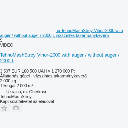
új TehnoMashStroy Vihor-2000 with
auger / without auger / 2000 L vízszintes takarmánykeverő
5
VIDEÓ
TehnoMashStroy Vihor-2000 with auger / without auger /
2000 L
3 507 EUR
180 500 UAH
≈ 1 270 000 Ft
Állattartás gépei - vízszintes takarmánykeverő
2 000 kg
Térfogat
2 000 m³
Ukrajna, m. Cherkasi
TehnoMashStroy
Kapcsolatfelvétel az eladóval