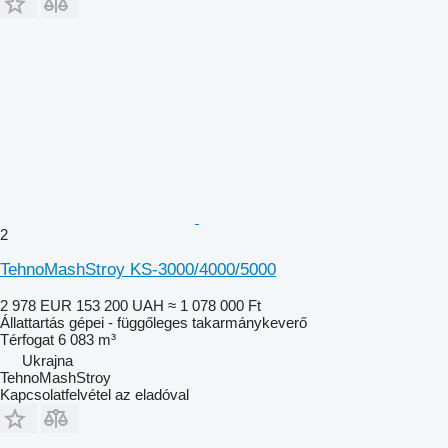
2
TehnoMashStroy KS-3000/4000/5000
2 978 EUR
153 200 UAH
≈ 1 078 000 Ft
Állattartás gépei - függőleges takarmánykeverő
Térfogat
6 083 m³
Ukrajna
TehnoMashStroy
Kapcsolatfelvétel az eladóval