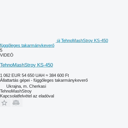
új TehnoMashStroy KS-450
függőleges takarmánykeverő
5
VIDEÓ
TehnoMashStroy KS-450
1 062 EUR
54 650 UAH
≈ 384 600 Ft
Állattartás gépei - függőleges takarmánykeverő
Ukrajna, m. Cherkasi
TehnoMashStroy
Kapcsolatfelvétel az eladóval