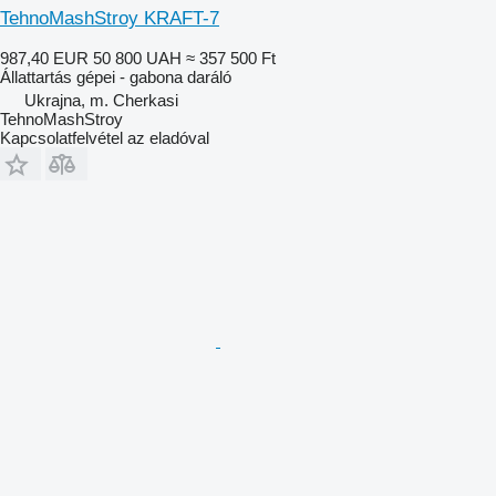
TehnoMashStroy KRAFT-7
987,40 EUR
50 800 UAH
≈ 357 500 Ft
Állattartás gépei - gabona daráló
Ukrajna, m. Cherkasi
TehnoMashStroy
Kapcsolatfelvétel az eladóval