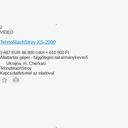
2
VIDEÓ
TehnoMashStroy KS-2000
1 687 EUR
86 800 UAH
≈ 610 900 Ft
Állattartás gépei - függőleges takarmánykeverő
Ukrajna, m. Cherkasi
TehnoMashStroy
Kapcsolatfelvétel az eladóval