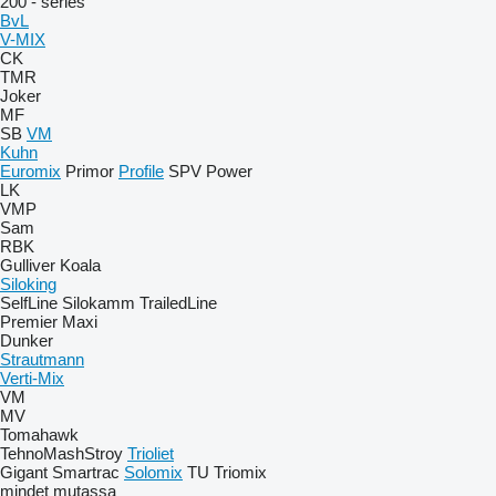
200 - series
BvL
V-MIX
CK
TMR
Joker
MF
SB
VM
Kuhn
Euromix
Primor
Profile
SPV Power
LK
VMP
Sam
RBK
Gulliver
Koala
Siloking
SelfLine
Silokamm
TrailedLine
Premier Maxi
Dunker
Strautmann
Verti-Mix
VM
MV
Tomahawk
TehnoMashStroy
Trioliet
Gigant
Smartrac
Solomix
TU
Triomix
mindet mutassa