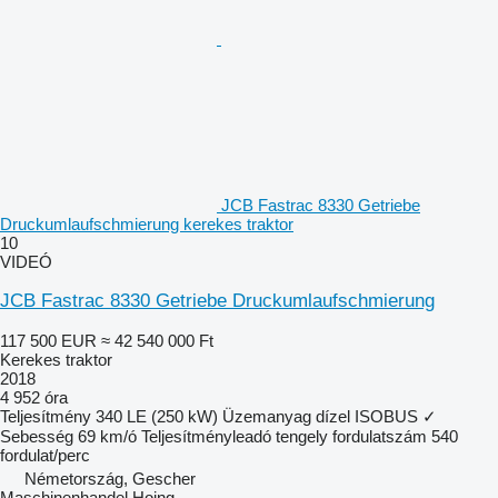
JCB Fastrac 8330 Getriebe
Druckumlaufschmierung kerekes traktor
10
VIDEÓ
JCB Fastrac 8330 Getriebe Druckumlaufschmierung
117 500 EUR
≈ 42 540 000 Ft
Kerekes traktor
2018
4 952 óra
Teljesítmény
340 LE (250 kW)
Üzemanyag
dízel
ISOBUS
✓
Sebesség
69 km/ó
Teljesítményleadó tengely fordulatszám
540
fordulat/perc
Németország, Gescher
Maschinenhandel Hoing