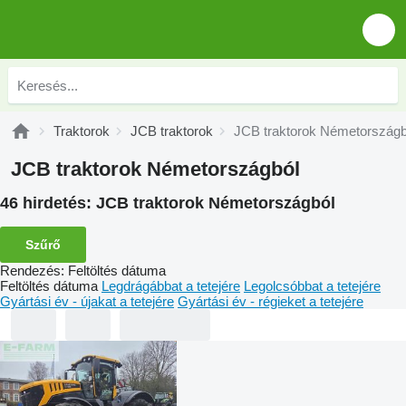
Traktorok
JCB traktorok
JCB traktorok Németországb
JCB traktorok Németországból
46 hirdetés:
JCB traktorok Németországból
Szűrő
Rendezés
:
Feltöltés dátuma
Feltöltés dátuma
Legdrágábbat a tetejére
Legolcsóbbat a tetejére
Gyártási év - újakat a tetejére
Gyártási év - régieket a tetejére