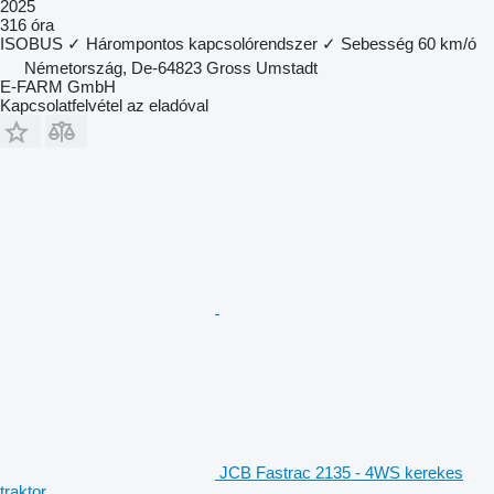
2025
316 óra
ISOBUS
✓
Hárompontos kapcsolórendszer
✓
Sebesség
60 km/ó
Németország, De-64823 Gross Umstadt
E-FARM GmbH
Kapcsolatfelvétel az eladóval
JCB Fastrac 2135 - 4WS kerekes
traktor