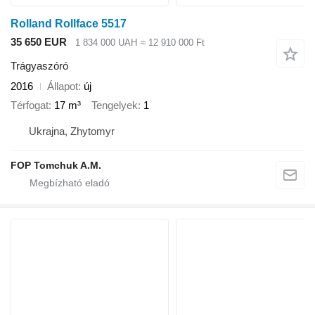
Rolland Rollface 5517
35 650 EUR
1 834 000 UAH
≈ 12 910 000 Ft
Trágyaszóró
2016
Állapot
új
Térfogat
17 m³
Tengelyek
1
Ukrajna, Zhytomyr
FOP Tomchuk A.M.