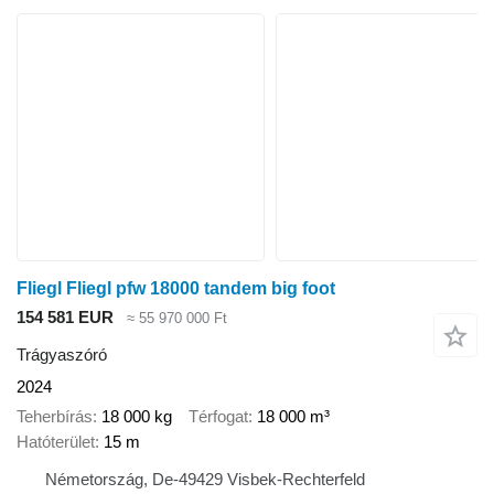
Fliegl Fliegl pfw 18000 tandem big foot
154 581 EUR
≈ 55 970 000 Ft
Trágyaszóró
2024
Teherbírás
18 000 kg
Térfogat
18 000 m³
Hatóterület
15 m
Németország, De-49429 Visbek-Rechterfeld