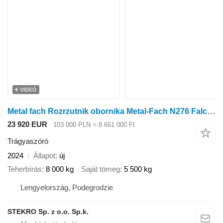
VIDEÓ
Metal fach Rozrzutnik obornika Metal-Fach N276 Falcon 8T
23 920 EUR
103 000 PLN
≈ 8 661 000 Ft
Trágyaszóró
2024
Állapot
új
Teherbírás
8 000 kg
Saját tömeg
5 500 kg
Lengyelország, Podegrodzie
STEKRO Sp. z o.o. Sp.k.