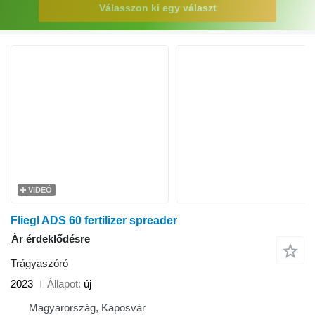
Válasszon ki egy választ
VIDEÓ
Fliegl ADS 60 fertilizer spreader
Ár érdeklődésre
Trágyaszóró
2023
Állapot
új
Magyarország, Kaposvár