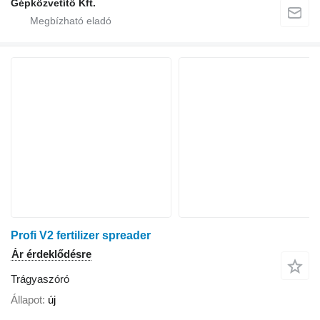
Gépközvetítő Kft.
Profi V2 fertilizer spreader
Ár érdeklődésre
Trágyaszóró
Állapot
új