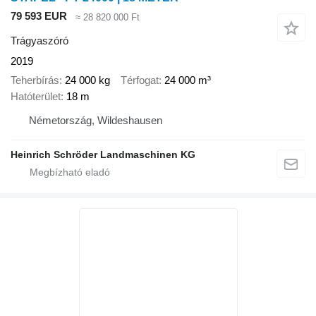
79 593 EUR
≈ 28 820 000 Ft
Trágyaszóró
2019
Teherbírás
24 000 kg
Térfogat
24 000 m³
Hatóterület
18 m
Németország, Wildeshausen
Heinrich Schröder Landmaschinen KG