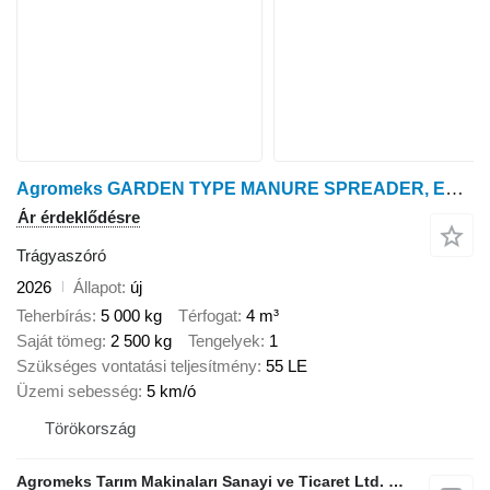
Agromeks GARDEN TYPE MANURE SPREADER, ESPARCIDOR DE ESTIÉRCOL SÓLIDO, REM
Ár érdeklődésre
Trágyaszóró
2026
Állapot
új
Teherbírás
5 000 kg
Térfogat
4 m³
Saját tömeg
2 500 kg
Tengelyek
1
Szükséges vontatási teljesítmény
55 LE
Üzemi sebesség
5 km/ó
Törökország
Agromeks Tarım Makinaları Sanayi ve Ticaret Ltd. Şti.