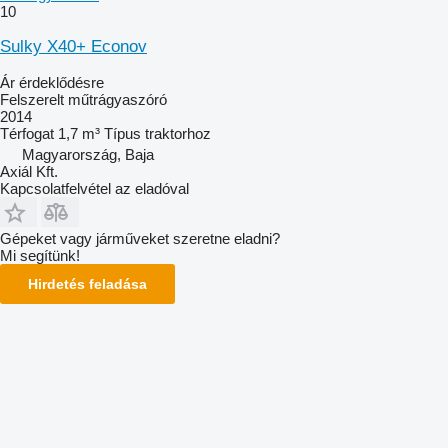
10
Sulky X40+ Econov
Ár érdeklődésre
Felszerelt műtrágyaszóró
2014
Térfogat
1,7 m³
Típus
traktorhoz
Magyarország, Baja
Axiál Kft.
Kapcsolatfelvétel az eladóval
Gépeket vagy járműveket szeretne eladni?
Mi segítünk!
Hirdetés feladása