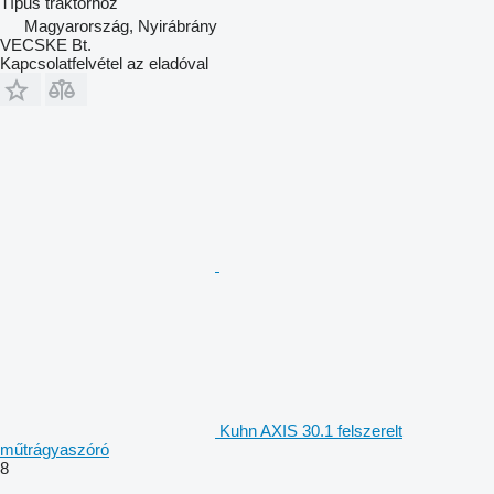
Típus
traktorhoz
Magyarország, Nyirábrány
VECSKE Bt.
Kapcsolatfelvétel az eladóval
Kuhn AXIS 30.1 felszerelt
műtrágyaszóró
8