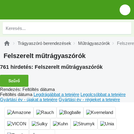
Trágyaszóró berendezések
Műtrágyaszórók
Felszere
Felszerelt műtrágyaszórók
761 hirdetés:
Felszerelt műtrágyaszórók
Szűrő
Rendezés
:
Feltöltés dátuma
Feltöltés dátuma
Legdrágábbat a tetejére
Legolcsóbbat a tetejére
Gyártási év - újakat a tetejére
Gyártási év - régieket a tetejére