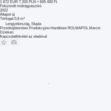
1 672 EUR
7 200 PLN
≈ 605 400 Ft
Felszerelt műtrágyaszóró
2022
Állapot
új
Térfogat
0,8 m³
Lengyelország, Słupia
Przedsiębiorstwo Produkcyjno-Handlowe ROLMAPOL Marcin
Dziekan
Kapcsolatfelvétel az eladóval