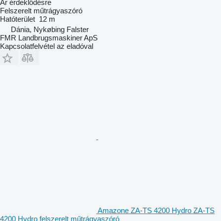
Ár érdeklődésre
Felszerelt műtrágyaszóró
Hatóterület
12 m
Dánia, Nykøbing Falster
FMR Landbrugsmaskiner ApS
Kapcsolatfelvétel az eladóval
Amazone ZA-TS 4200 Hydro ZA-TS
4200 Hydro felszerelt műtrágyaszóró