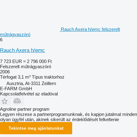
Rauch Axera h/emc felszerelt
műtrágyaszóró
6
Rauch Axera h/emc
7 723 EUR
≈ 2 796 000 Ft
Felszerelt műtrágyaszóró
2006
Térfogat
3,1 m³
Típus
traktorhoz
Ausztria, At-3311 Zeillern
E-FARM GmbH
Kapcsolatfelvétel az eladóval
Agroline partner program
Legyen részese a partnerprogramunknak, és kapjon jutalmat minden
olyan ügyfél után, akinek sikerült az érdeklődését felkeltenie
Tekintse meg ajánlatunkat