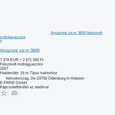
Amazone za-m 3600 felszerelt
műtrágyaszóró
7
Amazone za-m 3600
7 378 EUR
≈ 2 671 000 Ft
Felszerelt műtrágyaszóró
2007
Hatóterület
24 m
Típus
traktorhoz
Németország, De-23758 Oldenburg In Holstein
E-FARM GmbH
Kapcsolatfelvétel az eladóval