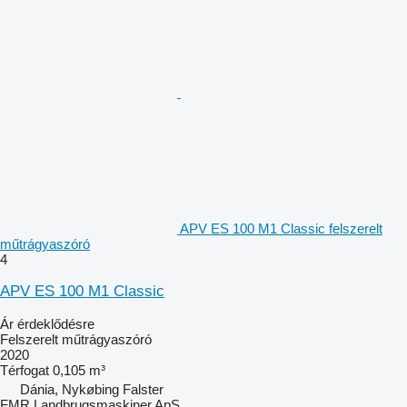
APV ES 100 M1 Classic felszerelt
műtrágyaszóró
4
APV ES 100 M1 Classic
Ár érdeklődésre
Felszerelt műtrágyaszóró
2020
Térfogat
0,105 m³
Dánia, Nykøbing Falster
FMR Landbrugsmaskiner ApS