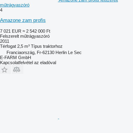
műtrágyaszóró
4
Amazone zam profis
7 021 EUR
≈ 2 542 000 Ft
Felszerelt műtrágyaszóró
2011
Térfogat
2,5 m³
Típus
traktorhoz
Franciaország, Fr-62130 Herlin Le Sec
E-FARM GmbH
Kapcsolatfelvétel az eladóval