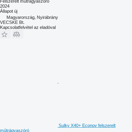
Felszerelt műtrágyaszóró
2024
Állapot
új
Magyarország, Nyirábrány
VECSKE Bt.
Kapcsolatfelvétel az eladóval
Sulky X40+ Econov felszerelt
műtrágyaszóró