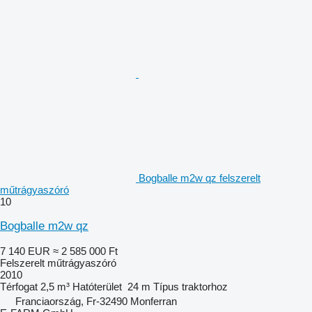
Bogballe m2w qz felszerelt
műtrágyaszóró
10
Bogballe m2w qz
7 140 EUR
≈ 2 585 000 Ft
Felszerelt műtrágyaszóró
2010
Térfogat
2,5 m³
Hatóterület
24 m
Típus
traktorhoz
Franciaország, Fr-32490 Monferran