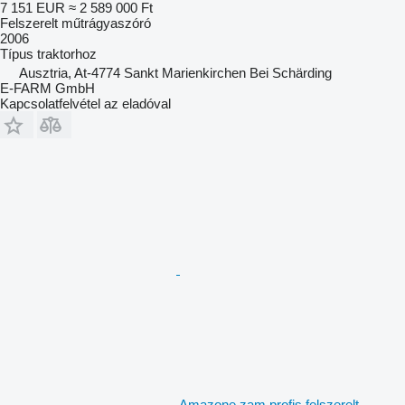
7 151 EUR
≈ 2 589 000 Ft
Felszerelt műtrágyaszóró
2006
Típus
traktorhoz
Ausztria, At-4774 Sankt Marienkirchen Bei Schärding
E-FARM GmbH
Kapcsolatfelvétel az eladóval
Amazone zam profis felszerelt