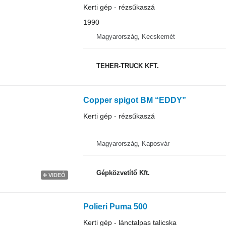
Kerti gép - rézsűkaszá
1990
Magyarország, Kecskemét
TEHER-TRUCK KFT.
Copper spigot BM “EDDY”
Kerti gép - rézsűkaszá
Magyarország, Kaposvár
Gépközvetítő Kft.
VIDEÓ
Polieri Puma 500
Kerti gép - lánctalpas talicska