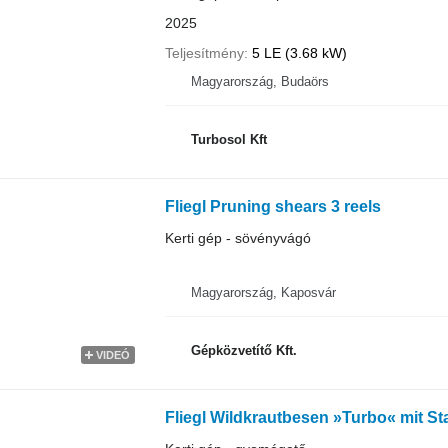
2025
Teljesítmény
5 LE (3.68 kW)
Magyarország, Budaörs
Turbosol Kft
Fliegl Pruning shears 3 reels
Kerti gép - sövényvágó
Magyarország, Kaposvár
Gépközvetítő Kft.
VIDEÓ
Fliegl Wildkrautbesen »Turbo« mit St