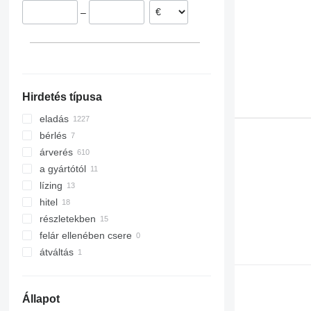
–
Svédország
Moldova
Spanyolország
Chile
mindet mutassa
Hirdetés típusa
eladás
bérlés
árverés
a gyártótól
lízing
hitel
részletekben
felár ellenében csere
átváltás
Állapot