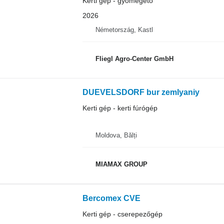
Kerti gép - gyomégető
2026
Németország, Kastl
Fliegl Agro-Center GmbH
DUEVELSDORF bur zemlyaniy
Kerti gép - kerti fúrógép
Moldova, Bălți
MIAMAX GROUP
Bercomex CVE
Kerti gép - cserepezőgép