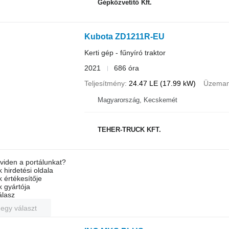
Gépközvetítő Kft.
Kubota ZD1211R-EU
Kerti gép - fűnyíró traktor
2021
686 óra
Teljesítmény
24.47 LE (17.99 kW)
Üzema
Magyarország, Kecskemét
TEHER-TRUCK KFT.
viden a portálunkat?
 hirdetési oldala
k értékesítője
k gyártója
álasz
 egy választ