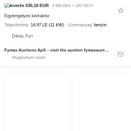
535,10 EUR
4 000 DKK
≈ 193 700 Ft
Egytengelyes kistraktor
Teljesítmény
14.97 LE (11 kW)
Üzemanyag
benzin
Dánia, Fyn
Fymas Auctions ApS – visit the auction fymasauctions.dk