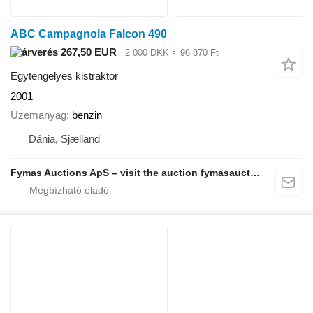
ABC Campagnola Falcon 490
267,50 EUR
2 000 DKK
≈ 96 870 Ft
Egytengelyes kistraktor
2001
Üzemanyag
benzin
Dánia, Sjælland
Fymas Auctions ApS – visit the auction fymasauctions.dk