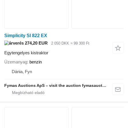
Simplicity SI 822 EX
274,20 EUR
2 050 DKK
≈ 99 300 Ft
Egytengelyes kistraktor
Üzemanyag
benzin
Dánia, Fyn
Fymas Auctions ApS – visit the auction fymasauctions.dk