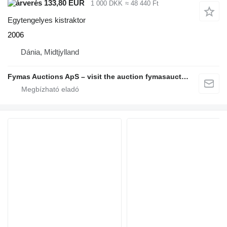
133,80 EUR
1 000 DKK
≈ 48 440 Ft
Egytengelyes kistraktor
2006
Dánia, Midtjylland
Fymas Auctions ApS – visit the auction fymasauctions.dk