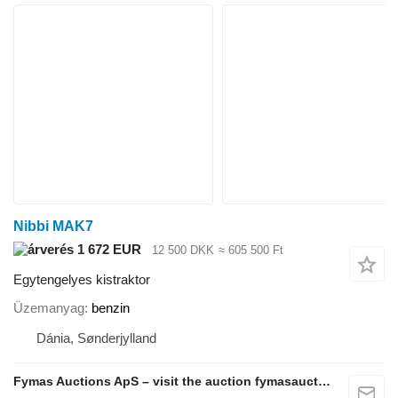
Nibbi MAK7
1 672 EUR
12 500 DKK
≈ 605 500 Ft
Egytengelyes kistraktor
Üzemanyag
benzin
Dánia, Sønderjylland
Fymas Auctions ApS – visit the auction fymasauctions.dk