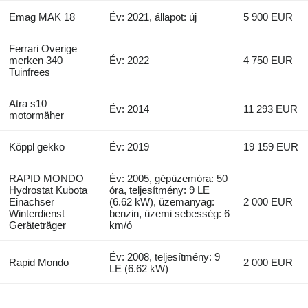
Emag MAK 18
Év: 2021, állapot: új
5 900 EUR
Ferrari Overige
merken 340
Év: 2022
4 750 EUR
Tuinfrees
Atra s10
Év: 2014
11 293 EUR
motormäher
Köppl gekko
Év: 2019
19 159 EUR
RAPID MONDO
Év: 2005, gépüzemóra: 50
Hydrostat Kubota
óra, teljesítmény: 9 LE
Einachser
(6.62 kW), üzemanyag:
2 000 EUR
Winterdienst
benzin, üzemi sebesség: 6
Geräteträger
km/ó
Év: 2008, teljesítmény: 9
Rapid Mondo
2 000 EUR
LE (6.62 kW)