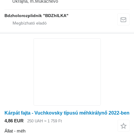
Ukrajna, m.Mukachevo
Bdzholorozplidnik "BDZhILKA"
Kárpát fajta - Vuchkovsky típusú méhkirálynő 2022-ben
4,86 EUR
250 UAH
≈ 1 759 Ft
Állat - méh