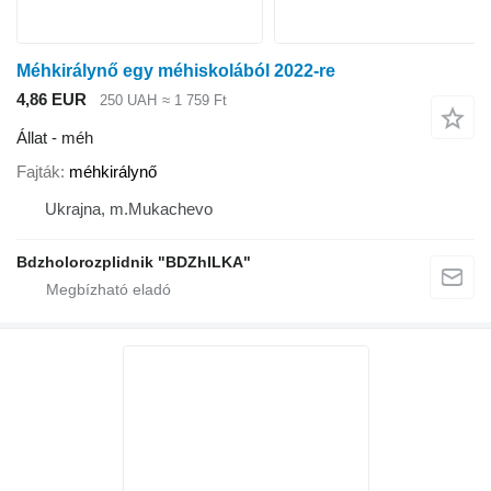
Méhkirálynő egy méhiskolából 2022-re
4,86 EUR
250 UAH
≈ 1 759 Ft
Állat - méh
Fajták
méhkirálynő
Ukrajna, m.Mukachevo
Bdzholorozplidnik "BDZhILKA"