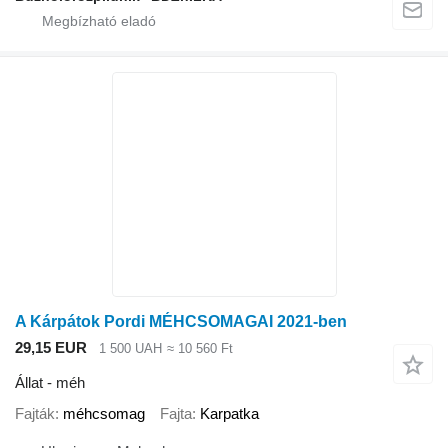
A Kárpátok Pordi MÉHCSOMAGAI 2021-ben
29,15 EUR
1 500 UAH
≈ 10 560 Ft
Állat - méh
Fajták
méhcsomag
Fajta
Karpatka