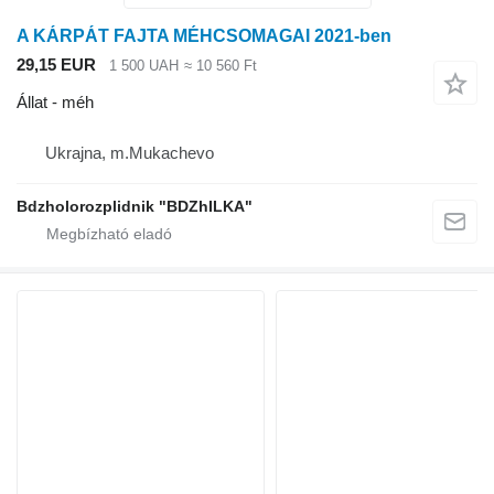
A KÁRPÁT FAJTA MÉHCSOMAGAI 2021-ben
29,15 EUR
1 500 UAH
≈ 10 560 Ft
Állat - méh
Ukrajna, m.Mukachevo
Bdzholorozplidnik "BDZhILKA"