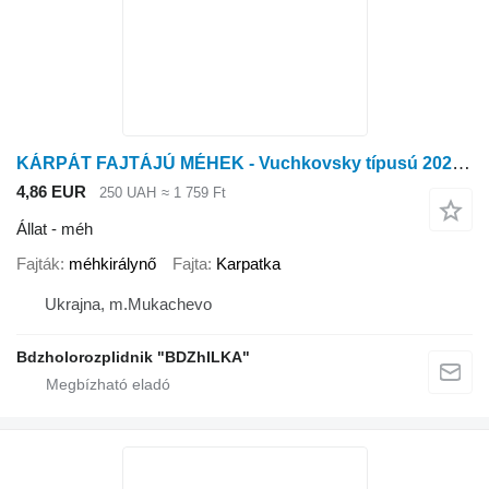
KÁRPÁT FAJTÁJÚ MÉHEK - Vuchkovsky típusú 2022-re
4,86 EUR
250 UAH
≈ 1 759 Ft
Állat - méh
Fajták
méhkirálynő
Fajta
Karpatka
Ukrajna, m.Mukachevo
Bdzholorozplidnik "BDZhILKA"