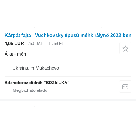
Kárpát fajta - Vuchkovsky típusú méhkirálynő 2022-ben
4,86 EUR
250 UAH
≈ 1 759 Ft
Állat - méh
Ukrajna, m.Mukachevo
Bdzholorozplidnik "BDZhILKA"