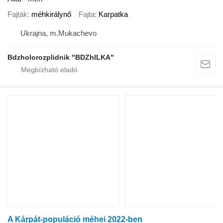
Fajták
méhkirálynő
Fajta
Karpatka
Ukrajna, m.Mukachevo
Bdzholorozplidnik "BDZhILKA"
A Kárpát-populáció méhei 2022-ben