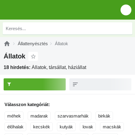
Állattenyésztés
Állatok
Állatok
18 hirdetés:
Állatok, társállat, háziállat
Válasszon kategóriát:
méhek
madarak
szarvasmarhák
birkák
élőhalak
kecskék
kutyák
lovak
macskák