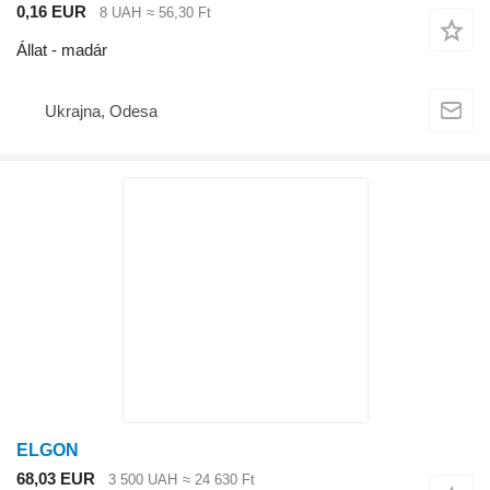
0,16 EUR
8 UAH
≈ 56,30 Ft
Állat - madár
Ukrajna, Odesa
ELGON
68,03 EUR
3 500 UAH
≈ 24 630 Ft