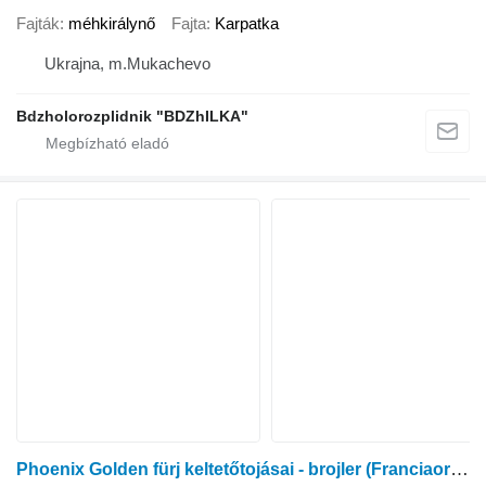
Fajták
méhkirálynő
Fajta
Karpatka
Ukrajna, m.Mukachevo
Bdzholorozplidnik "BDZhILKA"
Phoenix Golden fürj keltetőtojásai - brojler (Franciaországban tenyésztett)