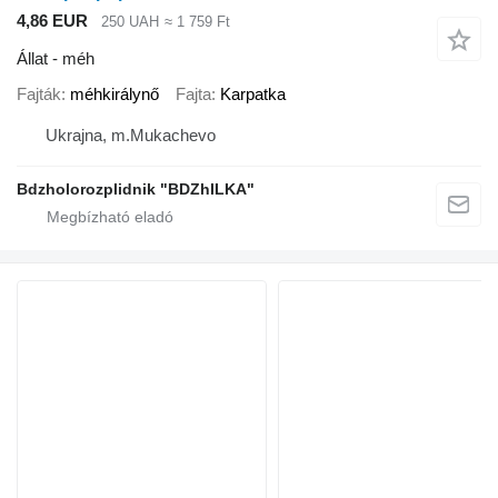
4,86 EUR
250 UAH
≈ 1 759 Ft
Állat - méh
Fajták
méhkirálynő
Fajta
Karpatka
Ukrajna, m.Mukachevo
Bdzholorozplidnik "BDZhILKA"