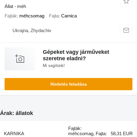
Állat - méh
Fajták
méhcsomag
Fajta
Сarnica
Ukrajna, Zhydachiv
Gépeket vagy járműveket
szeretne eladni?
Mi segítünk!
Hirdetés feladása
Árak: állatok
Fajták:
KARNIKA
méhcsomag, Fajta:
58,31 EUR