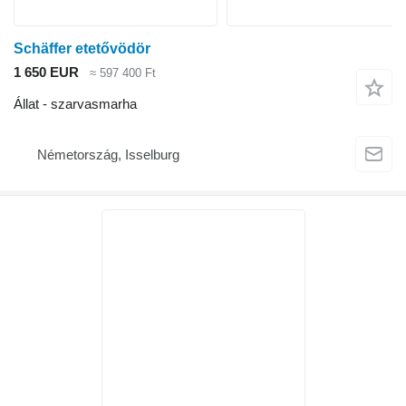
Schäffer etetővödör
1 650 EUR
≈ 597 400 Ft
Állat - szarvasmarha
Németország, Isselburg