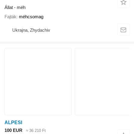
Állat - méh
Fajták
méhcsomag
Ukrajna, Zhydachiv
ALPESI
100 EUR
≈ 36 210 Ft