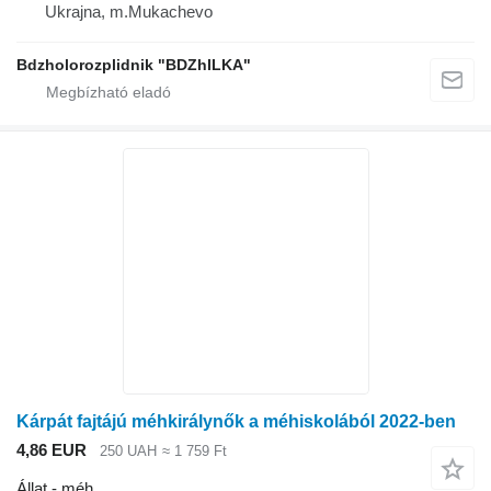
Ukrajna, m.Mukachevo
Bdzholorozplidnik "BDZhILKA"
Kárpát fajtájú méhkirálynők a méhiskolából 2022-ben
4,86 EUR
250 UAH
≈ 1 759 Ft
Állat - méh