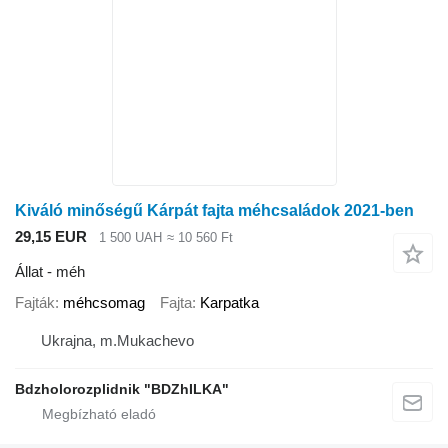
Kiváló minőségű Kárpát fajta méhcsaládok 2021-ben
29,15 EUR
1 500 UAH
≈ 10 560 Ft
Állat - méh
Fajták
méhcsomag
Fajta
Karpatka
Ukrajna, m.Mukachevo
Bdzholorozplidnik "BDZhILKA"