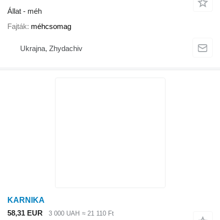
Állat - méh
Fajták
méhcsomag
Ukrajna, Zhydachiv
KARNIKA
58,31 EUR
3 000 UAH
≈ 21 110 Ft