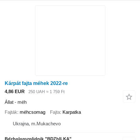
Kárpát fajta méhek 2022-re
4,86 EUR
250 UAH
≈ 1 759 Ft
Állat - méh
Fajták
méhcsomag
Fajta
Karpatka
Ukrajna, m.Mukachevo
Bdzholorozplidnik "BDZhILKA"