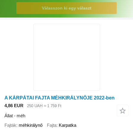
Válasszon ki egy választ
A KÁRPÁTAI FAJTA MÉHKIRÁLYNŐJE 2022-ben
4,86 EUR
250 UAH
≈ 1 759 Ft
Állat - méh
Fajták
méhkirálynő
Fajta
Karpatka