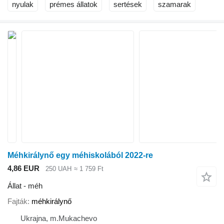
nyulak
prémes állatok
sertések
szamarak
Méhkirálynő egy méhiskolából 2022-re
4,86 EUR
250 UAH
≈ 1 759 Ft
Állat - méh
Fajták
méhkirálynő
Ukrajna, m.Mukachevo