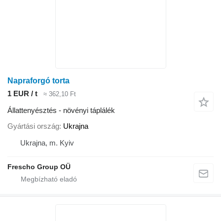
Napraforgó torta
1 EUR / t
≈ 362,10 Ft
Állattenyésztés - növényi táplálék
Gyártási ország
Ukrajna
Ukrajna, m. Kyiv
Frescho Group OÜ