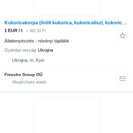
Kukoricakorpa (őrölt kukorica, kukoricaliszt, kukoricakeverék)
1 EUR / t
≈ 362,10 Ft
Állattenyésztés - növényi táplálék
Gyártási ország
Ukrajna
Ukrajna, m. Kyiv
Frescho Group OÜ