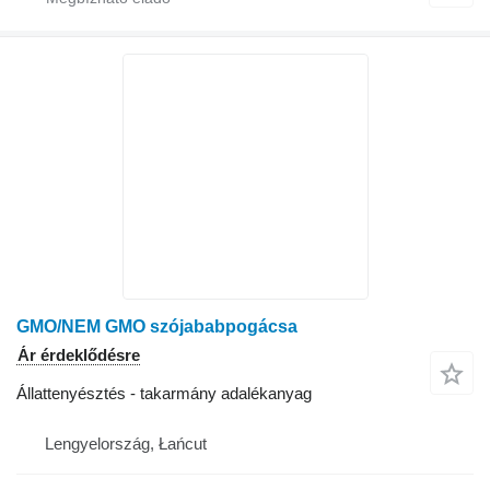
GMO/NEM GMO szójababpogácsa
Ár érdeklődésre
Állattenyésztés - takarmány adalékanyag
Lengyelország, Łańcut