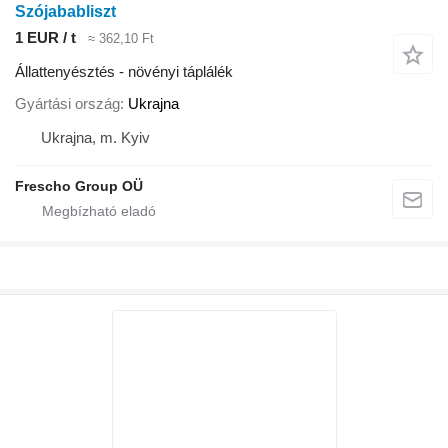
Szójababliszt
1 EUR / t
≈ 362,10 Ft
Állattenyésztés - növényi táplálék
Gyártási ország
Ukrajna
Ukrajna, m. Kyiv
Frescho Group OÜ