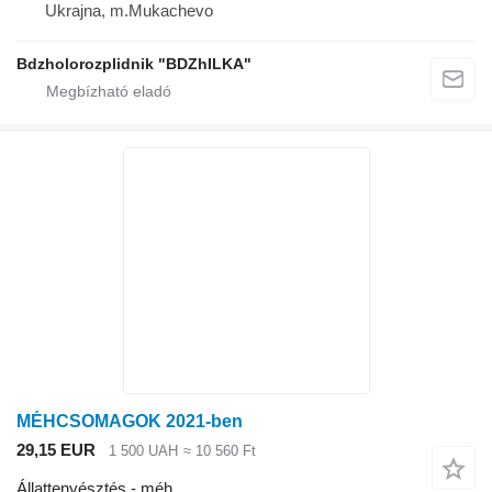
Ukrajna, m.Mukachevo
Bdzholorozplidnik "BDZhILKA"
MÉHCSOMAGOK 2021-ben
29,15 EUR
1 500 UAH
≈ 10 560 Ft
Állattenyésztés - méh