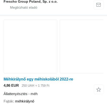
Frescho Group Poland, Sp. z o.o.
Méhkirálynő egy méhiskolából 2022-re
4,86 EUR
250 UAH
≈ 1 759 Ft
Állattenyésztés - méh
Fajták
méhkirálynő