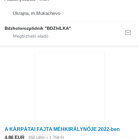
Ukrajna, m.Mukachevo
Bdzholorozplidnik "BDZhILKA"
A KÁRPÁTAI FAJTA MÉHKIRÁLYNŐJE 2022-ben
4,86 EUR
250 UAH
≈ 1 759 Ft