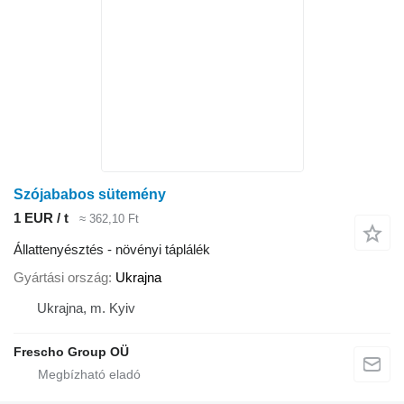
Szójababos sütemény
1 EUR / t
≈ 362,10 Ft
Állattenyésztés - növényi táplálék
Gyártási ország
Ukrajna
Ukrajna, m. Kyiv
Frescho Group OÜ