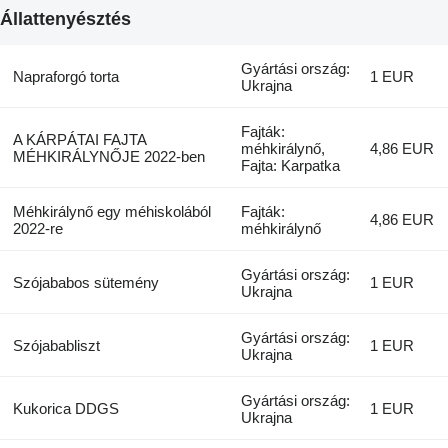
Állattenyésztés
Gyártási ország:
Napraforgó torta
1 EUR
Ukrajna
Fajták:
A KÁRPÁTAI FAJTA
méhkirálynő,
4,86 EUR
MÉHKIRÁLYNŐJE 2022-ben
Fajta: Karpatka
Méhkirálynő egy méhiskolából
Fajták:
4,86 EUR
2022-re
méhkirálynő
Gyártási ország:
Szójababos sütemény
1 EUR
Ukrajna
Gyártási ország:
Szójababliszt
1 EUR
Ukrajna
Gyártási ország:
Kukorica DDGS
1 EUR
Ukrajna