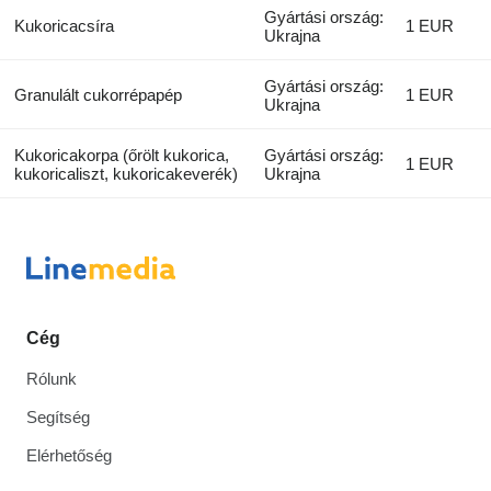
Gyártási ország:
Kukoricacsíra
1 EUR
Ukrajna
Gyártási ország:
Granulált cukorrépapép
1 EUR
Ukrajna
Kukoricakorpa (őrölt kukorica,
Gyártási ország:
1 EUR
kukoricaliszt, kukoricakeverék)
Ukrajna
Cég
Rólunk
Segítség
Elérhetőség