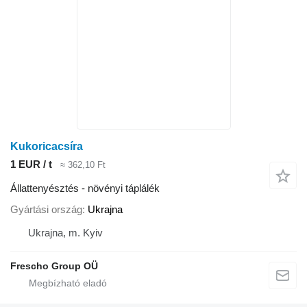
Kukoricacsíra
1 EUR / t
≈ 362,10 Ft
Állattenyésztés - növényi táplálék
Gyártási ország
Ukrajna
Ukrajna, m. Kyiv
Frescho Group OÜ