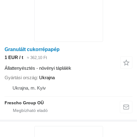
Granulált cukorrépapép
1 EUR / t
≈ 362,10 Ft
Állattenyésztés - növényi táplálék
Gyártási ország
Ukrajna
Ukrajna, m. Kyiv
Frescho Group OÜ