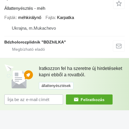
Állattenyésztés - méh
Fajták
méhkirálynő
Fajta
Karpatka
Ukrajna, m.Mukachevo
Bdzholorozplidnik "BDZhILKA"
Iratkozzon fel ha szeretne új hirdetéseket
kapni ebből a rovatból.
állattenyésztések
Feliratkozás