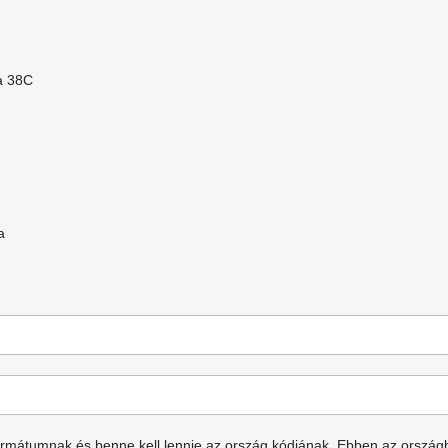
a 38C
a
formátumnak és benne kell lennie az ország kódjának.
Ebben az ország