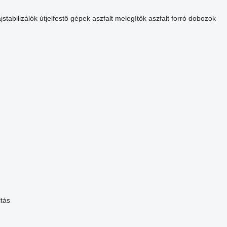
ajstabilizálók
útjelfestő gépek
aszfalt melegítők
aszfalt forró dobozok
ltás