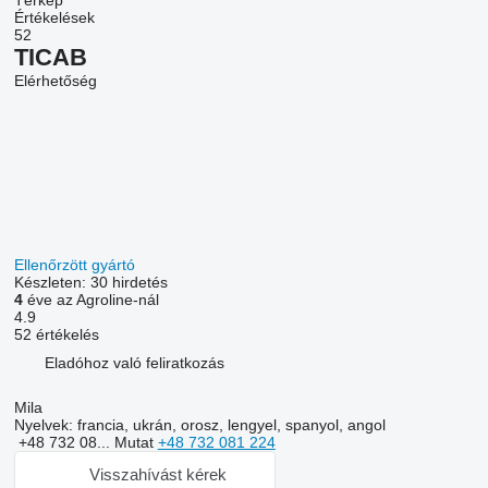
Térkép
Értékelések
52
TICAB
Elérhetőség
Ellenőrzött gyártó
Készleten:
30 hirdetés
4
éve az Agroline-nál
4.9
52 értékelés
Eladóhoz való feliratkozás
Mila
Nyelvek:
francia, ukrán, orosz, lengyel, spanyol, angol
+48 732 08...
Mutat
+48 732 081 224
Visszahívást kérek