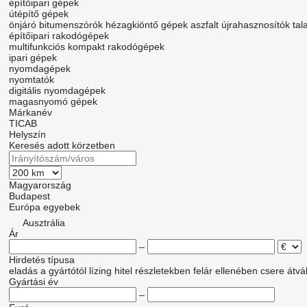
építőipari gépek
útépítő gépek
önjáró bitumenszórók
hézagkiöntő gépek
aszfalt újrahasznosítók
tal
építőipari rakodógépek
multifunkciós kompakt rakodógépek
ipari gépek
nyomdagépek
nyomtatók
digitális nyomdagépek
magasnyomó gépek
Márkanév
TICAB
Helyszín
Keresés adott körzetben
Magyarország
Budapest
Európa
egyebek
Ausztrália
Ár
–
Hirdetés típusa
eladás
a gyártótól
lízing
hitel
részletekben
felár ellenében csere
átvá
Gyártási év
–