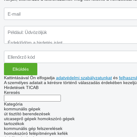
Kattintásával Ön elfogadja
adatvédelmi szabályzatunkat
és
felhaszn
A személyes adatait a kérésre történő válaszadás érdekében kezeljü
Hirdetések TICAB
Keresés
Kategória
kommunális gépek
út tisztító berendezések
utcaseprő gépek
homokszóró gépek
tartozékok
kommunális gép felszerelések
homokszóró felépítmények
kefék