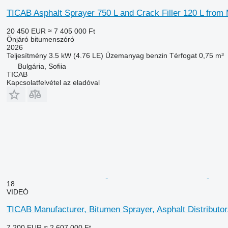
TICAB Asphalt Sprayer 750 L and Crack Filler 120 L from
20 450 EUR
≈ 7 405 000 Ft
Önjáró bitumenszóró
2026
Teljesítmény
3.5 kW (4.76 LE)
Üzemanyag
benzin
Térfogat
0,75 m³
Bulgária, Sofiia
TICAB
Kapcsolatfelvétel az eladóval
18
VIDEÓ
TICAB Manufacturer, Bitumen Sprayer, Asphalt Distributor
7 200 EUR
≈ 2 607 000 Ft