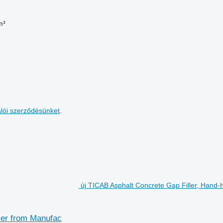
m³
álói szerződésünket
.
új TICAB Asphalt Concrete Gap Filler, Hand
ler from Manufac