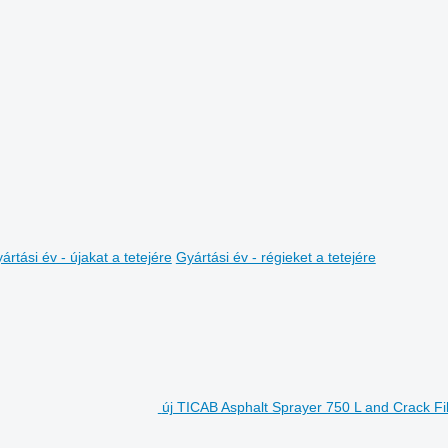
ártási év - újakat a tetejére
Gyártási év - régieket a tetejére
új TICAB Asphalt Sprayer 750 L and Crack Fi