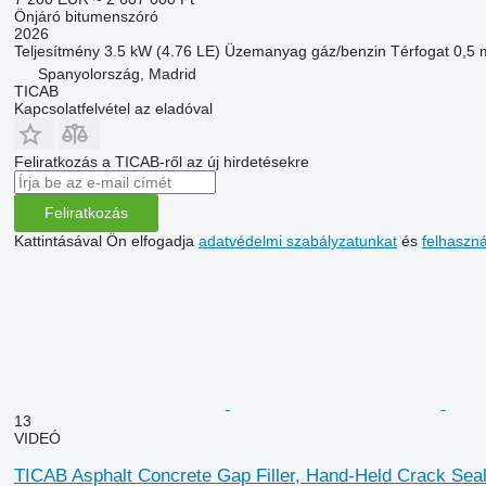
Önjáró bitumenszóró
2026
Teljesítmény
3.5 kW (4.76 LE)
Üzemanyag
gáz/benzin
Térfogat
0,5 
Spanyolország, Madrid
TICAB
Kapcsolatfelvétel az eladóval
Feliratkozás a ТІСАВ-ről az új hirdetésekre
Feliratkozás
Kattintásával Ön elfogadja
adatvédelmi szabályzatunkat
és
felhaszn
13
VIDEÓ
TICAB Asphalt Concrete Gap Filler, Hand-Held Crack Sea