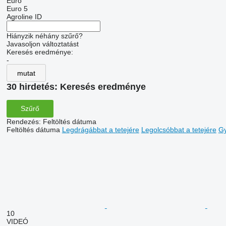
Euró
Euro 5
Agroline ID
Hiányzik néhány szűrő?
Javasoljon változtatást
Keresés eredménye:
-
mutat
30 hirdetés:
Keresés eredménye
Szűrő
Rendezés
:
Feltöltés dátuma
Feltöltés dátuma
Legdrágábbat a tetejére
Legolcsóbbat a tetejére
Gy
10
VIDEÓ