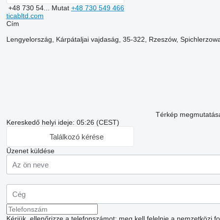
+48 730 54...
Mutat
+48 730 549 466
ticabltd.com
Сím
Lengyelország, Kárpátaljai vajdaság, 35-322, Rzeszów, Spichlerzow
Térkép megmutatás
Kereskedő helyi ideje: 05:26 (CEST)
Találkozó kérése
Üzenet küldése
Kérjük, ellenőrizze a telefonszámot: meg kell felelnie a nemzetközi 