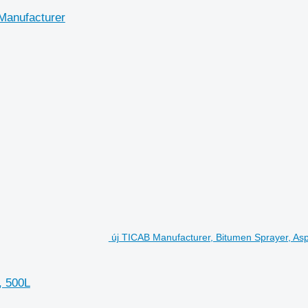
 Manufacturer
új TICAB Manufacturer, Bitumen Sprayer, Asph
, 500L