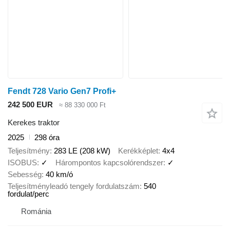
Fendt 728 Vario Gen7 Profi+
242 500 EUR
≈ 88 330 000 Ft
Kerekes traktor
2025
298 óra
Teljesítmény
283 LE (208 kW)
Kerékképlet
4x4
ISOBUS
✓
Hárompontos kapcsolórendszer
✓
Sebesség
40 km/ó
Teljesítményleadó tengely fordulatszám
540
fordulat/perc
Románia