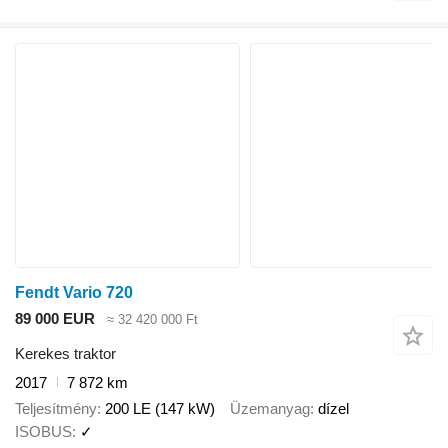
Fendt Vario 720
89 000 EUR
≈ 32 420 000 Ft
Kerekes traktor
2017
7 872 km
Teljesítmény
200 LE (147 kW)
Üzemanyag
dízel
ISOBUS
✓