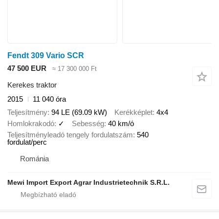
Fendt 309 Vario SCR
47 500 EUR
≈ 17 300 000 Ft
Kerekes traktor
2015
11 040 óra
Teljesítmény
94 LE (69.09 kW)
Kerékképlet
4x4
Homlokrakodó
✓
Sebesség
40 km/ó
Teljesítményleadó tengely fordulatszám
540
fordulat/perc
Románia
Mewi Import Export Agrar Industrietechnik S.R.L.