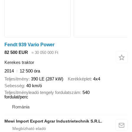
Fendt 939 Vario Power
82 500 EUR
≈ 30 050 000 Ft
Kerekes traktor
2014
12 500 óra
Teljesítmény
390 LE (287 kW)
Kerékképlet
4x4
Sebesség
40 km/ó
Teljesítményleadó tengely fordulatszám
540
fordulat/perc
Románia
Mewi Import Export Agrar Industrietechnik S.R.L.