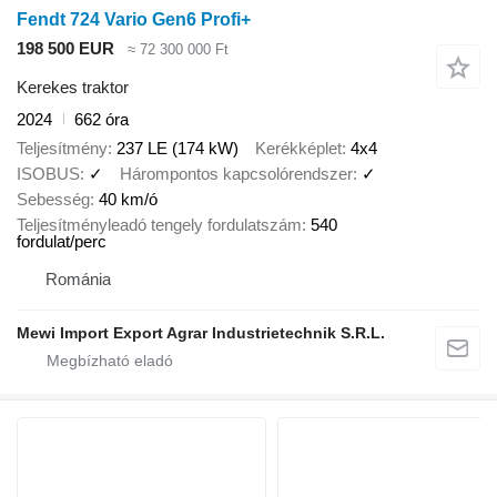
Fendt 724 Vario Gen6 Profi+
198 500 EUR
≈ 72 300 000 Ft
Kerekes traktor
2024
662 óra
Teljesítmény
237 LE (174 kW)
Kerékképlet
4x4
ISOBUS
✓
Hárompontos kapcsolórendszer
✓
Sebesség
40 km/ó
Teljesítményleadó tengely fordulatszám
540
fordulat/perc
Románia
Mewi Import Export Agrar Industrietechnik S.R.L.