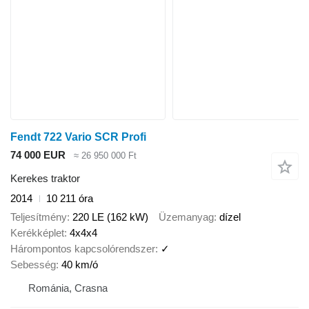
Fendt 722 Vario SCR Profi
74 000 EUR
≈ 26 950 000 Ft
Kerekes traktor
2014
10 211 óra
Teljesítmény
220 LE (162 kW)
Üzemanyag
dízel
Kerékképlet
4x4x4
Hárompontos kapcsolórendszer
✓
Sebesség
40 km/ó
Románia, Crasna