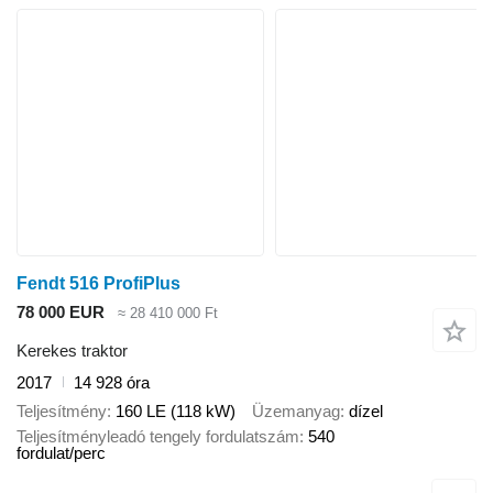
Fendt 516 ProfiPlus
78 000 EUR
≈ 28 410 000 Ft
Kerekes traktor
2017
14 928 óra
Teljesítmény
160 LE (118 kW)
Üzemanyag
dízel
Teljesítményleadó tengely fordulatszám
540
fordulat/perc