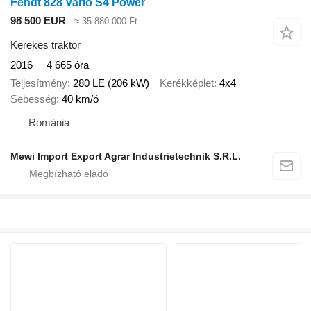
Fendt 828 Vario S4 Power
98 500 EUR
≈ 35 880 000 Ft
Kerekes traktor
2016
4 665 óra
Teljesítmény
280 LE (206 kW)
Kerékképlet
4x4
Sebesség
40 km/ó
Románia
Mewi Import Export Agrar Industrietechnik S.R.L.