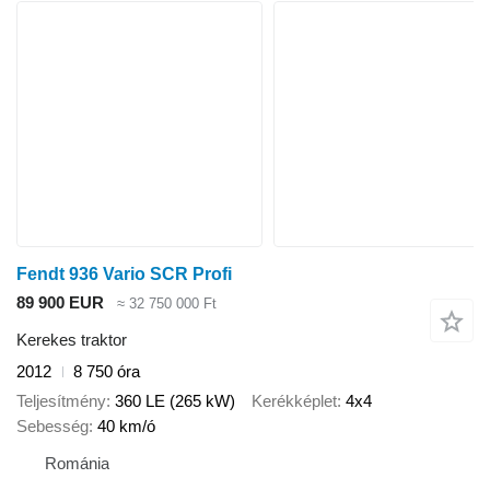
Fendt 936 Vario SCR Profi
89 900 EUR
≈ 32 750 000 Ft
Kerekes traktor
2012
8 750 óra
Teljesítmény
360 LE (265 kW)
Kerékképlet
4x4
Sebesség
40 km/ó
Románia