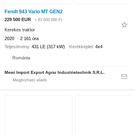
Fendt 943 Vario MT GEN2
229 500 EUR
≈ 83 600 000 Ft
Kerekes traktor
2020
2 161 óra
Teljesítmény
431 LE (317 kW)
Kerékképlet
4x4
Románia
Mewi Import Export Agrar Industrietechnik S.R.L.