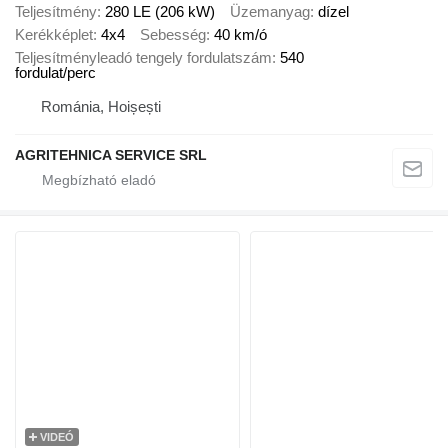
Teljesítmény
280 LE (206 kW)
Üzemanyag
dízel
Kerékképlet
4x4
Sebesség
40 km/ó
Teljesítményleadó tengely fordulatszám
540
fordulat/perc
Románia, Hoișești
AGRITEHNICA SERVICE SRL
VIDEÓ