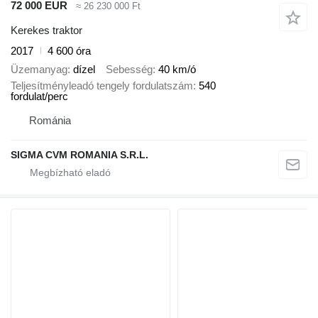
72 000 EUR
≈ 26 230 000 Ft
Kerekes traktor
2017
4 600 óra
Üzemanyag
dízel
Sebesség
40 km/ó
Teljesítményleadó tengely fordulatszám
540
fordulat/perc
Románia
SIGMA CVM ROMANIA S.R.L.