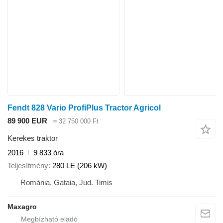
Fendt 828 Vario ProfiPlus Tractor Agricol
89 900 EUR
≈ 32 750 000 Ft
Kerekes traktor
2016
9 833 óra
Teljesítmény
280 LE (206 kW)
Románia, Gataia, Jud. Timis
Maxagro