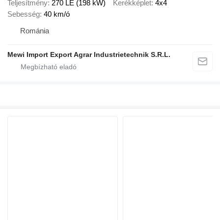
Teljesítmény
270 LE (198 kW)
Kerékképlet
4x4
Sebesség
40 km/ó
Románia
Mewi Import Export Agrar Industrietechnik S.R.L.