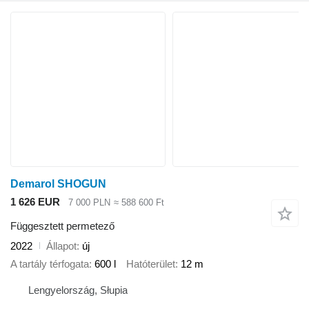
Demarol SHOGUN
1 626 EUR
7 000 PLN
≈ 588 600 Ft
Függesztett permetező
2022
Állapot
új
A tartály térfogata
600 l
Hatóterület
12 m
Lengyelország, Słupia