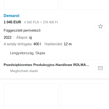
Demarol
1 045 EUR
4 500 PLN
≈ 378 400 Ft
Függesztett permetező
2022
Állapot
új
A tartály térfogata
400 l
Hatóterület
12 m
Lengyelország, Słupia
Przedsiębiorstwo Produkcyjno-Handlowe ROLMAPOL Marcin Dziekan