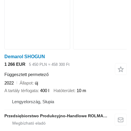
Demarol SHOGUN
1 266 EUR
5 450 PLN
≈ 458 300 Ft
Függesztett permetező
2022
Állapot
új
A tartály térfogata
400 l
Hatóterület
10 m
Lengyelország, Słupia
Przedsiębiorstwo Produkcyjno-Handlowe ROLMAPOL Marcin Dziekan