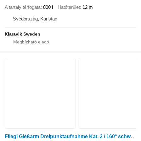
A tartály térfogata
800 l
Hatóterület
12 m
Svédország, Karlstad
Klaravik Sweden
Fliegl Gießarm Dreipunktaufnahme Kat. 2 / 160° schwenkbar