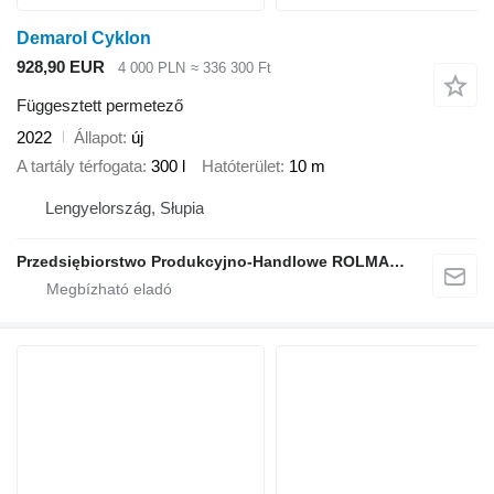
Demarol Cyklon
928,90 EUR
4 000 PLN
≈ 336 300 Ft
Függesztett permetező
2022
Állapot
új
A tartály térfogata
300 l
Hatóterület
10 m
Lengyelország, Słupia
Przedsiębiorstwo Produkcyjno-Handlowe ROLMAPOL Marcin Dziekan