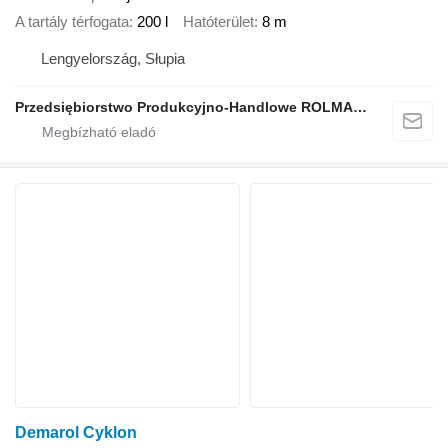
A tartály térfogata
200 l
Hatóterület
8 m
Lengyelország, Słupia
Przedsiębiorstwo Produkcyjno-Handlowe ROLMAPOL Marcin Dziekan
Demarol Cyklon