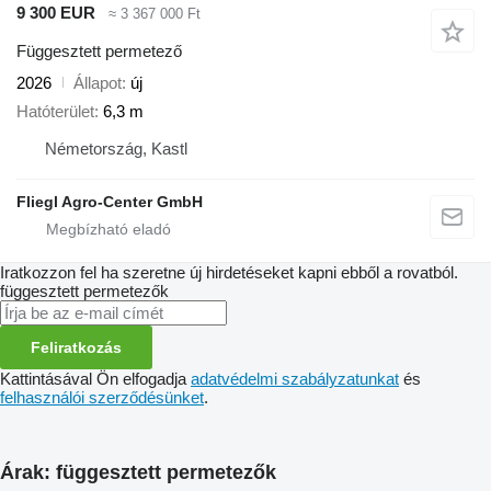
9 300 EUR
≈ 3 367 000 Ft
Függesztett permetező
2026
Állapot
új
Hatóterület
6,3 m
Németország, Kastl
Fliegl Agro-Center GmbH
Iratkozzon fel ha szeretne új hirdetéseket kapni ebből a rovatból.
függesztett permetezők
Feliratkozás
Kattintásával Ön elfogadja
adatvédelmi szabályzatunkat
és
felhasználói szerződésünket
.
Árak: függesztett permetezők