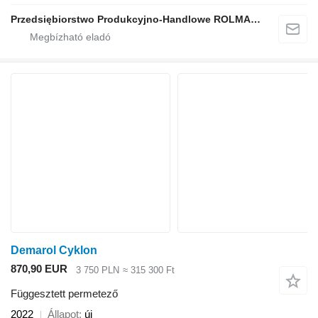
Przedsiębiorstwo Produkcyjno-Handlowe ROLMAPOL Marcin Dziekan
Demarol Cyklon
870,90 EUR
3 750 PLN
≈ 315 300 Ft
Függesztett permetező
2022
Állapot
új