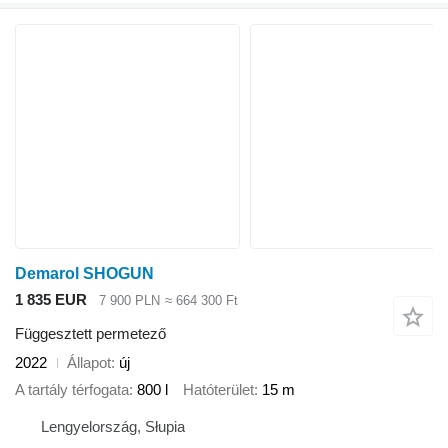
Demarol SHOGUN
1 835 EUR
7 900 PLN
≈ 664 300 Ft
Függesztett permetező
2022
Állapot
új
A tartály térfogata
800 l
Hatóterület
15 m
Lengyelország, Słupia