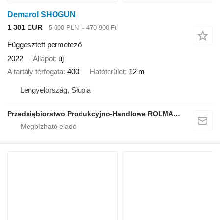
Demarol SHOGUN
1 301 EUR
5 600 PLN
≈ 470 900 Ft
Függesztett permetező
2022
Állapot
új
A tartály térfogata
400 l
Hatóterület
12 m
Lengyelország, Słupia
Przedsiębiorstwo Produkcyjno-Handlowe ROLMAPOL Marcin Dziekan