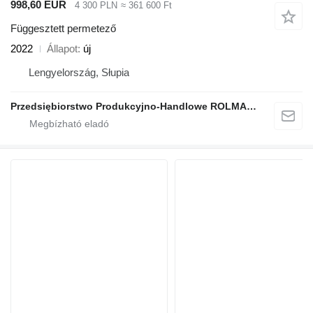
998,60 EUR
4 300 PLN
≈ 361 600 Ft
Függesztett permetező
2022
Állapot
új
Lengyelország, Słupia
Przedsiębiorstwo Produkcyjno-Handlowe ROLMAPOL Marcin Dziekan