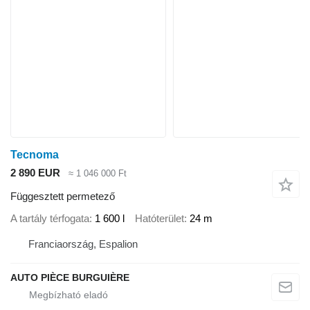
Tecnoma
2 890 EUR
≈ 1 046 000 Ft
Függesztett permetező
A tartály térfogata
1 600 l
Hatóterület
24 m
Franciaország, Espalion
AUTO PIÈCE BURGUIÈRE