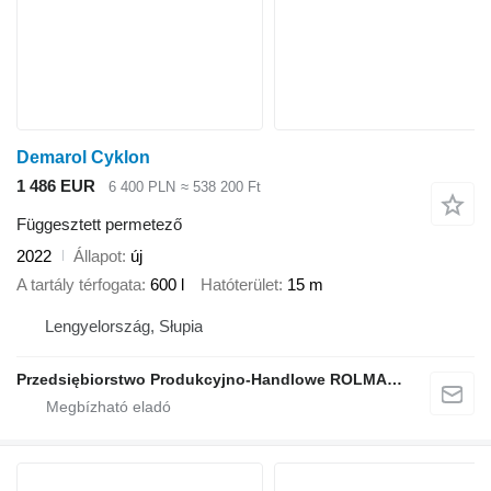
Demarol Cyklon
1 486 EUR
6 400 PLN
≈ 538 200 Ft
Függesztett permetező
2022
Állapot
új
A tartály térfogata
600 l
Hatóterület
15 m
Lengyelország, Słupia
Przedsiębiorstwo Produkcyjno-Handlowe ROLMAPOL Marcin Dziekan