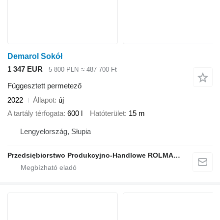
Demarol Sokół
1 347 EUR
5 800 PLN
≈ 487 700 Ft
Függesztett permetező
2022
Állapot
új
A tartály térfogata
600 l
Hatóterület
15 m
Lengyelország, Słupia
Przedsiębiorstwo Produkcyjno-Handlowe ROLMAPOL Marcin Dziekan