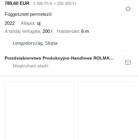
789,60 EUR
3 400 PLN
≈ 285 900 Ft
Függesztett permetező
2022
Állapot
új
A tartály térfogata
200 l
Hatóterület
6 m
Lengyelország, Słupia
Przedsiębiorstwo Produkcyjno-Handlowe ROLMAPOL Marcin Dziekan