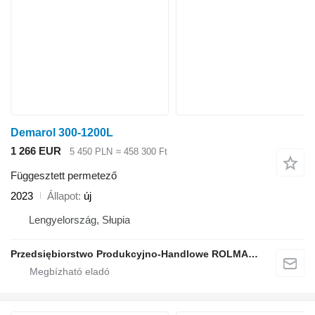
Demarol 300-1200L
1 266 EUR
5 450 PLN
≈ 458 300 Ft
Függesztett permetező
2023
Állapot
új
Lengyelország, Słupia
Przedsiębiorstwo Produkcyjno-Handlowe ROLMAPOL Marcin Dziekan