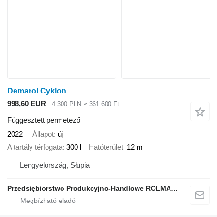
Demarol Cyklon
998,60 EUR
4 300 PLN
≈ 361 600 Ft
Függesztett permetező
2022
Állapot
új
A tartály térfogata
300 l
Hatóterület
12 m
Lengyelország, Słupia
Przedsiębiorstwo Produkcyjno-Handlowe ROLMAPOL Marcin Dziekan