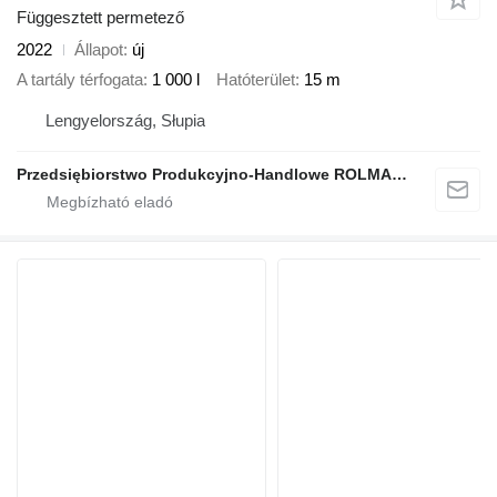
Függesztett permetező
2022
Állapot
új
A tartály térfogata
1 000 l
Hatóterület
15 m
Lengyelország, Słupia
Przedsiębiorstwo Produkcyjno-Handlowe ROLMAPOL Marcin Dziekan