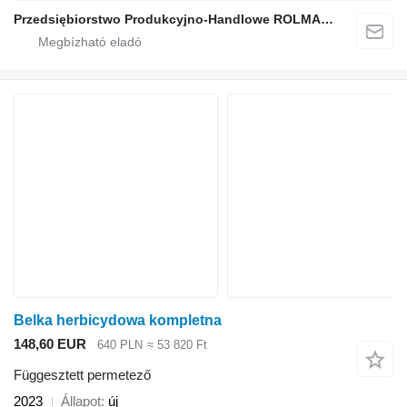
Przedsiębiorstwo Produkcyjno-Handlowe ROLMAPOL Marcin Dziekan
Belka herbicydowa kompletna
148,60 EUR
640 PLN
≈ 53 820 Ft
Függesztett permetező
2023
Állapot
új