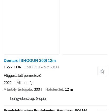
Demarol SHOGUN 300l 12m
1 277 EUR
5 500 PLN
≈ 462 500 Ft
Függesztett permetező
2022
Állapot
új
A tartály térfogata
300 l
Hatóterület
12 m
Lengyelország, Słupia
Przedsiębiorstwo Produkcyjno-Handlowe ROLMAPOL Marcin Dziekan