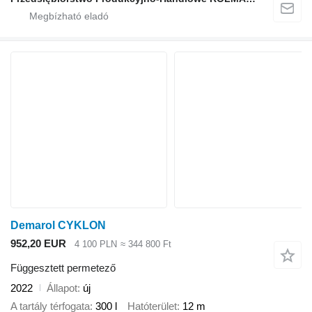
Demarol CYKLON
952,20 EUR
4 100 PLN
≈ 344 800 Ft
Függesztett permetező
2022
Állapot
új
A tartály térfogata
300 l
Hatóterület
12 m