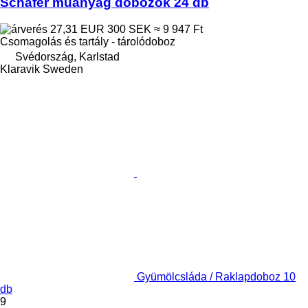
Schäfer műanyag dobozok 24 db
27,31 EUR
300 SEK
≈ 9 947 Ft
Csomagolás és tartály - tárolódoboz
Svédország, Karlstad
Klaravik Sweden
Gyümölcsláda / Raklapdoboz 10
db
9