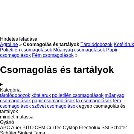
Hirdetés feladása
Agroline
»
Csomagolás és tartályok
Tárolódobozok
Kötéláruk
Polietilén csomagolások
Műanyag csomagolások
Papír
csomagolások
Fém csomagolások
»
Csomagolás és tartályok
Kategória
tárolódobozok
kötéláruk
polietilén csomagolások
műanyag
csomagolások
papír csomagolások
fa csomagolások
fém
csomagolások
szövet csomagolások
egyéb csomagolás és
tartályok
mindet mutassa
Gyártó
ABC
Auer
BITO
CFM
CurTec
Cyklop
Electrolux
SSI Schäfer
Schäfer
Sintesi
Tama