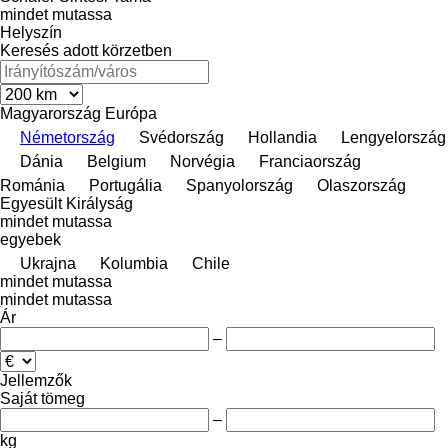
mindet mutassa
Helyszín
Keresés adott körzetben
Magyarország
Európa
Németország
Svédország
Hollandia
Lengyelország
Dánia
Belgium
Norvégia
Franciaország
Románia
Portugália
Spanyolország
Olaszország
Egyesült Királyság
mindet mutassa
egyebek
Ukrajna
Kolumbia
Chile
mindet mutassa
mindet mutassa
Ár
–
Jellemzők
Saját tömeg
–
kg