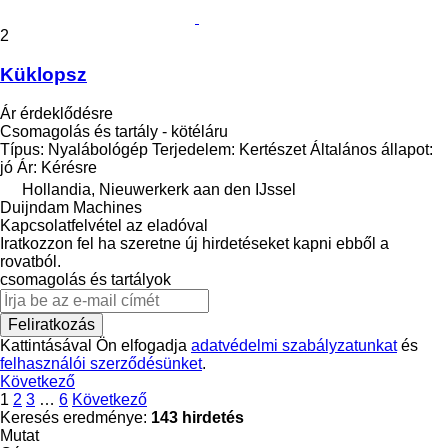
2
Küklopsz
Ár érdeklődésre
Csomagolás és tartály - kötéláru
Típus: Nyalábológép Terjedelem: Kertészet Általános állapot:
jó Ár: Kérésre
Hollandia, Nieuwerkerk aan den IJssel
Duijndam Machines
Kapcsolatfelvétel az eladóval
Iratkozzon fel ha szeretne új hirdetéseket kapni ebből a
rovatból.
csomagolás és tartályok
Feliratkozás
Kattintásával Ön elfogadja
adatvédelmi szabályzatunkat
és
felhasználói szerződésünket
.
Következő
1
2
3
…
6
Következő
Keresés eredménye:
143 hirdetés
Mutat