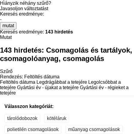
Hiányzik néhány szűrő?
Javasoljon változtatást
Keresés eredménye:
-
mutat
Keresés eredménye:
143 hirdetés
Mutat
143 hirdetés:
Csomagolás és tartályok,
csomagolóanyag, csomagolás
Szűrő
Rendezés
:
Feltöltés dátuma
Feltöltés dátuma
Legdrágábbat a tetejére
Legolcsóbbat a
tetejére
Gyártási év - újakat a tetejére
Gyártási év - régieket a
tetejére
Válasszon kategóriát:
tárolódobozok
kötéláruk
polietilén csomagolások
műanyag csomagolások