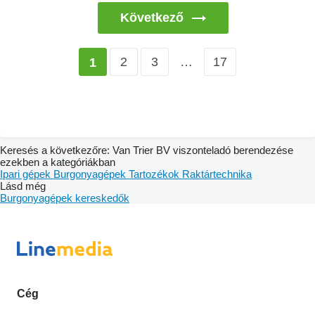
Következő
2
3
…
17
1
Keresés a következőre: Van Trier BV viszonteladó berendezése
ezekben a kategóriákban
Ipari gépek
Burgonyagépek
Tartozékok
Raktártechnika
Lásd még
Burgonyagépek kereskedők
Cég