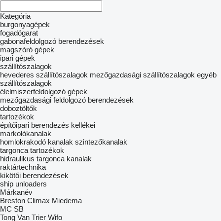
Kategória
burgonyagépek
fogadógarat
gabonafeldolgozó berendezések
magszóró gépek
ipari gépek
szállítószalagok
hevederes szállítószalagok
mezőgazdasági szállítószalagok
egyéb
szállítószalagok
élelmiszerfeldolgozó gépek
mezőgazdasági feldolgozó berendezések
doboztöltők
tartozékok
építőipari berendezés kellékei
markolókanalak
homlokrakodó kanalak
szintezőkanalak
targonca tartozékok
hidraulikus targonca kanalak
raktártechnika
kikötői berendezések
ship unloaders
Márkanév
Breston
Climax
Miedema
MC
SB
Tong
Van Trier
Wifo