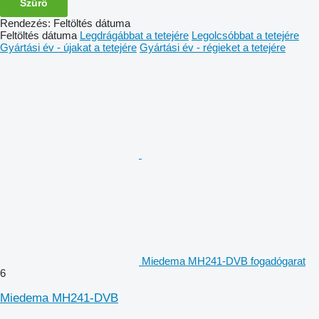
Szűrő
Rendezés
:
Feltöltés dátuma
Feltöltés dátuma
Legdrágábbat a tetejére
Legolcsóbbat a tetejére
Gyártási év - újakat a tetejére
Gyártási év - régieket a tetejére
Miedema MH241-DVB fogadógarat
6
Miedema MH241-DVB