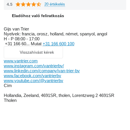
4.5
20 értékelés
Eladóhoz való feliratkozás
Gijs van Trier
Nyelvek:
francia, orosz, holland, német, spanyol, angol
H - P
08:00 - 17:00
+31 166 60...
Mutat
+31 166 600 100
Visszahívást kérek
www.vantrier.com
www.instagram.com/vantrierbv/
www.linkedin.com/company/van-trier-bv
www.facebook.com/vantrierbv
www.youtube.com/@vantrierbv
Сím
Hollandia, Zeeland, 4691SR, tholen, Lorentzweg 2 4691SR
Tholen