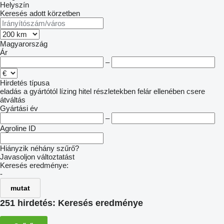
Helyszín
Keresés adott körzetben
Magyarország
Ár
–
Hirdetés típusa
eladás
a gyártótól
lízing
hitel
részletekben
felár ellenében csere
átváltás
Gyártási év
–
Agroline ID
Hiányzik néhány szűrő?
Javasoljon változtatást
Keresés eredménye:
-
mutat
251 hirdetés:
Keresés eredménye