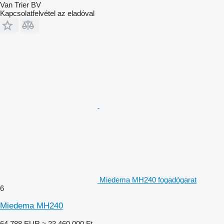
Van Trier BV
Kapcsolatfelvétel az eladóval
Miedema MH240 fogadógarat
6
Miedema MH240
64 788 EUR
≈ 23 460 000 Ft