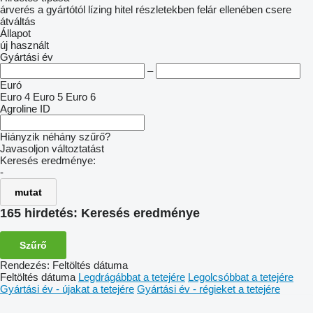
árverés
a gyártótól
lízing
hitel
részletekben
felár ellenében csere
átváltás
Állapot
új
használt
Gyártási év
–
Euró
Euro 4
Euro 5
Euro 6
Agroline ID
Hiányzik néhány szűrő?
Javasoljon változtatást
Keresés eredménye:
-
mutat
165 hirdetés:
Keresés eredménye
Szűrő
Rendezés
:
Feltöltés dátuma
Feltöltés dátuma
Legdrágábbat a tetejére
Legolcsóbbat a tetejére
Gyártási év - újakat a tetejére
Gyártási év - régieket a tetejére