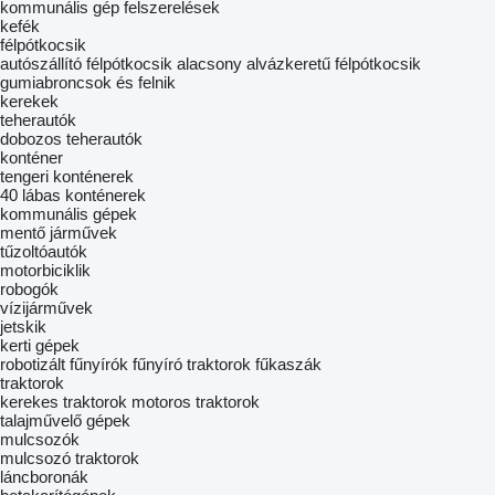
kommunális gép felszerelések
kefék
félpótkocsik
autószállító félpótkocsik
alacsony alvázkeretű félpótkocsik
gumiabroncsok és felnik
kerekek
teherautók
dobozos teherautók
konténer
tengeri konténerek
40 lábas konténerek
kommunális gépek
mentő járművek
tűzoltóautók
motorbiciklik
robogók
vízijárművek
jetskik
kerti gépek
robotizált fűnyírók
fűnyíró traktorok
fűkaszák
traktorok
kerekes traktorok
motoros traktorok
talajművelő gépek
mulcsozók
mulcsozó traktorok
láncboronák