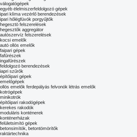
válogatógépek
egyéb élelmiszerfeldolgozó gépek
ipari klíma vezérlő berendezések
ipari hőlégfúvók
porgyűjtők
hegesztö felszerelések
hegesztők aggregátor
autószervíz felszerelések
kocsi emelők
autó ollós emelők
faipari gépek
fafűrészek
ingafűrészek
feldolgozó berendezések
iapri szűrők
építőipari gépek
emelőgépek
ollós emelők
ferdepályás felvonók
létrás emelők
kotrógépek
minikotrók
építőipari rakodógépek
kerekes rakodók
moduláris konténerek
konténerházak
felületsimító gépek
betonsimítók, betontömörítők
raktártechnika