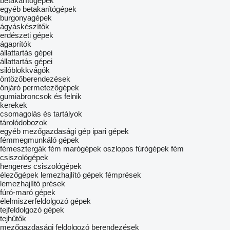
betakarítógépek
egyéb betakarítógépek
burgonyagépek
ágyáskészítők
erdészeti gépek
ágaprítók
állattartás gépei
állattartás gépei
silóblokkvágók
öntözőberendezések
önjáró permetezőgépek
gumiabroncsok és felnik
kerekek
csomagolás és tartályok
tárolódobozok
egyéb mezőgazdasági gép
ipari gépek
fémmegmunkáló gépek
fémesztergák
fém marógépek
oszlopos fúrógépek
fém
csiszológépek
hengeres csiszológépek
élezőgépek
lemezhajlító gépek
fémprések
lemezhajlító prések
fúró-maró gépek
élelmiszerfeldolgozó gépek
tejfeldolgozó gépek
tejhűtők
mezőgazdasági feldolgozó berendezések