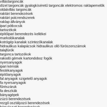
villástargoncák
dízel targoncák
gyalogkíséretű targoncák
elektromos raklapemelők
oldalvillás targoncák
raktári berendezések
raktári polcrendszerek
raklap állványok
ipari pótkocsik
tartozékok
építőipari berendezés kellékei
markolókanalak
kotrógép kanalak
szintezőkanalak
hidraulikus kalapácsok
hidraulikus olló
fúrószerszámok
talajfúrók
targonca tartozékok
rakodó gémek
kartondoboz fogók
nyersanyagok
ipari kémiák
festékanyagok
építőanyagok
fal anyagok
szigetelő anyagok
fa nyersanyagok
fűrészáruk
fa deszkák
bányagépek
zúzó berendezések
rezgő osztályozó berendezések
bányászati berendezések