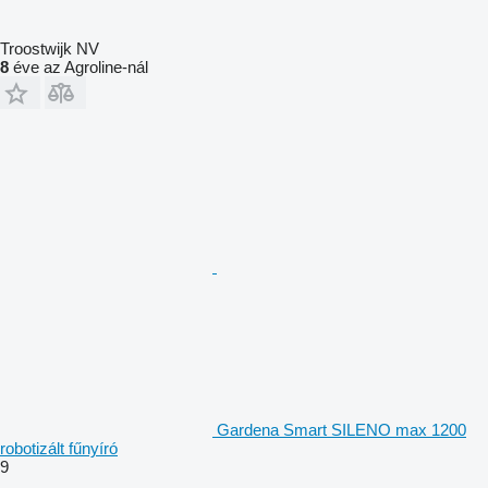
Troostwijk NV
8
éve az Agroline-nál
Gardena Smart SILENO max 1200
robotizált fűnyíró
9