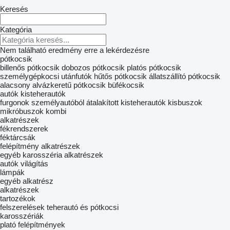
Keresés
Kategória
Nem található eredmény erre a lekérdezésre
pótkocsik
billenős pótkocsik
dobozos pótkocsik
platós pótkocsik
személygépkocsi utánfutók
hűtős pótkocsik
állatszállító pótkocsik
alacsony alvázkeretű pótkocsik
büfékocsik
autók
kisteherautók
furgonok
személyautóból átalakított kisteherautók
kisbuszok
mikróbuszok kombi
alkatrészek
fékrendszerek
féktárcsák
felépítmény alkatrészek
egyéb karosszéria alkatrészek
autók világítás
lámpák
egyéb alkatrész
alkatrészek
tartozékok
felszerelések teherautó és pótkocsi
karosszériák
plató felépítmények