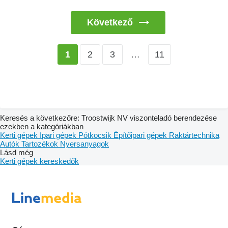
Következő
2
3
…
11
1
Keresés a következőre: Troostwijk NV viszonteladó berendezése
ezekben a kategóriákban
Kerti gépek
Ipari gépek
Pótkocsik
Építőipari gépek
Raktártechnika
Autók
Tartozékok
Nyersanyagok
Lásd még
Kerti gépek kereskedők