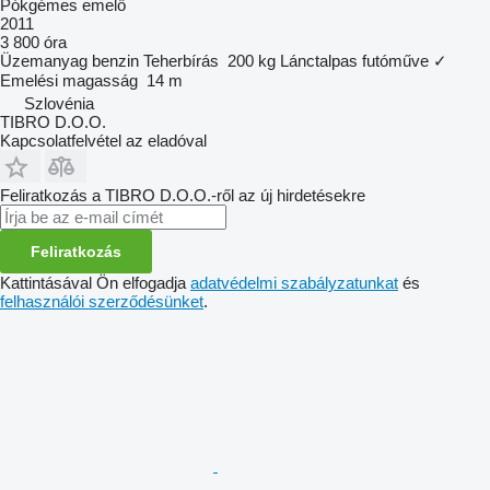
Pókgémes emelő
2011
3 800 óra
Üzemanyag
benzin
Teherbírás
200 kg
Lánctalpas futóműve
✓
Emelési magasság
14 m
Szlovénia
TIBRO D.O.O.
Kapcsolatfelvétel az eladóval
Feliratkozás a TIBRO D.O.O.-ről az új hirdetésekre
Feliratkozás
Kattintásával Ön elfogadja
adatvédelmi szabályzatunkat
és
felhasználói szerződésünket
.