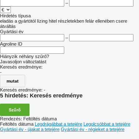
–
Hirdetés típusa
eladás
a gyártótól
lízing
hitel
részletekben
felár ellenében csere
átváltás
Gyártási év
–
Agroline ID
Hiányzik néhány szűrő?
Javasoljon változtatást
Keresés eredménye:
-
mutat
Keresés eredménye:
-
5 hirdetés:
Keresés eredménye
Szűrő
Rendezés
:
Feltöltés dátuma
Feltöltés dátuma
Legdrágábbat a tetejére
Legolcsóbbat a tetejére
Gyártási év - újakat a tetejére
Gyártási év - régieket a tetejére