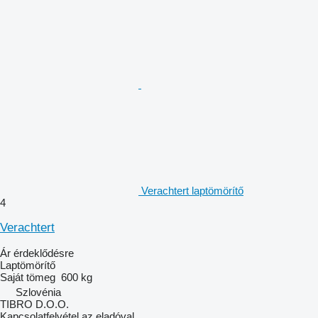
Verachtert laptömörítő
4
Verachtert
Ár érdeklődésre
Laptömörítő
Saját tömeg
600 kg
Szlovénia
TIBRO D.O.O.
Kapcsolatfelvétel az eladóval