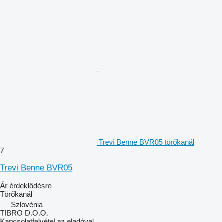
Trevi Benne BVR05 törőkanál
7
Trevi Benne BVR05
Ár érdeklődésre
Törőkanál
Szlovénia
TIBRO D.O.O.
Kapcsolatfelvétel az eladóval