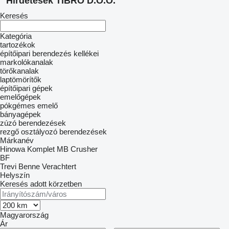
Hirdetések TIBRO D.O.O.
Keresés
Kategória
tartozékok
építőipari berendezés kellékei
markolókanalak
törőkanalak
laptömörítők
építőipari gépek
emelőgépek
pókgémes emelő
bányagépek
zúzó berendezések
rezgő osztályozó berendezések
Márkanév
Hinowa
Komplet
MB Crusher
BF
Trevi Benne
Verachtert
Helyszín
Keresés adott körzetben
Magyarország
Ár