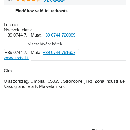
Eladóhoz való feliratkozás
Lorenzo
Nyelvek:
olasz
+39 0744 7...
Mutat
+39 0744 726089
Visszahívást kérek
+39 0744 7...
Mutat
+39 0744 761607
www.tevisrl.it
Сím
Olaszország, Umbria , 05039 , Stroncone (TR), Zona Industriale
Vascigliano, Via F. Malvetani snc.