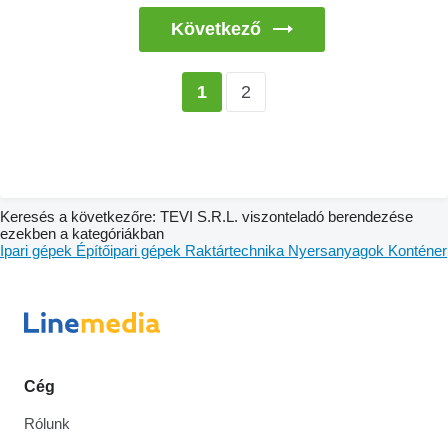
Következő
2
1
Keresés a következőre: TEVI S.R.L. viszonteladó berendezése
ezekben a kategóriákban
Ipari gépek
Építőipari gépek
Raktártechnika
Nyersanyagok
Konténer
Cég
Rólunk