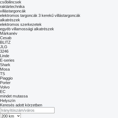
csőbilincsek
raktártechnika
villástargoncák
elektromos targoncák
3 kerekű villástargoncák
alkatrészek
elektromos szerkezetek
egyéb villamossági alkatrészek
Márkanév
Cesab
BLITZ
JLG
3246
Linde
E-series
Shark
Mosa
TS
Piaggio
Porter
Volvo
EC
mindet mutassa
Helyszín
Keresés adott körzetben