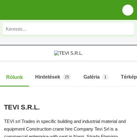
Hirdetések
Galéria
Térkép
Rólunk
25
1
TEVI S.R.L.
TEVI srl Trades in specific building and industrial material and
equipment Construction crane hire Company Tevi Srl is a
commercial enterprise with seat in Narni, Strada Flaminia