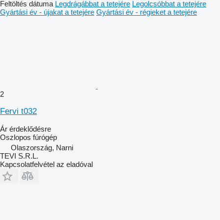
Feltöltés dátuma
Legdrágábbat a tetejére
Legolcsóbbat a tetejére
Gyártási év - újakat a tetejére
Gyártási év - régieket a tetejére
2
Fervi t032
Ár érdeklődésre
Oszlopos fúrógép
Olaszország, Narni
TEVI S.R.L.
Kapcsolatfelvétel az eladóval