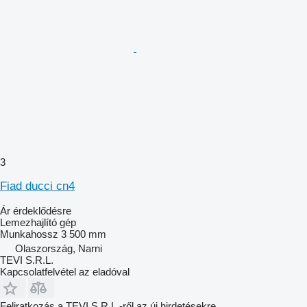
3
Fiad ducci cn4
Ár érdeklődésre
Lemezhajlító gép
Munkahossz
3 500 mm
Olaszország, Narni
TEVI S.R.L.
Kapcsolatfelvétel az eladóval
Feliratkozás a TEVI S.R.L.-ről az új hirdetésekre