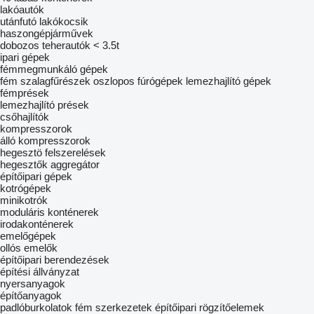
lakóautók
utánfutó lakókocsik
haszongépjárművek
dobozos teherautók < 3.5t
ipari gépek
fémmegmunkáló gépek
fém szalagfűrészek
oszlopos fúrógépek
lemezhajlító gépek
fémprések
lemezhajlító prések
csőhajlítók
kompresszorok
álló kompresszorok
hegesztö felszerelések
hegesztők aggregátor
építőipari gépek
kotrógépek
minikotrók
moduláris konténerek
irodakonténerek
emelőgépek
ollós emelők
építőipari berendezések
építési állványzat
nyersanyagok
építőanyagok
padlóburkolatok
fém szerkezetek
építőipari rögzítőelemek