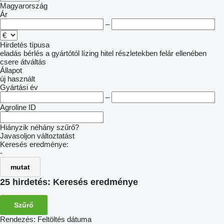
Magyarország
Ár
–
Hirdetés típusa
eladás
bérlés
a gyártótól
lízing
hitel
részletekben
felár ellenében
csere
átváltás
Állapot
új
használt
Gyártási év
–
Agroline ID
Hiányzik néhány szűrő?
Javasoljon változtatást
Keresés eredménye:
-
mutat
25 hirdetés:
Keresés eredménye
Szűrő
Rendezés
:
Feltöltés dátuma