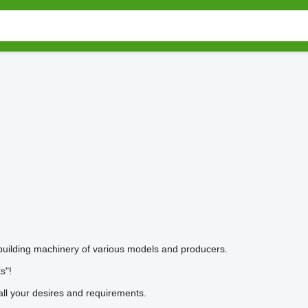
d building machinery of various models and producers.
s"!
ll your desires and requirements.