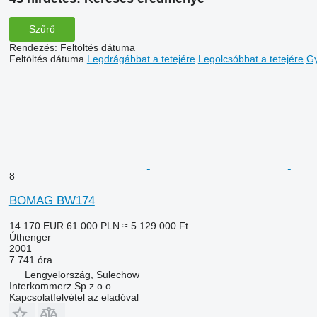
Szűrő
Rendezés
:
Feltöltés dátuma
Feltöltés dátuma
Legdrágábbat a tetejére
Legolcsóbbat a tetejére
Gy
8
BOMAG BW174
14 170 EUR
61 000 PLN
≈ 5 129 000 Ft
Úthenger
2001
7 741 óra
Lengyelország, Sulechow
Interkommerz Sp.z.o.o.
Kapcsolatfelvétel az eladóval