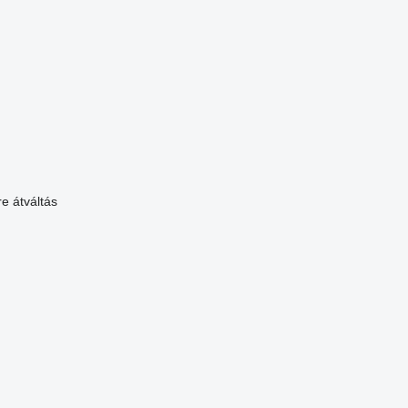
re
átváltás