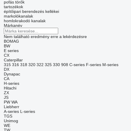
pofás törők
tartozékok
építőipari berendezés kellékei
markolókanalak
homlokrakodó kanalak
Márkanév
Nem található eredmény erre a lekérdezésre
BOMAG
BW
E series
CX
Caterpillar
315
316
318
320
322
325
330
908
C-series
F-series
M-series
DX
Dynapac
CA
H-series
Hitachi
ZX
JS
PW
WA
Liebherr
A-series
L-series
TGS
Unimog
WE
TW