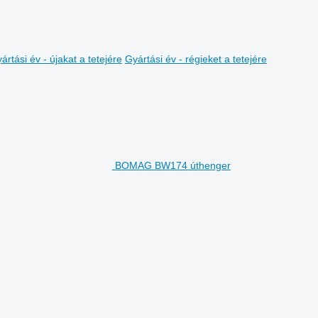
ártási év - újakat a tetejére
Gyártási év - régieket a tetejére
BOMAG BW174 úthenger