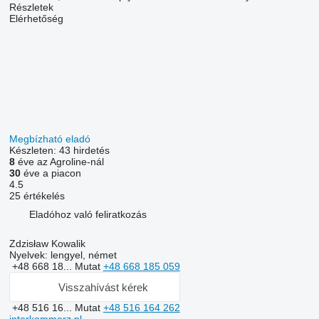
Részletek
Elérhetőség
Megbízható eladó
Készleten:
43 hirdetés
8
éve az Agroline-nál
30
éve a piacon
4.5
25 értékelés
Eladóhoz való feliratkozás
Zdzisław Kowalik
Nyelvek:
lengyel, német
+48 668 18...
Mutat
+48 668 185 059
Visszahívást kérek
+48 516 16...
Mutat
+48 516 164 262