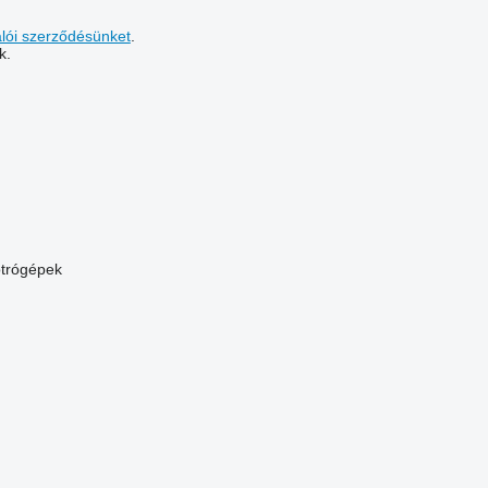
álói szerződésünket
.
k.
trógépek