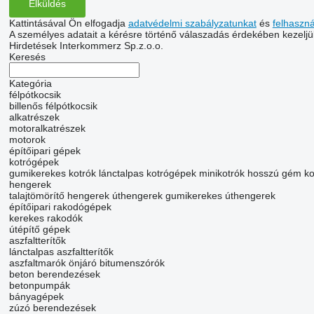
Kattintásával Ön elfogadja
adatvédelmi szabályzatunkat
és
felhaszn
A személyes adatait a kérésre történő válaszadás érdekében kezeljü
Hirdetések Interkommerz Sp.z.o.o.
Keresés
Kategória
félpótkocsik
billenős félpótkocsik
alkatrészek
motoralkatrészek
motorok
építőipari gépek
kotrógépek
gumikerekes kotrók
lánctalpas kotrógépek
minikotrók
hosszú gém ko
hengerek
talajtömörítő hengerek
úthengerek
gumikerekes úthengerek
építőipari rakodógépek
kerekes rakodók
útépítő gépek
aszfaltterítők
lánctalpas aszfaltterítők
aszfaltmarók
önjáró bitumenszórók
beton berendezések
betonpumpák
bányagépek
zúzó berendezések