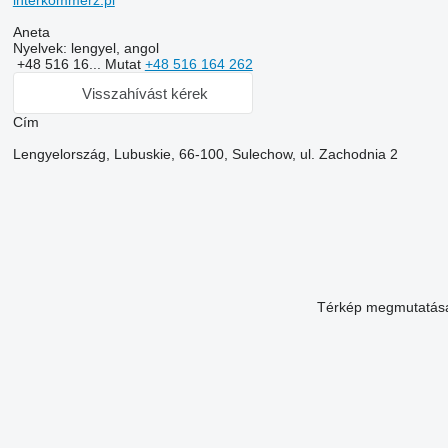
interkommerz.pl
Aneta
Nyelvek:
lengyel, angol
+48 516 16...
Mutat
+48 516 164 262
Visszahívást kérek
Сím
Lengyelország, Lubuskie, 66-100, Sulechow, ul. Zachodnia 2
Térkép megmutatás