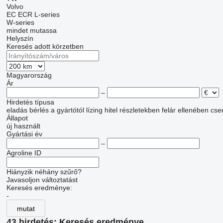
Volvo
EC
ECR
L-series
W-series
mindet mutassa
Helyszín
Keresés adott körzetben
Magyarország
Ár
–
Hirdetés típusa
eladás
bérlés
a gyártótól
lízing
hitel
részletekben
felár ellenében cse
Állapot
új
használt
Gyártási év
–
Agroline ID
Hiányzik néhány szűrő?
Javasoljon változtatást
Keresés eredménye:
-
mutat
43 hirdetés:
Keresés eredménye