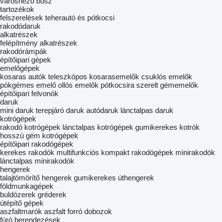
városnéző busz
tartozékok
felszerelések teherautó és pótkocsi
rakodódaruk
alkatrészek
felépítmény alkatrészek
rakodórámpák
építőipari gépek
emelőgépek
kosaras autók
teleszkópos kosarasemelők
csuklós emelők
pókgémes emelő
ollós emelők
pótkocsira szerelt gémemelők
építőipari felvonók
daruk
mini daruk
terepjáró daruk
autódaruk
lánctalpas daruk
kotrógépek
rakodó kotrógépek
lánctalpas kotrógépek
gumikerekes kotrók
hosszú gém kotrógépek
építőipari rakodógépek
kerekes rakodók
multifunkciós kompakt rakodógépek
minirakodók
lánctalpas minirakodók
hengerek
talajtömörítő hengerek
gumikerekes úthengerek
földmunkagépek
buldózerek
gréderek
útépítő gépek
aszfaltmarók
aszfalt forró dobozok
fúró berendezések