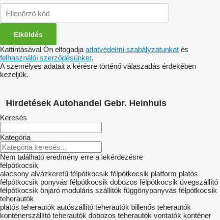
Kattintásával Ön elfogadja
adatvédelmi szabályzatunkat
és
felhasználói szerződésünket
.
A személyes adatait a kérésre történő válaszadás érdekében
kezeljük.
Hirdetések Autohandel Gebr. Heinhuis
Keresés
Kategória
Nem található eredmény erre a lekérdezésre
félpótkocsik
alacsony alvázkeretű félpótkocsik
félpótkocsik platform
platós
félpótkocsik
ponyvás félpótkocsik
dobozos félpótkocsik
üvegszállító
félpótkocsik
önjáró moduláris szállítók
függönyponyvás félpótkocsik
teherautók
platós teherautók
autószállító teherautók
billenős teherautók
konténerszállító teherautók
dobozos teherautók
vontatók
konténer