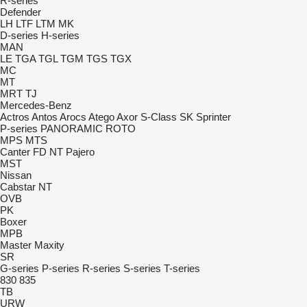
R-series
Defender
LH
LTF
LTM
MK
D-series
H-series
MAN
LE
TGA
TGL
TGM
TGS
TGX
MC
MT
MRT
TJ
Mercedes-Benz
Actros
Antos
Arocs
Atego
Axor
S-Class
SK
Sprinter
P-series
PANORAMIC
ROTO
MPS
MTS
Canter
FD
NT
Pajero
MST
Nissan
Cabstar
NT
OVB
PK
Boxer
MPB
Master
Maxity
SR
G-series
P-series
R-series
S-series
T-series
830
835
TB
URW