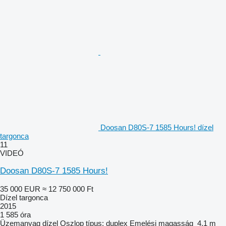
Doosan D80S-7 1585 Hours! dízel
targonca
11
VIDEÓ
Doosan D80S-7 1585 Hours!
35 000 EUR
≈ 12 750 000 Ft
Dízel targonca
2015
1 585 óra
Üzemanyag
dízel
Oszlop típus:
duplex
Emelési magasság
4,1 m