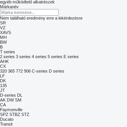
egyéb működtető alkatrészek
Márkanév
Nem található eredmény erre a lekérdezésre
SR
VZ
XAVS
MH
BW
B
T series
2 series
3 series
4 series
5 series
E series
AHK
CX
320
365
772
906
C-series
D series
LF
DK
135
JT
D-series
DL
AK
DW
SM
CA
Faymonville
SPZ
STBZ
STZ
Ducato
Transit