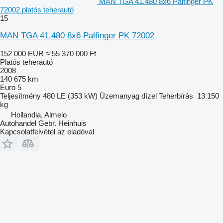
MAN TGA 41.480 8x6 Palfinger PK
72002 platós teherautó
15
MAN TGA 41.480 8x6 Palfinger PK 72002
152 000 EUR
≈ 55 370 000 Ft
Platós teherautó
2008
140 675 km
Euro 5
Teljesítmény
480 LE (353 kW)
Üzemanyag
dízel
Teherbírás
13 150
kg
Hollandia, Almelo
Autohandel Gebr. Heinhuis
Kapcsolatfelvétel az eladóval