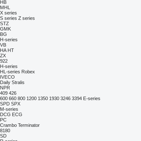
HB
MHL
X series
S series
Z series
STZ
GMK
BG
H-series
VB
HA
HT
ZX
922
H-series
HL-series
Robex
IVECO
Daily
Stralis
NPR
409
426
600
660
800
1200
1350
1930
3246
3394
E-series
SPD
SPX
M-series
DCG
ECG
PC
Crambo
Terminator
8180
SD