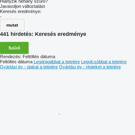
Hiányzik néhány szűrő?
Javasoljon változtatást
Keresés eredménye:
-
mutat
441 hirdetés:
Keresés eredménye
Szűrő
Rendezés
:
Feltöltés dátuma
Feltöltés dátuma
Legdrágábbat a tetejére
Legolcsóbbat a tetejére
Gyártási év - újakat a tetejére
Gyártási év - régieket a tetejére