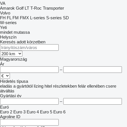
VA
Amarok
Golf
LT
T-Roc
Transporter
Volvo
FH
FL
FM
FMX
L-series
S-series
SD
W-series
Yeti
mindet mutassa
Helyszín
Keresés adott körzetben
Magyarország
Ár
–
Hirdetés típusa
eladás
a gyártótól
lízing
hitel
részletekben
felár ellenében csere
átváltás
Gyártási év
–
Euró
Euro 2
Euro 3
Euro 4
Euro 5
Euro 6
Agroline ID