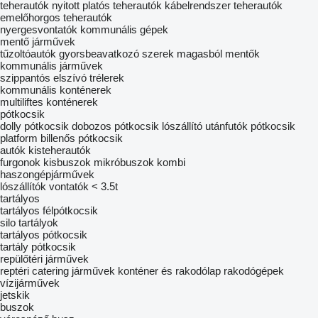
teherautók
nyitott platós teherautók
kábelrendszer teherautók
emelőhorgos teherautók
nyergesvontatók
kommunális gépek
mentő járművek
tűzoltóautók
gyorsbeavatkozó szerek
magasból mentők
kommunális járművek
szippantós
elszívó trélerek
kommunális konténerek
multiliftes konténerek
pótkocsik
dolly pótkocsik
dobozos pótkocsik
lószállító utánfutók
pótkocsik
platform
billenős pótkocsik
autók
kisteherautók
furgonok
kisbuszok
mikróbuszok kombi
haszongépjárművek
lószállítók
vontatók < 3.5t
tartályos
tartályos félpótkocsik
silo tartályok
tartályos pótkocsik
tartály pótkocsik
repülőtéri járművek
reptéri catering járművek
konténer és rakodólap rakodógépek
vízijárművek
jetskik
buszok