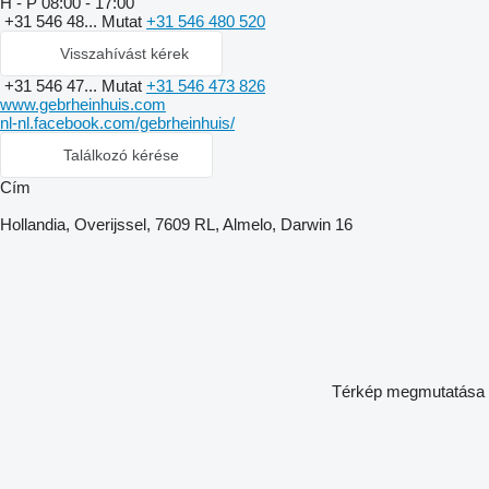
H - P
08:00 - 17:00
+31 546 48...
Mutat
+31 546 480 520
Visszahívást kérek
+31 546 47...
Mutat
+31 546 473 826
www.gebrheinhuis.com
nl-nl.facebook.com/gebrheinhuis/
Találkozó kérése
Сím
Hollandia, Overijssel, 7609 RL, Almelo, Darwin 16
Térkép megmutatása