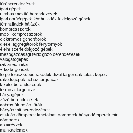
fúróberendezések
ipari gépek
újrahasznosító berendezések
ipari aprítógépek
fémhulladék feldolgozó gépek
fémhulladék bálázók
kompresszorok
mobil kompresszorok
elektromos generátorok
diesel aggregátorok
fénytornyok
élelmiszerfeldolgozó gépek
mezőgazdasági feldolgozó berendezések
válogatógépek
raktártechnika
villástargoncák
forgó teleszkópos rakodók
dízel targoncák
teleszkópos
rakodógépek
nehéz targoncák
kikötői berendezések
terminál targoncak
bányagépek
zúzó berendezések
dobrosták
pofás törők
bányászati berendezések
csuklós dömperek
lánctalpas dömperek
bányadömperek
mini
dömperek
alkatrészek
munkaelemek