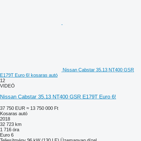
Nissan Cabstar 35.13 NT400 GSR
E179T Euro 6! kosaras autó
12
VIDEÓ
Nissan Cabstar 35.13 NT400 GSR E179T Euro 6!
37 750 EUR
≈ 13 750 000 Ft
Kosaras autó
2018
32 723 km
1 716 óra
Euro 6
Teljesítmény
96 kW (130 LE)
Üzemanyag
dízel