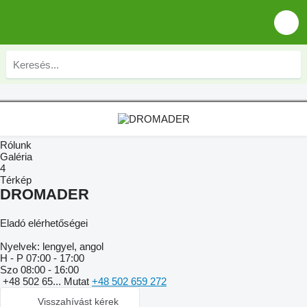
Rólunk
Galéria
4
Térkép
DROMADER
Eladó elérhetőségei
Nyelvek:
lengyel, angol
H - P
07:00 - 17:00
Szo
08:00 - 16:00
+48 502 65...
Mutat
+48 502 659 272
Visszahívást kérek