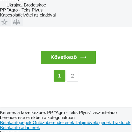
Ukrajna, Brodetskoe
PP "Agro - Teks Plyus"
Kapcsolatfelvétel az eladóval
Következő
2
1
Keresés a következőre: PP "Agro - Teks Plyus" viszonteladó
berendezése ezekben a kategóriákban
Betakarítógépek
Öntözőberendezések
Talajművelő gépek
Traktorok
Betakarító adapterek