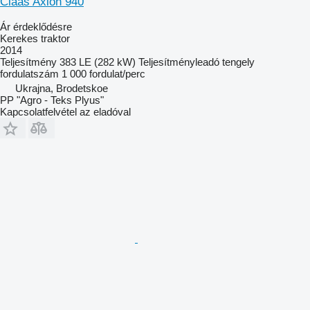
Claas Axion 940
Ár érdeklődésre
Kerekes traktor
2014
Teljesítmény
383 LE (282 kW)
Teljesítményleadó tengely
fordulatszám
1 000 fordulat/perc
Ukrajna, Brodetskoe
PP "Agro - Teks Plyus"
Kapcsolatfelvétel az eladóval