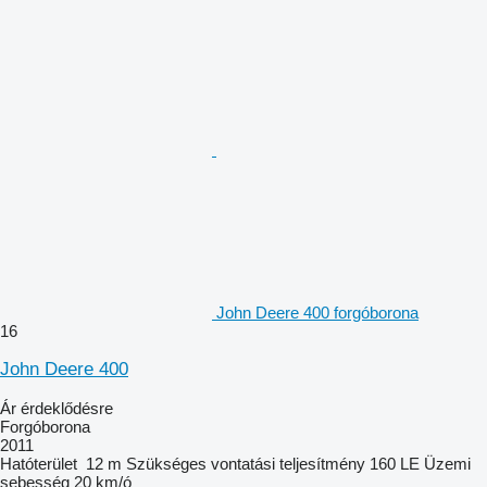
John Deere 400 forgóborona
16
John Deere 400
Ár érdeklődésre
Forgóborona
2011
Hatóterület
12 m
Szükséges vontatási teljesítmény
160 LE
Üzemi
sebesség
20 km/ó