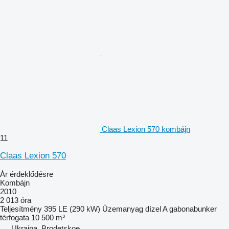
Claas Lexion 570 kombájn
11
Claas Lexion 570
Ár érdeklődésre
Kombájn
2010
2 013 óra
Teljesítmény
395 LE (290 kW)
Üzemanyag
dízel
A gabonabunker
térfogata
10 500 m³
Ukrajna, Brodetskoe