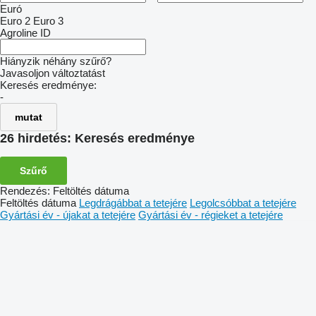
Euró
Euro 2
Euro 3
Agroline ID
Hiányzik néhány szűrő?
Javasoljon változtatást
Keresés eredménye:
-
mutat
26 hirdetés:
Keresés eredménye
Szűrő
Rendezés
:
Feltöltés dátuma
Feltöltés dátuma
Legdrágábbat a tetejére
Legolcsóbbat a tetejére
Gyártási év - újakat a tetejére
Gyártási év - régieket a tetejére