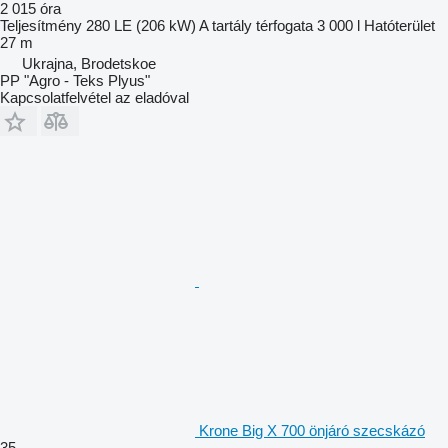
2 015 óra
Teljesítmény
280 LE (206 kW)
A tartály térfogata
3 000 l
Hatóterület
27 m
Ukrajna, Brodetskoe
PP "Agro - Teks Plyus"
Kapcsolatfelvétel az eladóval
Krone Big X 700 önjáró szecskázó
35