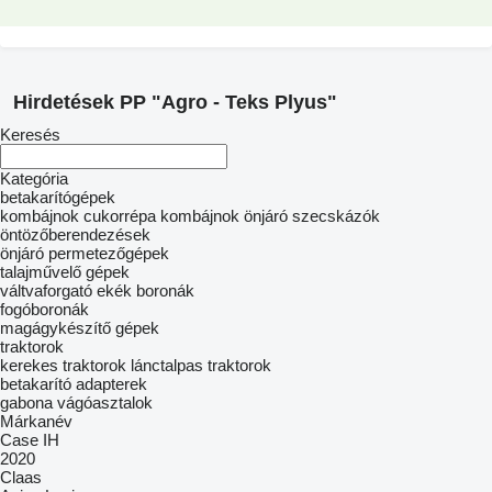
Hirdetések PP "Agro - Teks Plyus"
Keresés
Kategória
betakarítógépek
kombájnok
cukorrépa kombájnok
önjáró szecskázók
öntözőberendezések
önjáró permetezőgépek
talajművelő gépek
váltvaforgató ekék
boronák
fogóboronák
magágykészítő gépek
traktorok
kerekes traktorok
lánctalpas traktorok
betakarító adapterek
gabona vágóasztalok
Márkanév
Case IH
2020
Claas