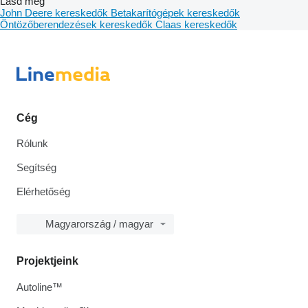
Lásd még
John Deere kereskedők
Betakarítógépek kereskedők
Öntözőberendezések kereskedők
Claas kereskedők
Cég
Rólunk
Segítség
Elérhetőség
Magyarország / magyar
Projektjeink
Autoline™