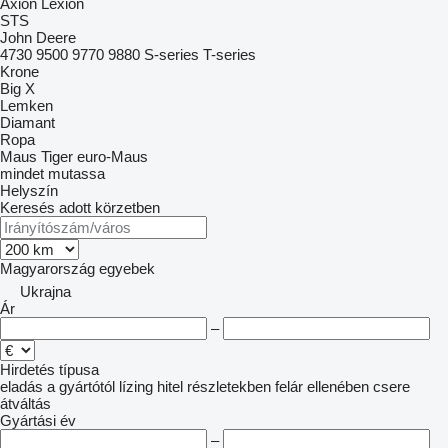
Axion
Lexion
STS
John Deere
4730
9500
9770
9880
S-series
T-series
Krone
Big X
Lemken
Diamant
Ropa
Maus
Tiger
euro-Maus
mindet mutassa
Helyszín
Keresés adott körzetben
Magyarország
egyebek
Ukrajna
Ár
–
Hirdetés típusa
eladás
a gyártótól
lízing
hitel
részletekben
felár ellenében csere
átváltás
Gyártási év
–