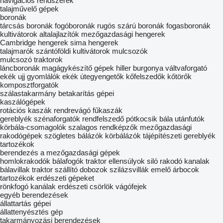
navigációs rendszerek
talajművelő gépek
boronák
tárcsás boronák
fogóboronák
rugós szárú boronák
fogasboronák
kultivátorok
altalajlazítók
mezőgazdasági hengerek
Cambridge hengerek
sima hengerek
talajmarók
szántóföldi kultivátorok
mulcsozók
mulcsozó traktorok
láncboronák
magágykészítő gépek
hiller burgonya
váltvaforgató
ekék
ujj gyomlálók
ekék
útegyengetők
kőfelszedők
kőtörők
komposztforgatók
szálastakarmány betakarítás gépei
kaszálógépek
rotációs kaszák
rendrevágó fűkaszák
gereblyék
szénaforgatók
rendfelszedő pótkocsik
bála utánfutók
körbála-csomagolók
szalagos rendképzők
mezőgazdasági
rakodógépek
szögletes bálázók
körbálázók
tájépítészeti gereblyék
tartozékok
berendezés a mezőgazdasági gépek
homlokrakodók
bálafogók
traktor ellensúlyok
siló rakodó kanalak
bálavillak
traktor szállító dobozok
szilázsvillák
emelő árbocok
tartozékok erdészeti gépeket
rönkfogó kanálak
erdészeti csörlök
vágófejek
egyéb berendezések
állattartás gépei
állattenyésztés gép
takarmányozási berendezések