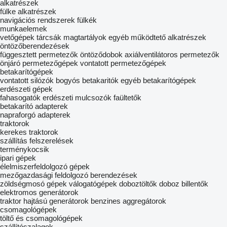
alkatrészek
fülke alkatrészek
navigációs rendszerek
fülkék
munkaelemek
vetőgépek
tárcsák
magtartályok
egyéb működtető alkatrészek
öntözőberendezések
függesztett permetezők
öntöződobok
axiálventilátoros permetezők
önjáró permetezőgépek
vontatott permetezőgépek
betakarítógépek
vontatott silózók
bogyós betakaritók
egyéb betakarítógépek
erdészeti gépek
fahasogatók
erdészeti mulcsozók
faültetők
betakarító adapterek
napraforgó adapterek
traktorok
kerekes traktorok
szállítás felszerelések
terménykocsik
ipari gépek
élelmiszerfeldolgozó gépek
mezőgazdasági feldolgozó berendezések
zöldségmosó gépek
válogatógépek
doboztöltők
doboz billentők
elektromos generátorok
traktor hajtású generátorok
benzines aggregátorok
csomagológépek
töltő és csomagológépek
szállítószalagok