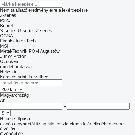
Nem található eredmény erre a lekérdezésre
Z-series
P329
Bomet
S-series
U-series
Z-series
CGSA
Fimaks
Inter-Tech
MSI
Metal-Technik
POM Augustów
Junior
Proton
Özdöken
mindet mutassa
Helyszín
Keresés adott körzetben
Magyarország
Ár
–
Hirdetés típusa
eladás
a gyártótól
lízing
hitel
részletekben
felár ellenében csere
átváltás
Gyártási év