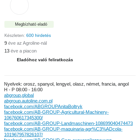
Megbízható eladó
Készleten:
600 hirdetés
9
éve az Agroline-nál
13
éve a piacon
Eladóhoz való feliratkozás
Nyelvek:
orosz, spanyol, lengyel, olasz, német, francia, angol
H - P
08:00 - 16:00
abgroup.global
abgroup.autoline.com.pl
facebook.com/ABGROUPAnitaBoltryk
facebook.com/AB-GROUP-Agricultural-Machinery-
106760617345300/
facebook.com/AB-GROUP-Landmaschinen-108699040474473
facebook.com/AB-GROUP-maquinaria-agr%C3%ADcola-
101967957826107/