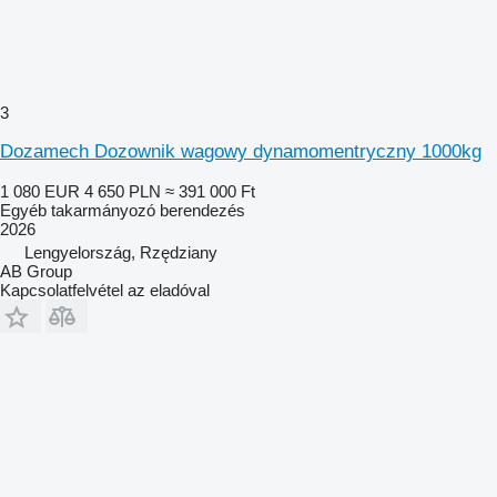
3
Dozamech Dozownik wagowy dynamomentryczny 1000kg
1 080 EUR
4 650 PLN
≈ 391 000 Ft
Egyéb takarmányozó berendezés
2026
Lengyelország, Rzędziany
AB Group
Kapcsolatfelvétel az eladóval