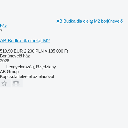
AB Budka dla cieląt M2 borjúnevelő
ház
7
AB Budka dla cieląt M2
510,90 EUR
2 200 PLN
≈ 185 000 Ft
Borjúnevelő ház
2026
Lengyelország, Rzędziany
AB Group
Kapcsolatfelvétel az eladóval