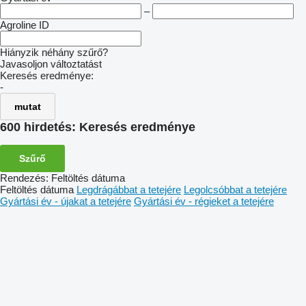
–
Agroline ID
Hiányzik néhány szűrő?
Javasoljon változtatást
Keresés eredménye:
-
mutat
600 hirdetés:
Keresés eredménye
Szűrő
Rendezés
:
Feltöltés dátuma
Feltöltés dátuma
Legdrágábbat a tetejére
Legolcsóbbat a tetejére
Gyártási év - újakat a tetejére
Gyártási év - régieket a tetejére