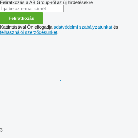
Feliratkozás a AB Group-ről az új hirdetésekre
Feliratkozás
Kattintásával Ön elfogadja
adatvédelmi szabályzatunkat
és
felhasználói szerződésünket
.
3