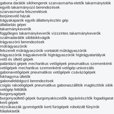
gabona darálók
silóhengerek
szarvasmarha-etetők
takarmánytolók
egyéb takarmányozó berendezések
szarvasmarha felszerelések
borjúnevelő házak
trágyakaparók
egyéb állattenyésztés gép
állattartás gépei
takarmánykeverők
függőleges takarmánykeverők
vízszintes takarmánykeverők
szalmadarálók
silóblokkvágók
trágyaszóró berendezések
műtrágyaszórók
felszerelt műtrágyaszórók
vontatott műtrágyaszórók
trágyaszórók
trágyakeverők
hígtrágyaszórók
hígtrágyatartályok
vető és ültető gépek
palántázó gépek
mechanikus vetőgépek
pneumatikus szemenkénti
vetőgépek
mechanikus szemenkénti vetőgép
univerzális
gabonavetőgépek
pneumatikos vetőgépek
csávázógépek
fokhagyma ültetők
gabonafeldolgozó berendezések
csigás rakodógépek
pneumatikus gabonaszállítók
magtisztítók
silók
vetőgép feltöltők
burgonyagépek
burgonyaültető gépek
burgonyakiszedők
ágyáskészítők
fogadógarat
kerti gépek
rézsűkaszák
gyomégetők
kerti fúrógépek
robotizált fűnyírók
fóliafektetők