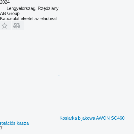
2024
Lengyelország, Rzędziany
AB Group
Kapcsolatfelvétel az eladóval
Kosiarka bijakowa AWON SC460
rotációs kasza
7