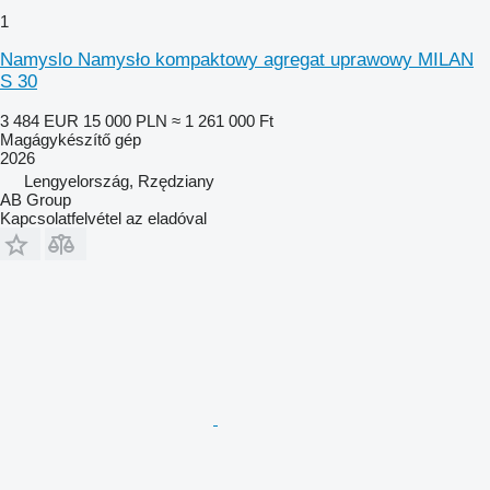
1
Namyslo Namysło kompaktowy agregat uprawowy MILAN
S 30
3 484 EUR
15 000 PLN
≈ 1 261 000 Ft
Magágykészítő gép
2026
Lengyelország, Rzędziany
AB Group
Kapcsolatfelvétel az eladóval