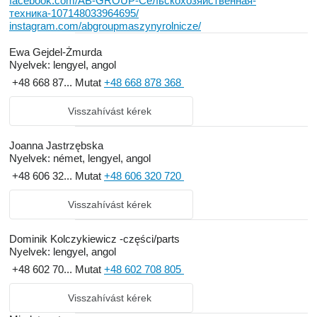
facebook.com/AB-GROUP-Сельскохозяйственная-
техника-107148033964695/
instagram.com/abgroupmaszynyrolnicze/
Ewa Gejdel-Żmurda
Nyelvek:
lengyel, angol
+48 668 87...
Mutat
+48 668 878 368
Visszahívást kérek
Joanna Jastrzębska
Nyelvek:
német, lengyel, angol
+48 606 32...
Mutat
+48 606 320 720
Visszahívást kérek
Dominik Kolczykiewicz -części/parts
Nyelvek:
lengyel, angol
+48 602 70...
Mutat
+48 602 708 805
Visszahívást kérek