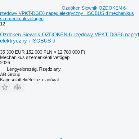
Özdöken Siewnik OZDOKEN 6-
rzędowy VPKT-DGE6 napęd elektryczny i ISOBUS d mechanikus
szemenkénti vetőgép
12
Özdöken Siewnik OZDOKEN 6-rzędowy VPKT-DGE6 napęd
elektryczny i ISOBUS d
35 300 EUR
152 000 PLN
≈ 12 780 000 Ft
Mechanikus szemenkénti vetőgép
2026
Lengyelország, Rzędziany
AB Group
Kapcsolatfelvétel az eladóval