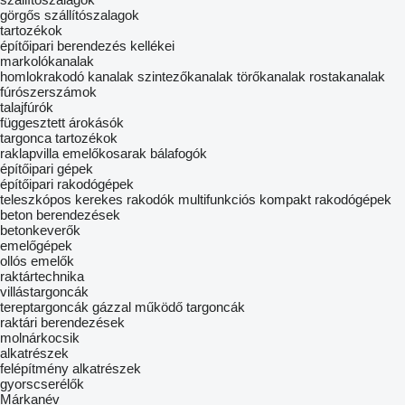
görgős szállítószalagok
tartozékok
építőipari berendezés kellékei
markolókanalak
homlokrakodó kanalak
szintezőkanalak
törőkanalak
rostakanalak
fúrószerszámok
talajfúrók
függesztett árokásók
targonca tartozékok
raklapvilla
emelőkosarak
bálafogók
építőipari gépek
építőipari rakodógépek
teleszkópos kerekes rakodók
multifunkciós kompakt rakodógépek
beton berendezések
betonkeverők
emelőgépek
ollós emelők
raktártechnika
villástargoncák
tereptargoncák
gázzal működő targoncák
raktári berendezések
molnárkocsik
alkatrészek
felépítmény alkatrészek
gyorscserélők
Márkanév