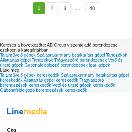
2
3
…
40
1
Keresés a következőre: AB Group viszonteladó berendezése
ezekben a kategóriákban
Talajművelő gépek
Szálastakarmány betakarítás gépei
Tartozékok
Állattartás gépei
Tartozékok
Trágyaszóró berendezések
Vető és
ültető gépek
Gabonafeldolgozó berendezések
Ipari gépek
Lásd még
Talajművelő gépek kereskedők
Szálastakarmány betakarítás gépei
kereskedők
Állattartás gépei kereskedők
Trágyaszóró
berendezések kereskedők
Vető és ültető gépek kereskedők
Gabonafeldolgozó berendezések kereskedők
Cég