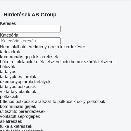
Hirdetések AB Group
Keresés
Kategória
Nem található eredmény erre a lekérdezésre
tartozékok
kommunális gép felszerelések
hókotró tolólapok
kefék
felszerelhető homokszórók
felszerelt
hófúvók
tartályos
tartályok és tárolók
üzemanyagtároló tartályok
tartályos pótkocsik
víztartály utánfutók
pótkocsik
billenős pótkocsik
állatszállító pótkocsik
dolly pótkocsik
kommunális gépek
út tisztító berendezések
vontatott seprőgépek
alkatrészek
fülke alkatrészek