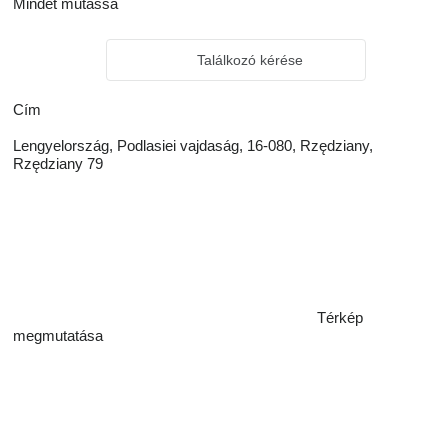
Mindet mutassa
Találkozó kérése
Сím
Lengyelország, Podlasiei vajdaság, 16-080, Rzędziany,
Rzędziany 79
Térkép
megmutatása