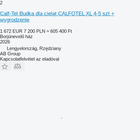
2
Calf-Tel Budka dla cieląt CALFOTEL XL 4-5 szt +
wygrodzenie
1 672 EUR
7 200 PLN
≈ 605 400 Ft
Borjúnevelő ház
2026
Lengyelország, Rzędziany
AB Group
Kapcsolatfelvétel az eladóval