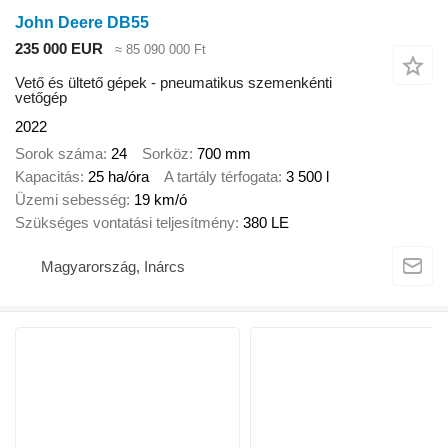
John Deere DB55
235 000 EUR
≈ 85 090 000 Ft
Vető és ültető gépek - pneumatikus szemenkénti
vetőgép
2022
Sorok száma
24
Sorköz
700 mm
Kapacitás
25 ha/óra
A tartály térfogata
3 500 l
Üzemi sebesség
19 km/ó
Szükséges vontatási teljesítmény
380 LE
Magyarország, Inárcs