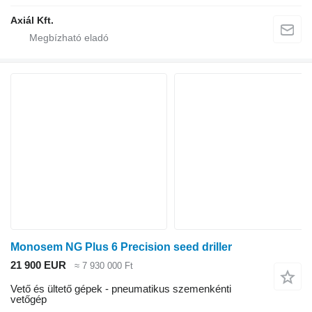
Axiál Kft.
Monosem NG Plus 6 Precision seed driller
21 900 EUR
≈ 7 930 000 Ft
Vető és ültető gépek - pneumatikus szemenkénti
vetőgép