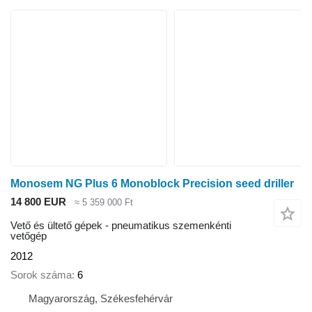
Monosem NG Plus 6 Monoblock Precision seed driller
14 800 EUR
≈ 5 359 000 Ft
Vető és ültető gépek - pneumatikus szemenkénti
vetőgép
2012
Sorok száma
6
Magyarország, Székesfehérvár