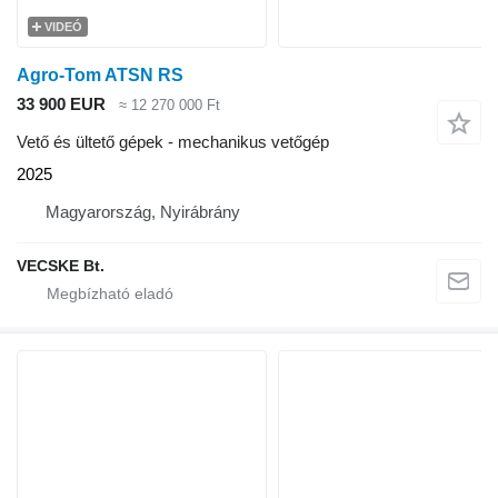
VIDEÓ
Agro-Tom ATSN RS
33 900 EUR
≈ 12 270 000 Ft
Vető és ültető gépek - mechanikus vetőgép
2025
Magyarország, Nyirábrány
VECSKE Bt.