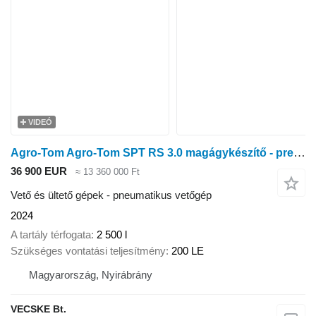
VIDEÓ
Agro-Tom Agro-Tom SPT RS 3.0 magágykészítő - precíziós pneumatikus vetőgé
36 900 EUR
≈ 13 360 000 Ft
Vető és ültető gépek - pneumatikus vetőgép
2024
A tartály térfogata
2 500 l
Szükséges vontatási teljesítmény
200 LE
Magyarország, Nyirábrány
VECSKE Bt.