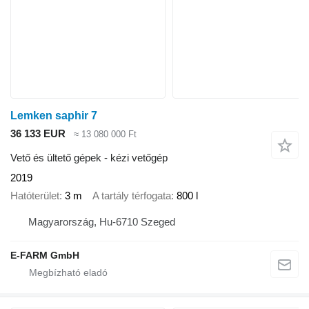
Lemken saphir 7
36 133 EUR
≈ 13 080 000 Ft
Vető és ültető gépek - kézi vetőgép
2019
Hatóterület
3 m
A tartály térfogata
800 l
Magyarország, Hu-6710 Szeged
E-FARM GmbH