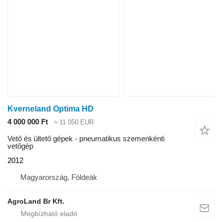
Kverneland Optima HD
4 000 000 Ft
≈ 11 050 EUR
Vető és ültető gépek - pneumatikus szemenkénti
vetőgép
2012
Magyarország, Földeák
AgroLand Br Kft.