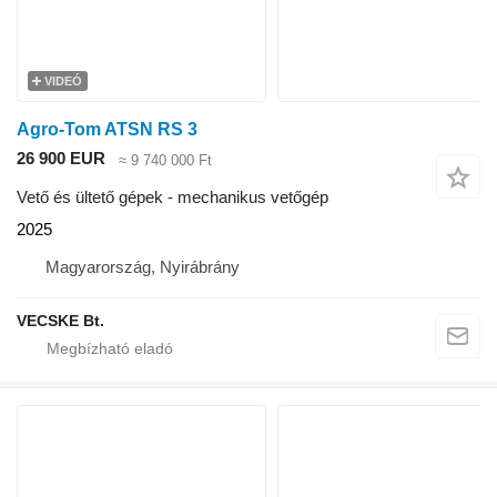
VIDEÓ
Agro-Tom ATSN RS 3
26 900 EUR
≈ 9 740 000 Ft
Vető és ültető gépek - mechanikus vetőgép
2025
Magyarország, Nyirábrány
VECSKE Bt.