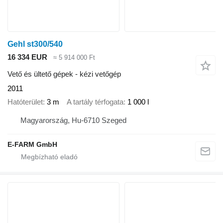
Gehl st300/540
16 334 EUR
≈ 5 914 000 Ft
Vető és ültető gépek - kézi vetőgép
2011
Hatóterület
3 m
A tartály térfogata
1 000 l
Magyarország, Hu-6710 Szeged
E-FARM GmbH