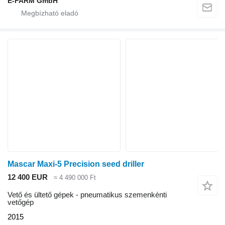
E-FARM GmbH
Mascar Maxi-5 Precision seed driller
12 400 EUR
≈ 4 490 000 Ft
Vető és ültető gépek - pneumatikus szemenkénti
vetőgép
2015