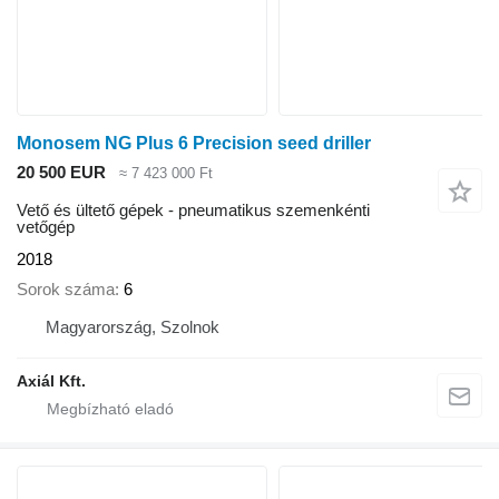
Monosem NG Plus 6 Precision seed driller
20 500 EUR
≈ 7 423 000 Ft
Vető és ültető gépek - pneumatikus szemenkénti
vetőgép
2018
Sorok száma
6
Magyarország, Szolnok
Axiál Kft.