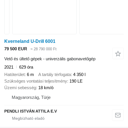
Kverneland U-Drill 6001
79 500 EUR
≈ 28 790 000 Ft
Vető és ültető gépek - univerzális gabonavetőgép
2021
629 óra
Hatóterület
6 m
A tartály térfogata
4 350 l
Szükséges vontatási teljesítmény
190 LE
Üzemi sebesség
18 km/ó
Magyarország, Türje
PENDLI ISTVÁN ATTILA E.V