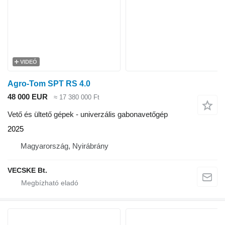
VIDEÓ
Agro-Tom SPT RS 4.0
48 000 EUR
≈ 17 380 000 Ft
Vető és ültető gépek - univerzális gabonavetőgép
2025
Magyarország, Nyirábrány
VECSKE Bt.