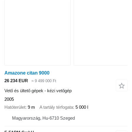
Amazone citan 9000
26 234 EUR
≈ 9 499 000 Ft
Vető és ültető gépek - kézi vetőgép
2005
Hatóterület
9 m
A tartály térfogata
5 000 l
Magyarország, Hu-6710 Szeged