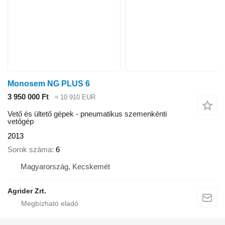
Monosem NG PLUS 6
3 950 000 Ft
≈ 10 910 EUR
Vető és ültető gépek - pneumatikus szemenkénti
vetőgép
2013
Sorok száma
6
Magyarország, Kecskemét
Agrider Zrt.