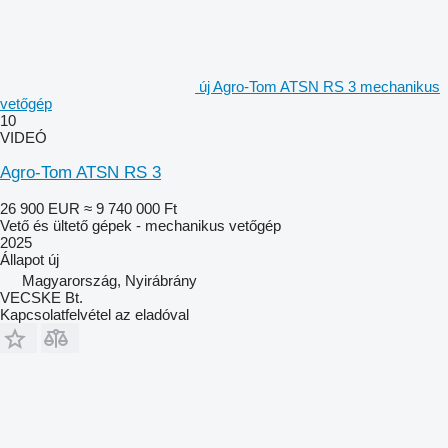
új Agro-Tom ATSN RS 3 mechanikus
vetőgép
10
VIDEÓ
Agro-Tom ATSN RS 3
26 900 EUR
≈ 9 740 000 Ft
Vető és ültető gépek - mechanikus vetőgép
2025
Állapot
új
Magyarország, Nyirábrány
VECSKE Bt.
Kapcsolatfelvétel az eladóval