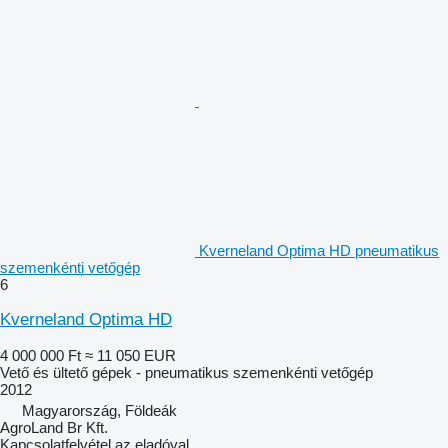
Kverneland Optima HD pneumatikus
szemenkénti vetőgép
6
Kverneland Optima HD
4 000 000 Ft
≈ 11 050 EUR
Vető és ültető gépek - pneumatikus szemenkénti vetőgép
2012
Magyarország, Földeák
AgroLand Br Kft.
Kapcsolatfelvétel az eladóval