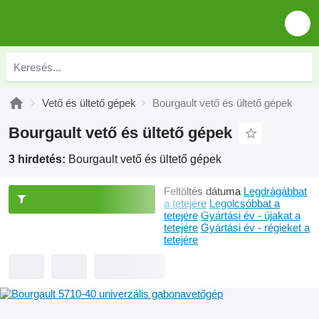
Vető és ültető gépek
Bourgault vető és ültető gépek
Bourgault vető és ültető gépek
3 hirdetés:
Bourgault vető és ültető gépek
Feltöltés dátuma
Legdrágábbat
a tetejére
Legolcsóbbat a
tetejére
Gyártási év - újakat a
tetejére
Gyártási év - régieket a
tetejére