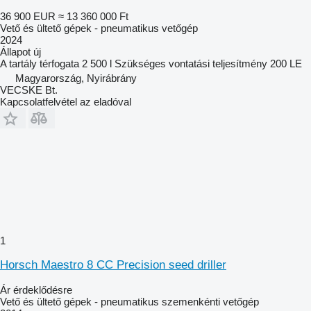
36 900 EUR
≈ 13 360 000 Ft
Vető és ültető gépek - pneumatikus vetőgép
2024
Állapot
új
A tartály térfogata
2 500 l
Szükséges vontatási teljesítmény
200 LE
Magyarország, Nyirábrány
VECSKE Bt.
Kapcsolatfelvétel az eladóval
1
Horsch Maestro 8 CC Precision seed driller
Ár érdeklődésre
Vető és ültető gépek - pneumatikus szemenkénti vetőgép