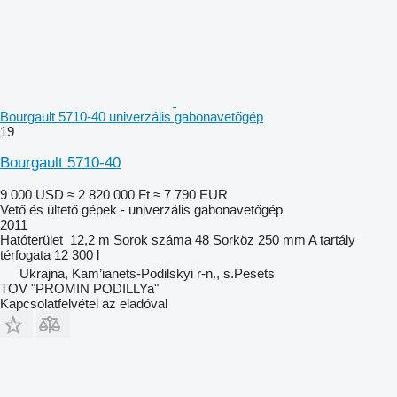
Bourgault 5710-40 univerzális gabonavetőgép
19
Bourgault 5710-40
9 000 USD
≈ 2 820 000 Ft
≈ 7 790 EUR
Vető és ültető gépek - univerzális gabonavetőgép
2011
Hatóterület
12,2 m
Sorok száma
48
Sorköz
250 mm
A tartály
térfogata
12 300 l
Ukrajna, Kam’ianets-Podilskyi r-n., s.Pesets
TOV "PROMIN PODILLYa"
Kapcsolatfelvétel az eladóval