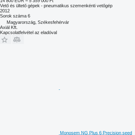
14 800 EUR
≈ 5 359 000 Ft
Vető és ültető gépek - pneumatikus szemenkénti vetőgép
2012
Sorok száma
6
Magyarország, Székesfehérvár
Axiál Kft.
Kapcsolatfelvétel az eladóval
Monosem NG Plus 6 Precision seed