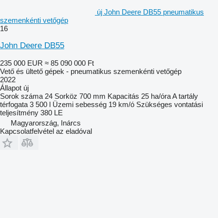
új John Deere DB55 pneumatikus
szemenkénti vetőgép
16
John Deere DB55
235 000 EUR
≈ 85 090 000 Ft
Vető és ültető gépek - pneumatikus szemenkénti vetőgép
2022
Állapot
új
Sorok száma
24
Sorköz
700 mm
Kapacitás
25 ha/óra
A tartály
térfogata
3 500 l
Üzemi sebesség
19 km/ó
Szükséges vontatási
teljesítmény
380 LE
Magyarország, Inárcs
Kapcsolatfelvétel az eladóval