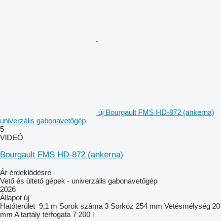
új Bourgault FMS HD-872 (ankerna)
univerzális gabonavetőgép
5
VIDEÓ
Bourgault FMS HD-872 (ankerna)
Ár érdeklődésre
Vető és ültető gépek - univerzális gabonavetőgép
2026
Állapot
új
Hatóterület
9,1 m
Sorok száma
3
Sorköz
254 mm
Vetésmélység
20
mm
A tartály térfogata
7 200 l