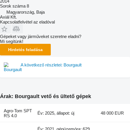
2014
Sorok száma
8
Magyarország, Baja
Axiál Kft.
Kapcsolatfelvétel az eladóval
Gépeket vagy járműveket szeretne eladni?
Mi segítünk!
Hirdetés feladása
A következő részletei: Bourgault
Árak: Bourgault vető és ültető gépek
Agro-Tom SPT
Év: 2025, állapot: új
48 000 EUR
RS 4.0
Év: 2021, gépüzemóra: 629