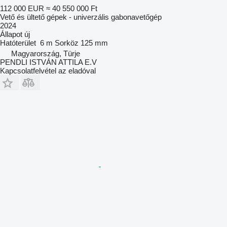
112 000 EUR
≈ 40 550 000 Ft
Vető és ültető gépek - univerzális gabonavetőgép
2024
Állapot
új
Hatóterület
6 m
Sorköz
125 mm
Magyarország, Türje
PENDLI ISTVÁN ATTILA E.V
Kapcsolatfelvétel az eladóval