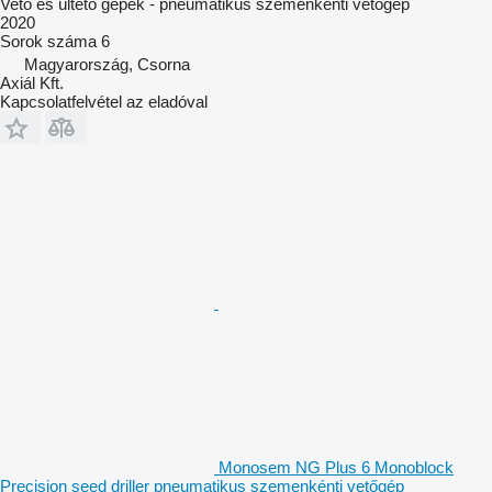
Vető és ültető gépek - pneumatikus szemenkénti vetőgép
2020
Sorok száma
6
Magyarország, Csorna
Axiál Kft.
Kapcsolatfelvétel az eladóval
Monosem NG Plus 6 Monoblock
Precision seed driller pneumatikus szemenkénti vetőgép