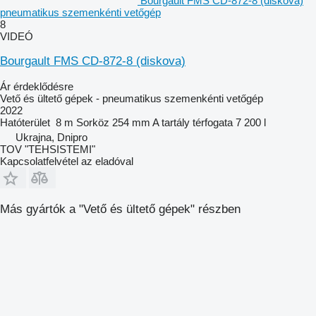
Bourgault FMS CD-872-8 (diskova)
pneumatikus szemenkénti vetőgép
8
VIDEÓ
Bourgault FMS CD-872-8 (diskova)
Ár érdeklődésre
Vető és ültető gépek - pneumatikus szemenkénti vetőgép
2022
Hatóterület
8 m
Sorköz
254 mm
A tartály térfogata
7 200 l
Ukrajna, Dnipro
TOV "TEHSISTEMI"
Kapcsolatfelvétel az eladóval
Más gyártók a "Vető és ültető gépek" részben