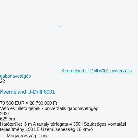
Kverneland U-Drill 6001 univerzális
gabonavetőgép
22
Kverneland U-Drill 6001
79 500 EUR
≈ 28 790 000 Ft
Vető és ültető gépek - univerzális gabonavetőgép
2021
629 óra
Hatóterület
6 m
A tartály térfogata
4 350 l
Szükséges vontatási
teljesítmény
190 LE
Üzemi sebesség
18 km/ó
Magyarország, Türje