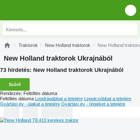
Traktorok
New Holland traktorok
New Holland traktor
New Holland traktorok Ukrajnából
73 hirdetés:
New Holland traktorok Ukrajnából
Szűrő
Rendezés
:
Feltöltés dátuma
Feltöltés dátuma
Legdrágábbat a tetejére
Legolcsóbbat a tetejére
Gyártási év - újakat a tetejére
Gyártási év - régieket a tetejére