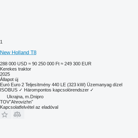
1
New Holland T8
288 000 USD
≈ 90 250 000 Ft
≈ 249 300 EUR
Kerekes traktor
2025
Állapot
új
Euró
Euro 2
Teljesítmény
440 LE (323 kW)
Üzemanyag
dízel
ISOBUS
✓
Hárompontos kapcsolórendszer
✓
Ukrajna, m.Dnipro
TOV"Ahrovizhn"
Kapcsolatfelvétel az eladóval