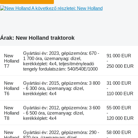
A következő részletei: New Holland
Árak: New Holland traktorok
Gyártási év: 2023, gépüzemóra: 670 -
New
91 000 EUR
1 700 óra, üzemanyag: dízel,
Holland
-
kerékképlet: 4x4, teljesítményleadó
T7
250 000 EUR
tengely fordulatszám: 540/540E/1000
New
Gyártási év: 2015, gépüzemóra: 3 800
31 000 EUR
Holland
- 6 300 óra, üzemanyag: dízel,
-
T6
kerékképlet: 4x4
110 000 EUR
New
Gyártási év: 2012, gépüzemóra: 3 600
55 000 EUR
Holland
- 6 500 óra, üzemanyag: dízel,
-
T8
kerékképlet: 4x4
120 000 EUR
New
Gyártási év: 2022, gépüzemóra: 290 -
58 000 EUR
Holland
870 óra, üzemanyag: dízel,
-