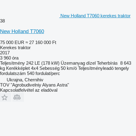
New Holland T7060 kerekes traktor
38
New Holland T7060
75 000 EUR
≈ 27 160 000 Ft
Kerekes traktor
2017
3 960 óra
Teljesítmény
242 LE (178 kW)
Üzemanyag
dízel
Teherbírás
8 643
kg
Kerékképlet
4x4
Sebesség
50 km/ó
Teljesítményleadó tengely
fordulatszám
540 fordulat/perc
Ukrajna, Chernihiv
TOV "Agrobudivelniy Alyans Astra"
Kapcsolatfelvétel az eladóval