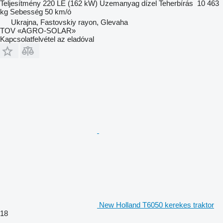
Teljesítmény
220 LE (162 kW)
Üzemanyag
dízel
Teherbírás
10 463
kg
Sebesség
50 km/ó
Ukrajna, Fastovskiy rayon, Glevaha
TOV «AGRO-SOLAR»
Kapcsolatfelvétel az eladóval
New Holland T6050 kerekes traktor
18