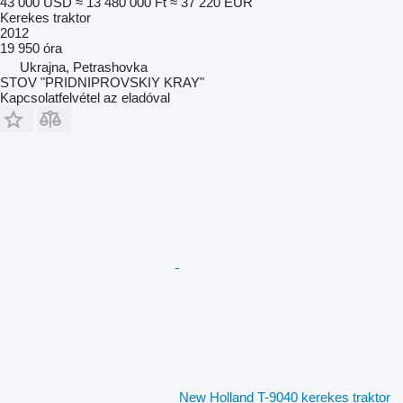
43 000 USD
≈ 13 480 000 Ft
≈ 37 220 EUR
Kerekes traktor
2012
19 950 óra
Ukrajna, Petrashovka
STOV "PRIDNIPROVSKIY KRAY"
Kapcsolatfelvétel az eladóval
New Holland T-9040 kerekes traktor