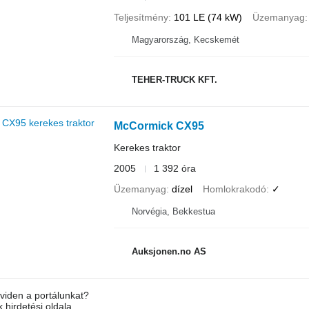
Teljesítmény
101 LE (74 kW)
Üzemanyag
Magyarország, Kecskemét
TEHER-TRUCK KFT.
McCormick CX95
Kerekes traktor
2005
1 392 óra
Üzemanyag
dízel
Homlokrakodó
✓
Norvégia, Bekkestua
Auksjonen.no AS
viden a portálunkat?
 hirdetési oldala