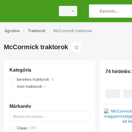
Agroline
Traktorok
McCormick traktorok
McCormick traktorok
Kategória
74 hirdetés
kerekes traktorok
mini traktorok
Márkanév
Claas
Challenger
TTR
584
2505
CK
310
775
CH
CFG