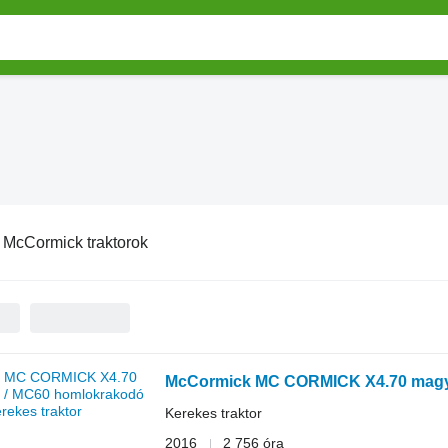
:
McCormick traktorok
McCormick MC CORMICK X4.70 magya
Kerekes traktor
2016
2 756 óra