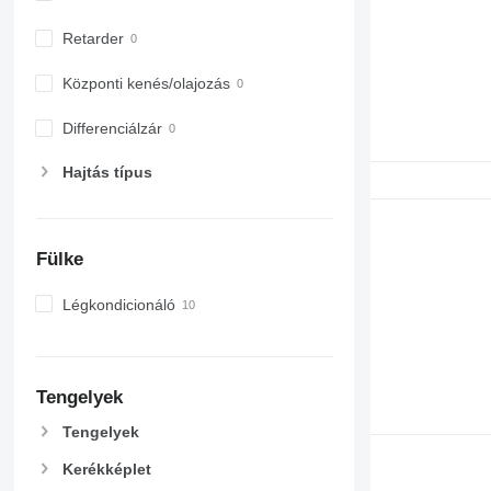
6530
6600
Retarder
6610
6620
Központi kenés/olajozás
6630
Differenciálzár
6800
6810
Hajtás típus
6820
6830
6900
Fülke
6910
6920
Légkondicionáló
6930
7200
7215 R
Tengelyek
7230 R
7250
Tengelyek
7260 R
Kerékképlet
7270 R