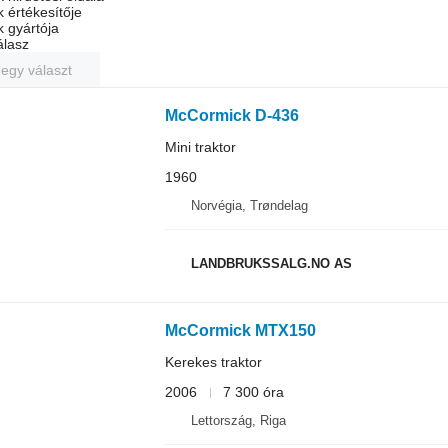
k értékesítője
k gyártója
álasz
 egy választ
McCormick D-436
Mini traktor
1960
Norvégia, Trøndelag
LANDBRUKSSALG.NO AS
McCormick MTX150
Kerekes traktor
2006
7 300 óra
Lettország, Riga