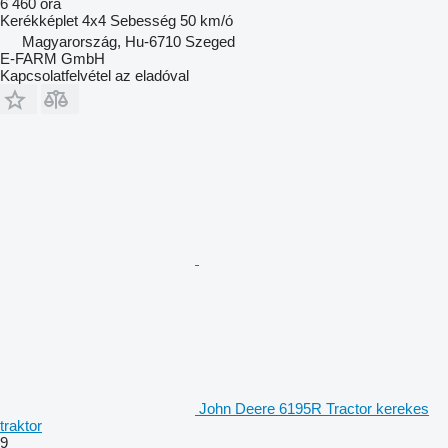
6 460 óra
Kerékképlet
4x4
Sebesség
50 km/ó
Magyarország, Hu-6710 Szeged
E-FARM GmbH
Kapcsolatfelvétel az eladóval
John Deere 6195R Tractor kerekes
traktor
9