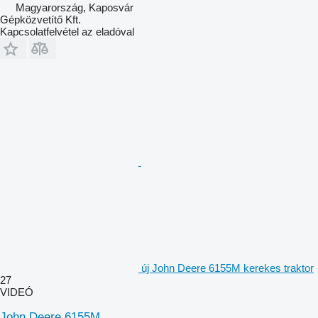
Magyarország, Kaposvár
Gépközvetítő Kft.
Kapcsolatfelvétel az eladóval
új John Deere 6155M kerekes traktor
27
VIDEÓ
John Deere 6155M