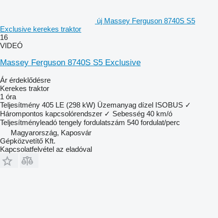
új Massey Ferguson 8740S S5
Exclusive kerekes traktor
16
VIDEÓ
Massey Ferguson 8740S S5 Exclusive
Ár érdeklődésre
Kerekes traktor
1 óra
Teljesítmény
405 LE (298 kW)
Üzemanyag
dízel
ISOBUS
✓
Hárompontos kapcsolórendszer
✓
Sebesség
40 km/ó
Teljesítményleadó tengely fordulatszám
540 fordulat/perc
Magyarország, Kaposvár
Gépközvetítő Kft.
Kapcsolatfelvétel az eladóval