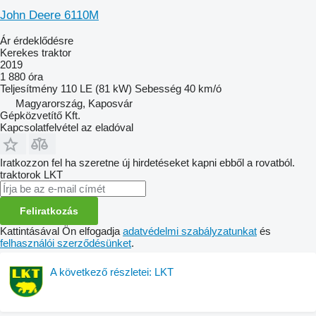
John Deere 6110M
Ár érdeklődésre
Kerekes traktor
2019
1 880 óra
Teljesítmény
110 LE (81 kW)
Sebesség
40 km/ó
Magyarország, Kaposvár
Gépközvetítő Kft.
Kapcsolatfelvétel az eladóval
Iratkozzon fel ha szeretne új hirdetéseket kapni ebből a rovatból.
traktorok
LKT
Feliratkozás
Kattintásával Ön elfogadja
adatvédelmi szabályzatunkat
és
felhasználói szerződésünket
.
A következő részletei: LKT