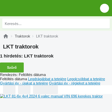
Traktorok
LKT traktorok
LKT traktorok
1 hirdetés:
LKT traktorok
Szűrő
Rendezés
:
Feltöltés dátuma
Feltöltés dátuma
Legdrágábbat a tetejére
Legolcsóbbat a tetejére
Gyártási év - újakat a tetejére
Gyártási év - régieket a tetejére