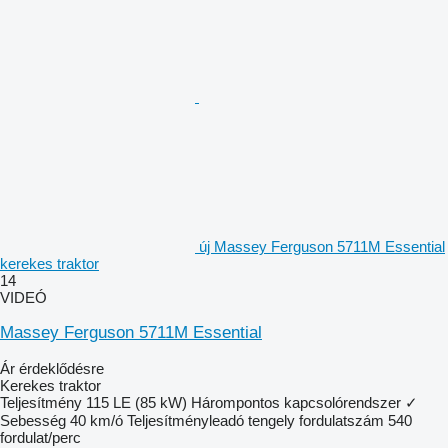
új Massey Ferguson 5711M Essential
kerekes traktor
14
VIDEÓ
Massey Ferguson 5711M Essential
Ár érdeklődésre
Kerekes traktor
Teljesítmény
115 LE (85 kW)
Hárompontos kapcsolórendszer
✓
Sebesség
40 km/ó
Teljesítményleadó tengely fordulatszám
540
fordulat/perc