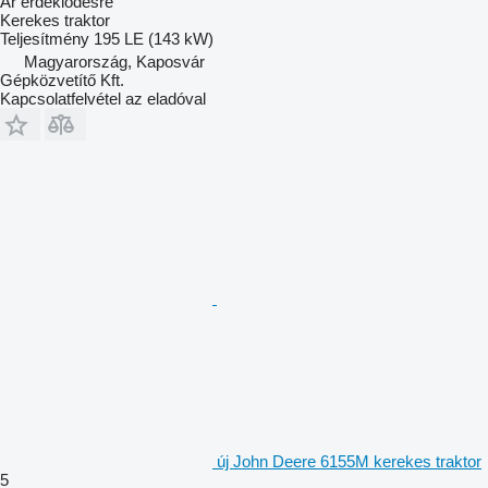
Ár érdeklődésre
Kerekes traktor
Teljesítmény
195 LE (143 kW)
Magyarország, Kaposvár
Gépközvetítő Kft.
Kapcsolatfelvétel az eladóval
új John Deere 6155M kerekes traktor
5