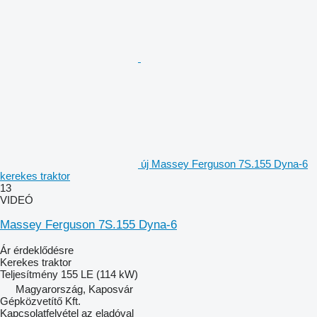
új Massey Ferguson 7S.155 Dyna-6
kerekes traktor
13
VIDEÓ
Massey Ferguson 7S.155 Dyna-6
Ár érdeklődésre
Kerekes traktor
Teljesítmény
155 LE (114 kW)
Magyarország, Kaposvár
Gépközvetítő Kft.
Kapcsolatfelvétel az eladóval