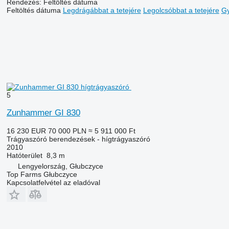
Rendezés
:
Feltöltés dátuma
Feltöltés dátuma
Legdrágábbat a tetejére
Legolcsóbbat a tetejére
Gy
5
Zunhammer GI 830
16 230 EUR
70 000 PLN
≈ 5 911 000 Ft
Trágyaszóró berendezések - hígtrágyaszóró
2010
Hatóterület
8,3 m
Lengyelország, Głubczyce
Top Farms Głubczyce
Kapcsolatfelvétel az eladóval