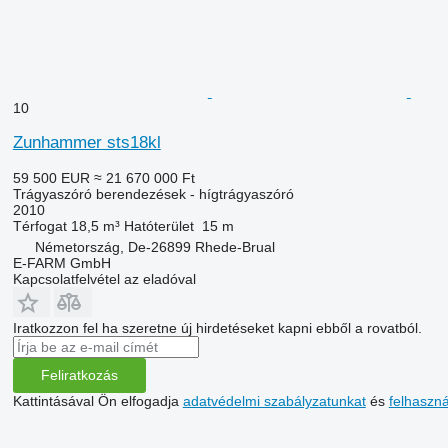
10
Zunhammer sts18kl
59 500 EUR
≈ 21 670 000 Ft
Trágyaszóró berendezések - hígtrágyaszóró
2010
Térfogat
18,5 m³
Hatóterület
15 m
Németország, De-26899 Rhede-Brual
E-FARM GmbH
Kapcsolatfelvétel az eladóval
Iratkozzon fel ha szeretne új hirdetéseket kapni ebből a rovatból.
Feliratkozás
Kattintásával Ön elfogadja
adatvédelmi szabályzatunkat
és
felhaszn