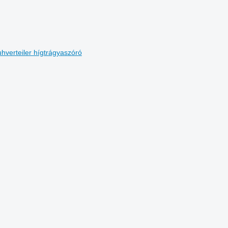
verteiler hígtrágyaszóró