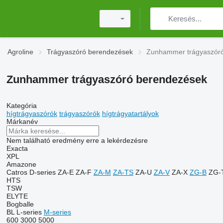
Agroline
Trágyaszóró berendezések
Zunhammer trágyaszór
Zunhammer trágyaszóró berendezések
Kategória
hígtrágyaszórók
trágyaszórók
hígtrágyatartályok
Márkanév
Nem található eredmény erre a lekérdezésre
Exacta
XPL
Amazone
Catros
D-series
ZA-E
ZA-F
ZA-M
ZA-TS
ZA-U
ZA-V
ZA-X
ZG-B
ZG-
HTS
TSW
ELYTE
Bogballe
BL
L-series
M-series
600
3000
5000