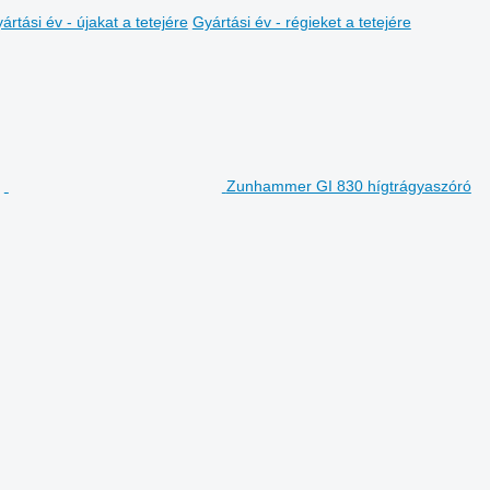
ártási év - újakat a tetejére
Gyártási év - régieket a tetejére
Zunhammer GI 830 hígtrágyaszóró