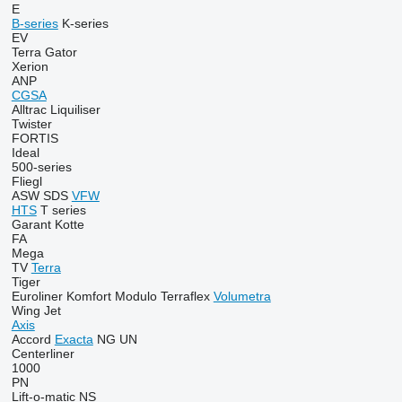
E
B-series
K-series
EV
Terra Gator
Xerion
ANP
CGSA
Alltrac
Liquiliser
Twister
FORTIS
Ideal
500-series
Fliegl
ASW
SDS
VFW
HTS
T series
Garant Kotte
FA
Mega
TV
Terra
Tiger
Euroliner
Komfort
Modulo
Terraflex
Volumetra
Wing Jet
Axis
Accord
Exacta
NG
UN
Centerliner
1000
PN
Lift-o-matic
NS