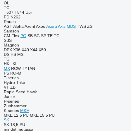
OL
TCI
T507
T544
Upr
FD
N262
Rauch
AGT
Alpha
Axent
Axeo
Axera
Axis
MDS
TWS
ZS
Samson
CM
Flex
PG
SB
SG
SP
TE
TG
SBS
Magnon
DPX
X36
X40
X44
X50
DS
HS
MS
TG
HKL
KL
MX
RCW
TYTAN
PS
RO-M
T-series
Hydro Trike
VT
ZB
Rapid
Seed Hawk
Junior
P-series
Zunhammer
K-series
MKE
MKE 12,5 PU
MKE 15,5 PU
SK
SK 18,5 PU
mindet mutassa