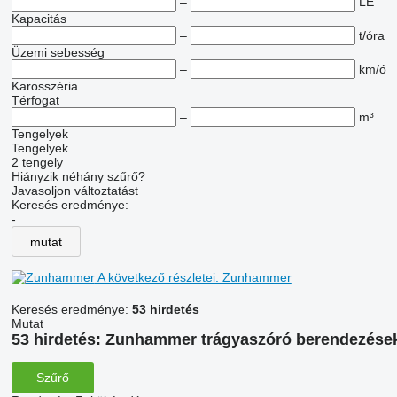
–
LE
Kapacitás
–
t/óra
Üzemi sebesség
–
km/ó
Karosszéria
Térfogat
–
m³
Tengelyek
Tengelyek
2 tengely
Hiányzik néhány szűrő?
Javasoljon változtatást
Keresés eredménye:
-
mutat
A következő részletei: Zunhammer
Keresés eredménye:
53 hirdetés
Mutat
53 hirdetés:
Zunhammer trágyaszóró berendezése
Szűrő