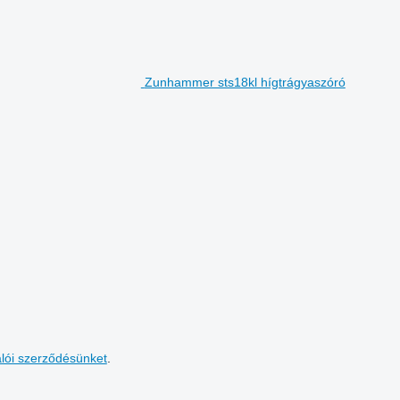
Zunhammer sts18kl hígtrágyaszóró
álói szerződésünket
.