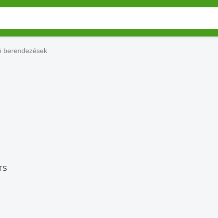
ó berendezések
TS