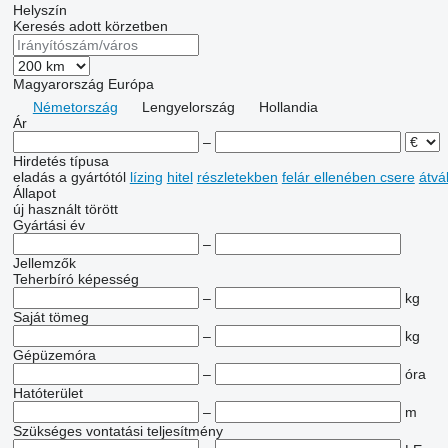
Helyszín
Keresés adott körzetben
Magyarország
Európa
Németország
Lengyelország
Hollandia
Ár
–
Hirdetés típusa
eladás
a gyártótól
lízing
hitel
részletekben
felár ellenében csere
átvá
Állapot
új
használt
törött
Gyártási év
–
Jellemzők
Teherbíró képesség
–
kg
Saját tömeg
–
kg
Gépüzemóra
–
óra
Hatóterület
–
m
Szükséges vontatási teljesítmény