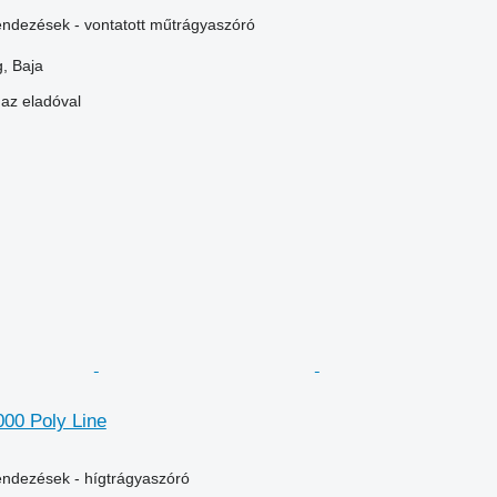
ndezések - vontatott műtrágyaszóró
, Baja
 az eladóval
000 Poly Line
ndezések - hígtrágyaszóró