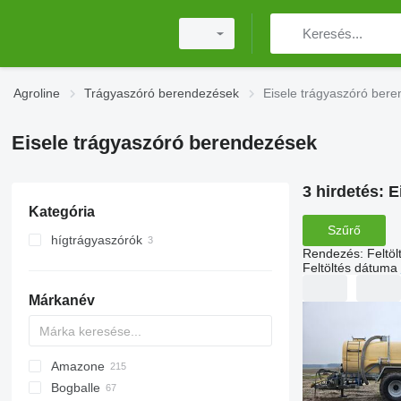
Agroline
Trágyaszóró berendezések
Eisele trágyaszóró ber
Eisele trágyaszóró berendezések
3 hirdetés:
E
Kategória
Szűrő
hígtrágyaszórók
Rendezés
:
Feltö
Feltöltés dátuma
Márkanév
Amazone
Exacta
XPL
Bogballe
Catros
HTS
TSW
ELYTE