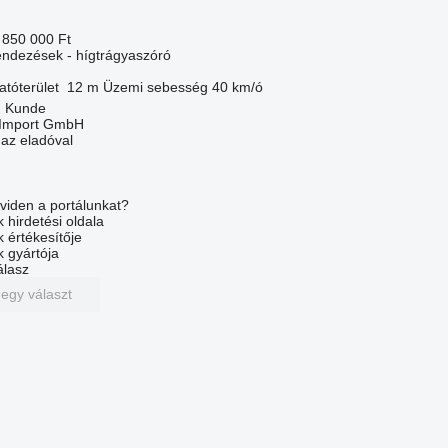
 850 000 Ft
ndezések - hígtrágyaszóró
atóterület
12 m
Üzemi sebesség
40 km/ó
, Kunde
t-Import GmbH
 az eladóval
viden a portálunkat?
 hirdetési oldala
k értékesítője
k gyártója
álasz
 egy választ