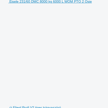
Eisele 231/60 DMC 8000 kg 6000 L WOM PTO 2 Osie
új Fliegl Profi V2 tiger trágyaszóró