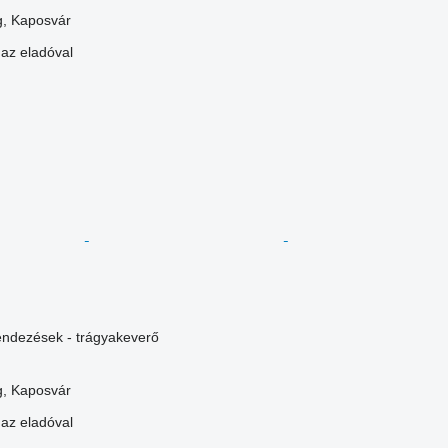
, Kaposvár
 az eladóval
endezések - trágyakeverő
, Kaposvár
 az eladóval