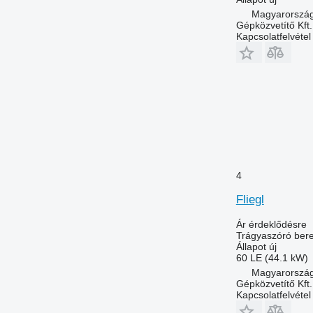
Magyarország
Gépközvetítő Kft.
Kapcsolatfelvétel
4
Fliegl
Ár érdeklődésre
Trágyaszóró ber
Állapot
új
60 LE (44.1 kW)
Magyarország
Gépközvetítő Kft.
Kapcsolatfelvétel