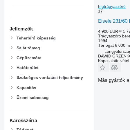
hígtrágyaszóró
17
Eisele 231/6
Jellemzők
4 900 EUR
≈ 1 7
Trágyaszóró bere
Teherbíró képesség
1994
Térfogat
6 000 m
Saját tömeg
Lengyelorszá
DAWID GRZENK
Gépüzemóra
Kapcsolatfelvétel
Hatóterület
Szükséges vontatási teljesítmény
Más gyártók a
Kapacitás
Üzemi sebesség
Karosszéria
Térfogat