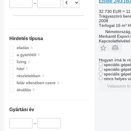
Eisele 240/160
–
32 730 EUR
≈ 11
Trágyaszóró bere
2008
Térfogat
16 m³
H
Németország
Merkantil Expor
Hirdetés típusa
Kapcsolatfelvétel
eladás
a gyártótól
Hogyan írná le rö
lízing
speciális gépek
hitel
speciális gépe
speciális gépe
részletekben
nincs helyes v
felár ellenében csere
Válasszon ki
átváltás
Gyártási év
–