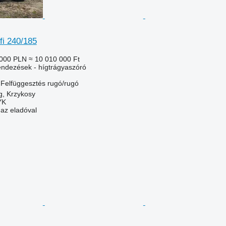
fi 240/185
 000 PLN
≈ 10 010 000 Ft
ndezések - hígtrágyaszóró
Felfüggesztés
rugó/rugó
g, Krzykosy
YK
 az eladóval