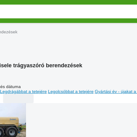
endezések
isele trágyaszóró berendezések
ltés dátuma
Legdrágábbat a tetejére
Legolcsóbbat a tetejére
Gyártási év - újakat a