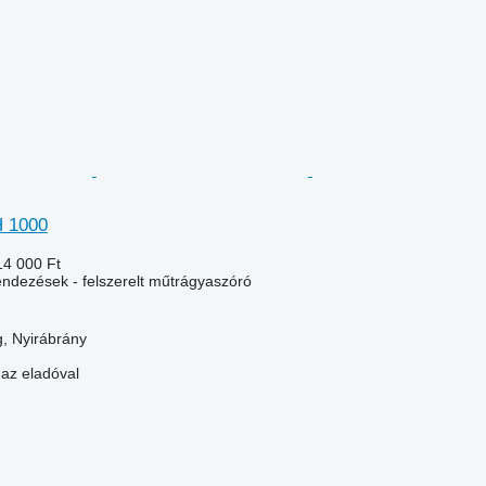
 1000
14 000 Ft
ndezések - felszerelt műtrágyaszóró
, Nyirábrány
 az eladóval