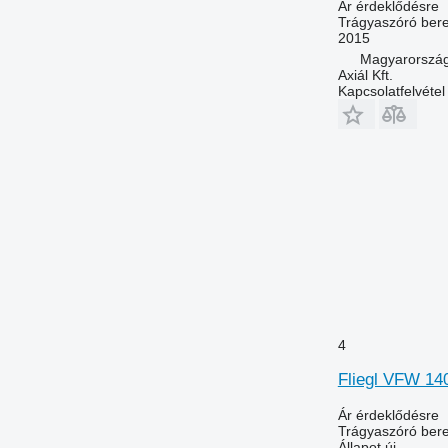
Ár érdeklődésre
Trágyaszóró bere
2015
Magyarország
Axiál Kft.
Kapcsolatfelvétel
4
Fliegl VFW 14
Ár érdeklődésre
Trágyaszóró bere
Állapot
új