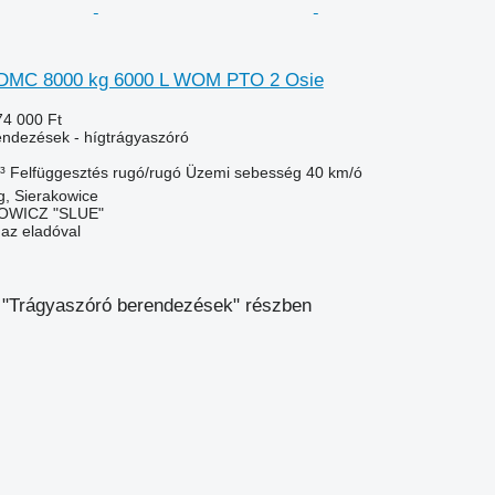
0 DMC 8000 kg 6000 L WOM PTO 2 Osie
74 000 Ft
ndezések - hígtrágyaszóró
³
Felfüggesztés
rugó/rugó
Üzemi sebesség
40 km/ó
g, Sierakowice
OWICZ "SLUE"
 az eladóval
 "Trágyaszóró berendezések" részben