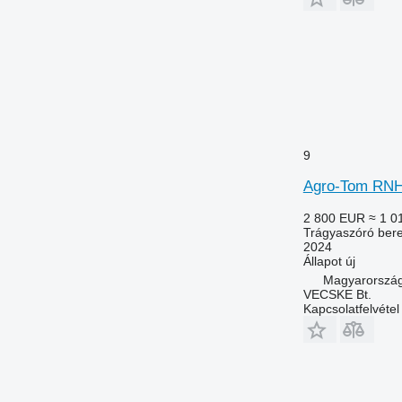
9
Agro-Tom RNH
2 800 EUR
≈ 1 0
Trágyaszóró bere
2024
Állapot
új
Magyarország
VECSKE Bt.
Kapcsolatfelvétel