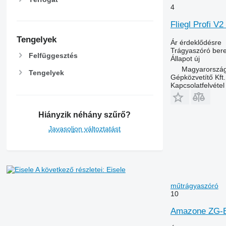
4
Fliegl Profi V2 
Tengelyek
Ár érdeklődésre
Trágyaszóró bere
Felfüggesztés
Állapot
új
Magyarország
Tengelyek
Gépközvetítő Kft.
Kapcsolatfelvétel
Hiányzik néhány szűrő?
Javasoljon változtatást
A következő részletei: Eisele
műtrágyaszóró
10
Amazone ZG-B 