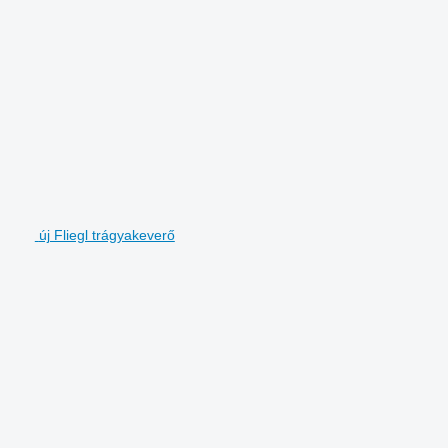
új Fliegl trágyakeverő