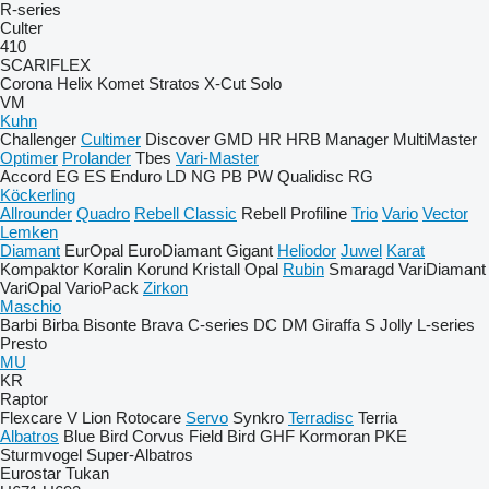
R-series
Culter
410
SCARIFLEX
Corona
Helix
Komet
Stratos
X-Cut Solo
VM
Kuhn
Challenger
Cultimer
Discover
GMD
HR
HRB
Manager
MultiMaster
Optimer
Prolander
Tbes
Vari-Master
Accord
EG
ES
Enduro
LD
NG
PB
PW
Qualidisc
RG
Köckerling
Allrounder
Quadro
Rebell Classic
Rebell Profiline
Trio
Vario
Vector
Lemken
Diamant
EurOpal
EuroDiamant
Gigant
Heliodor
Juwel
Karat
Kompaktor
Koralin
Korund
Kristall
Opal
Rubin
Smaragd
VariDiamant
VariOpal
VarioPack
Zirkon
Maschio
Barbi
Birba
Bisonte
Brava
C-series
DC
DM
Giraffa S
Jolly
L-series
Presto
MU
KR
Raptor
Flexcare V
Lion
Rotocare
Servo
Synkro
Terradisc
Terria
Albatros
Blue Bird
Corvus
Field Bird
GHF
Kormoran
PKE
Sturmvogel
Super-Albatros
Eurostar
Tukan