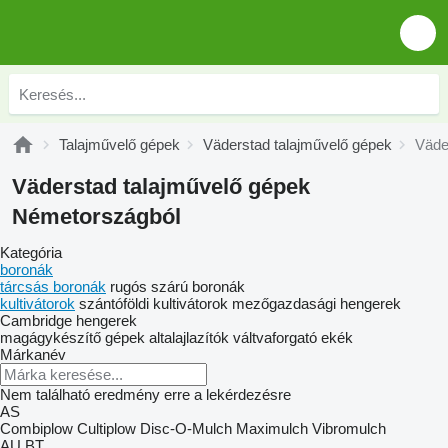
Talajművelő gépek
Väderstad talajművelő gépek
Väde
Väderstad talajművelő gépek
Németországból
Kategória
boronák
tárcsás boronák
rugós szárú boronák
kultivátorok
szántóföldi kultivátorok
mezőgazdasági hengerek
Cambridge hengerek
magágykészítő gépek
altalajlazítók
váltvaforgató ekék
Márkanév
Nem található eredmény erre a lekérdezésre
AS
Combiplow
Cultiplow
Disc-O-Mulch
Maximulch
Vibromulch
AU
BT