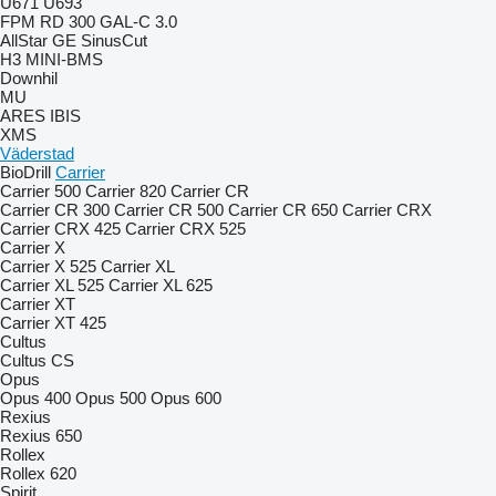
U671
U693
FPM RD 300
GAL-C 3.0
AllStar
GE
SinusCut
H3
MINI-BMS
Downhil
MU
ARES
IBIS
XMS
Väderstad
BioDrill
Carrier
Carrier 500
Carrier 820
Carrier CR
Carrier CR 300
Carrier CR 500
Carrier CR 650
Carrier CRX
Carrier CRX 425
Carrier CRX 525
Carrier X
Carrier X 525
Carrier XL
Carrier XL 525
Carrier XL 625
Carrier XT
Carrier XT 425
Cultus
Cultus CS
Opus
Opus 400
Opus 500
Opus 600
Rexius
Rexius 650
Rollex
Rollex 620
Spirit