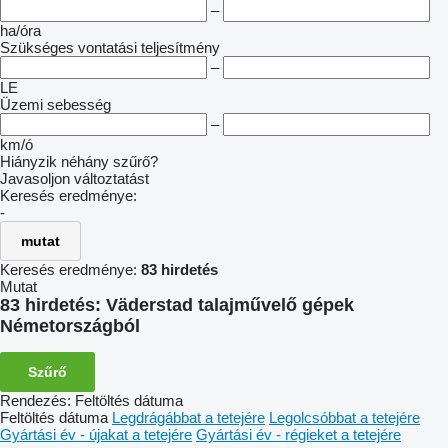
–
ha/óra
Szükséges vontatási teljesítmény
–
LE
Üzemi sebesség
–
km/ó
Hiányzik néhány szűrő?
Javasoljon változtatást
Keresés eredménye:
-
mutat
Keresés eredménye:
83 hirdetés
Mutat
83 hirdetés:
Väderstad talajművelő gépek
Németországból
Szűrő
Rendezés
:
Feltöltés dátuma
Feltöltés dátuma
Legdrágábbat a tetejére
Legolcsóbbat a tetejére
Gyártási év - újakat a tetejére
Gyártási év - régieket a tetejére