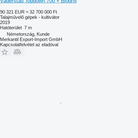
Väderstad Topdown 700 + Biodrill
90 321 EUR
≈ 32 700 000 Ft
Talajművelő gépek - kultivátor
2019
Hatóterület
7 m
Németország, Kunde
Merkantil Export-Import GmbH
Kapcsolatfelvétel az eladóval