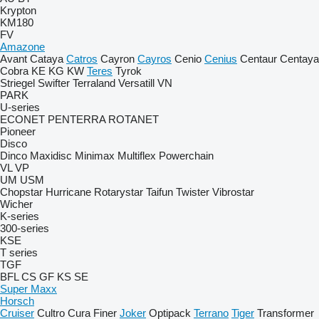
Krypton
KM180
FV
Amazone
Avant
Cataya
Catros
Cayron
Cayros
Cenio
Cenius
Centaur
Centaya
Cobra
KE
KG
KW
Teres
Tyrok
Striegel
Swifter
Terraland
Versatill VN
PARK
U-series
ECONET
PENTERRA
ROTANET
Pioneer
Disco
Dinco
Maxidisc
Minimax
Multiflex
Powerchain
VL
VP
UM
USM
Chopstar
Hurricane
Rotarystar
Taifun
Twister
Vibrostar
Wicher
K-series
300-series
KSE
T series
TGF
BFL
CS
GF
KS
SE
Super Maxx
Horsch
Cruiser
Cultro
Cura
Finer
Joker
Optipack
Terrano
Tiger
Transformer