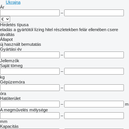
Ukrajna
Ár
–
Hirdetés típusa
eladás
a gyártótól
lízing
hitel
részletekben
felár ellenében csere
átváltás
Állapot
új
használt
bemutatás
Gyártási év
–
Jellemzők
Saját tömeg
–
kg
Gépüzemóra
–
óra
Hatóterület
–
m
A megművelés mélysége
–
mm
Kapacitás