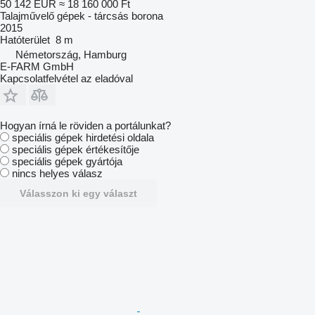
50 142 EUR
≈ 18 160 000 Ft
Talajművelő gépek - tárcsás borona
2015
Hatóterület
8 m
Németország, Hamburg
E-FARM GmbH
Kapcsolatfelvétel az eladóval
Hogyan írná le röviden a portálunkat?
speciális gépek hirdetési oldala
speciális gépek értékesítője
speciális gépek gyártója
nincs helyes válasz
Válasszon ki egy választ