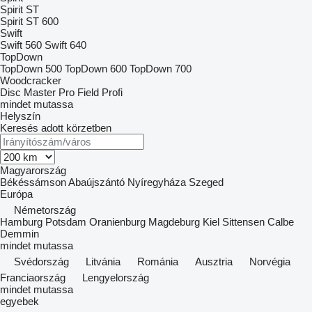
Spirit ST
Spirit ST 600
Swift
Swift 560
Swift 640
TopDown
TopDown 500
TopDown 600
TopDown 700
Woodcracker
Disc Master Pro
Field Profi
mindet mutassa
Helyszín
Keresés adott körzetben
Magyarország
Békéssámson
Abaújszántó
Nyíregyháza
Szeged
Európa
Németország
Hamburg
Potsdam
Oranienburg
Magdeburg
Kiel
Sittensen
Calbe
Demmin
mindet mutassa
Svédország
Litvánia
Románia
Ausztria
Norvégia
Franciaország
Lengyelország
mindet mutassa
egyebek