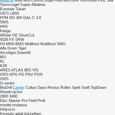
Albatros
Blue Bird
Corvus
Dupe
Field Bird
GHF
Kormoran
PKE
Star
Sturmvogel
Super-Albatros
Eurostar
Tukan
U671
U693
FPM RD 300
GAL-C 3.0
SMS
HKK
Kangu
AllStar
GE
SinusCut
5026
FX
SRW
H3
MINI-BMS
Midiforst
Multiforst
SMO
Alfa
Grom
Tiger
ArcoAgro
Downhil
MU
KL
KZK
ARES
ATLAS
IBIS
VIS
GRS
KPG
PD
PNV
PON
XMS
G-series
BioDrill
Carrier
Cultus
Opus
Rexius
Rollex
Spirit
Swift
TopDown
Woodcracker
2800
3400
Disc Master Pro
Field Profi
mindet mutassa
Helyszín
Keresés adott körzetben