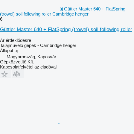
új Güttler Master 640 + FlatSpring
(trowel) soil following roller Cambridge henger
6
Güttler Master 640 + FlatSpring (trowel) soil following roller
Ár érdeklődésre
Talajművelő gépek - Cambridge henger
Állapot
új
Magyarország, Kaposvár
Gépközvetítő Kft.
Kapcsolatfelvétel az eladóval