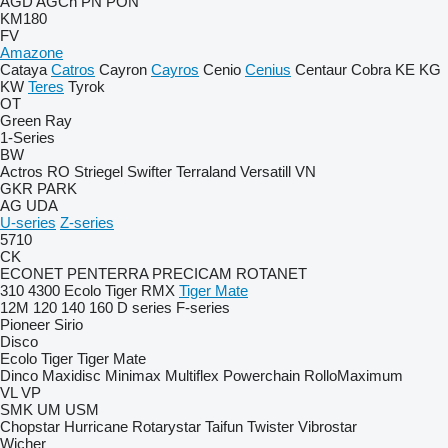
AGD
AGCh
PN
PON
KM180
FV
Amazone
Cataya
Catros
Cayron
Cayros
Cenio
Cenius
Centaur
Cobra
KE
KG
KW
Teres
Tyrok
OT
Green Ray
1-Series
BW
Actros RO
Striegel
Swifter
Terraland
Versatill VN
GKR
PARK
AG
UDA
U-series
Z-series
5710
CK
ECONET
PENTERRA
PRECICAM
ROTANET
310
4300
Ecolo Tiger
RMX
Tiger Mate
12M
120
140
160
D series
F-series
Pioneer
Sirio
Disco
Ecolo Tiger
Tiger Mate
Dinco
Maxidisc
Minimax
Multiflex
Powerchain
RolloMaximum
VL
VP
SMK
UM
USM
Chopstar
Hurricane
Rotarystar
Taifun
Twister
Vibrostar
Wicher