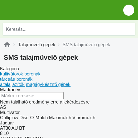
Talajművelő gépek
SMS talajművelő gépek
SMS talajművelő gépek
Kategória
kultivátorok
boronák
tárcsás boronák
altalajlazítók
magágykészítő gépek
Márkanév
Nem található eredmény erre a lekérdezésre
AS
Multivator
Cultiplow
Disc-O-Mulch
Maximulch
Vibromulch
Jaguar
AT30
AU
BT
8
10