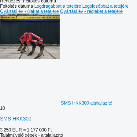
Rendezés
:
Feltöltés dátuma
Feltöltés dátuma
Legdrágábbat a tetejére
Legolcsóbbat a tetejére
Gyártási év - újakat a tetejére
Gyártási év - régieket a tetejére
SMS HKK300 altalajlazító
10
SMS HKK300
3 250 EUR
≈ 1 177 000 Ft
Talajművelő gépek - altalajlazító