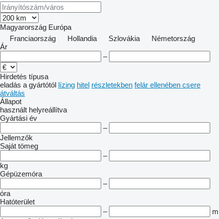
Magyarország
Európa
Franciaország
Hollandia
Szlovákia
Németország
Ár
–
Hirdetés típusa
eladás
a gyártótól
lízing
hitel
részletekben
felár ellenében csere
átváltás
Állapot
használt
helyreállítva
Gyártási év
–
Jellemzők
Saját tömeg
–
kg
Gépüzemóra
–
óra
Hatóterület
–
m