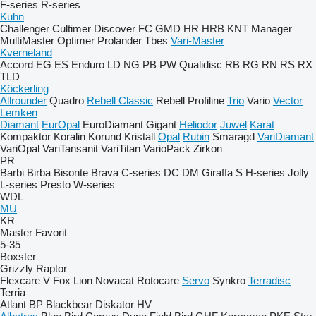
F-series
R-series
Kuhn
Challenger
Cultimer
Discover
FC
GMD
HR
HRB
KNT
Manager
MultiMaster
Optimer
Prolander
Tbes
Vari-Master
Kverneland
Accord
EG
ES
Enduro
LD
NG
PB
PW
Qualidisc
RB
RG
RN
RS
RX
TLD
Köckerling
Allrounder
Quadro
Rebell Classic
Rebell Profiline
Trio
Vario
Vector
Lemken
Diamant
EurOpal
EuroDiamant
Gigant
Heliodor
Juwel
Karat
Kompaktor
Koralin
Korund
Kristall
Opal
Rubin
Smaragd
VariDiamant
VariOpal
VariTansanit
VariTitan
VarioPack
Zirkon
PR
Barbi
Birba
Bisonte
Brava
C-series
DC
DM
Giraffa S
H-series
Jolly
L-series
Presto
W-series
WDL
MU
KR
Master
Favorit
5-35
Boxster
Grizzly
Raptor
Flexcare V
Fox
Lion
Novacat
Rotocare
Servo
Synkro
Terradisc
Terria
Atlant
BP
Blackbear
Diskator
HV