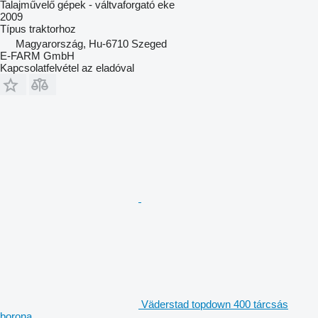
Talajművelő gépek - váltvaforgató eke
2009
Típus
traktorhoz
Magyarország, Hu-6710 Szeged
E-FARM GmbH
Kapcsolatfelvétel az eladóval
Väderstad topdown 400 tárcsás
borona