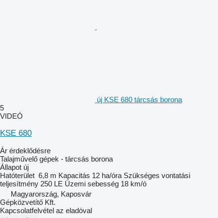
új KSE 680 tárcsás borona
5
VIDEÓ
KSE 680
Ár érdeklődésre
Talajművelő gépek - tárcsás borona
Állapot
új
Hatóterület
6,8 m
Kapacitás
12 ha/óra
Szükséges vontatási
teljesítmény
250 LE
Üzemi sebesség
18 km/ó
Magyarország, Kaposvár
Gépközvetítő Kft.
Kapcsolatfelvétel az eladóval