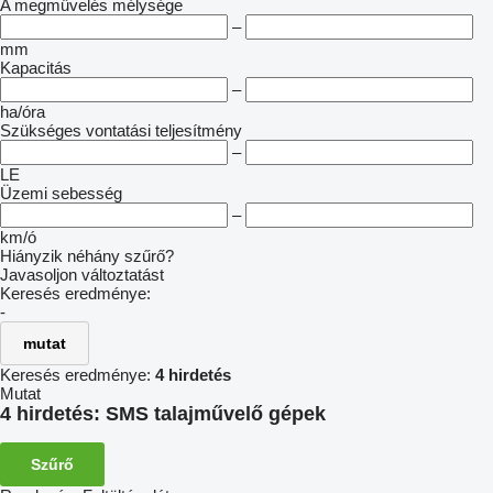
A megművelés mélysége
–
mm
Kapacitás
–
ha/óra
Szükséges vontatási teljesítmény
–
LE
Üzemi sebesség
–
km/ó
Hiányzik néhány szűrő?
Javasoljon változtatást
Keresés eredménye:
-
mutat
Keresés eredménye:
4 hirdetés
Mutat
4 hirdetés:
SMS talajművelő gépek
Szűrő