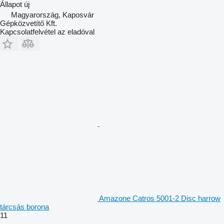
Állapot
új
Magyarország, Kaposvár
Gépközvetítő Kft.
Kapcsolatfelvétel az eladóval
Amazone Catros 5001-2 Disc harrow
tárcsás borona
11