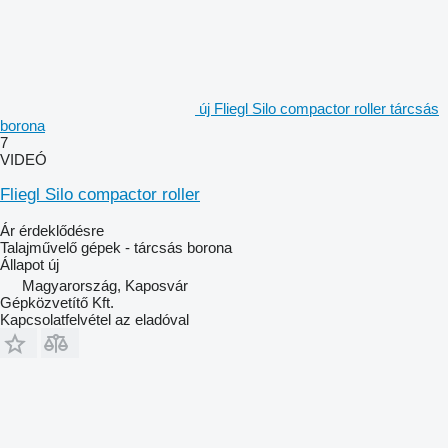
új Fliegl Silo compactor roller tárcsás
borona
7
VIDEÓ
Fliegl Silo compactor roller
Ár érdeklődésre
Talajművelő gépek - tárcsás borona
Állapot
új
Magyarország, Kaposvár
Gépközvetítő Kft.
Kapcsolatfelvétel az eladóval