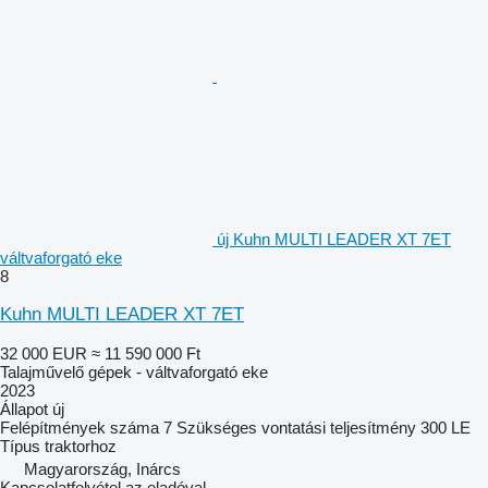
új Kuhn MULTI LEADER XT 7ET
váltvaforgató eke
8
Kuhn MULTI LEADER XT 7ET
32 000 EUR
≈ 11 590 000 Ft
Talajművelő gépek - váltvaforgató eke
2023
Állapot
új
Felépítmények száma
7
Szükséges vontatási teljesítmény
300 LE
Típus
traktorhoz
Magyarország, Inárcs
Kapcsolatfelvétel az eladóval