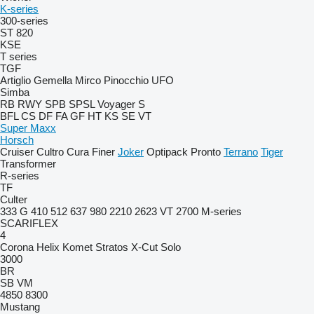
K-series
300-series
ST 820
KSE
T series
TGF
Artiglio
Gemella
Mirco
Pinocchio
UFO
Simba
RB
RWY
SPB
SPSL
Voyager S
BFL
CS
DF
FA
GF
HT
KS
SE
VT
Super Maxx
Horsch
Cruiser
Cultro
Cura
Finer
Joker
Optipack
Pronto
Terrano
Tiger
Transformer
R-series
TF
Culter
333 G
410
512
637
980
2210
2623 VT
2700
M-series
SCARIFLEX
4
Corona
Helix
Komet
Stratos
X-Cut Solo
3000
BR
SB
VM
4850
8300
Mustang