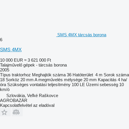
SMS 4MX tárcsás borona
6
SMS 4MX
10 000 EUR
≈ 3 621 000 Ft
Talajművelő gépek - tárcsás borona
2005
Típus
traktorhoz
Meghajtók száma
36
Hatóterület
4 m
Sorok száma
18
Sorköz
20 mm
A megművelés mélysége
20 mm
Kapacitás
4 ha/
óra
Szükséges vontatási teljesítmény
100 LE
Üzemi sebesség
10
km/ó
Szlovákia, Veľké Raškovce
AGROBAZÁR
Kapcsolatfelvétel az eladóval