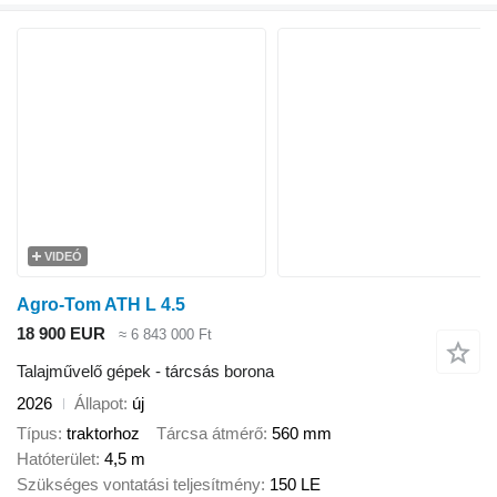
VIDEÓ
Agro-Tom ATH L 4.5
18 900 EUR
≈ 6 843 000 Ft
Talajművelő gépek - tárcsás borona
2026
Állapot
új
Típus
traktorhoz
Tárcsa átmérő
560 mm
Hatóterület
4,5 m
Szükséges vontatási teljesítmény
150 LE