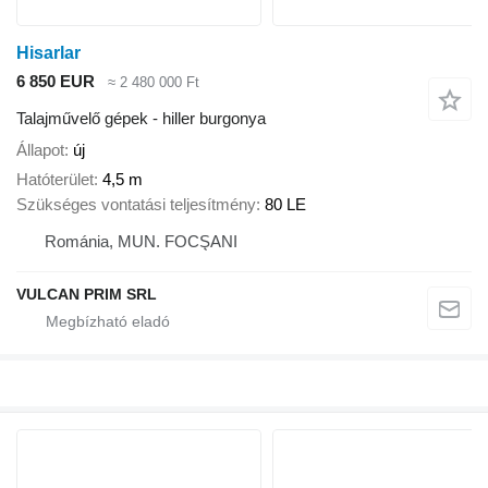
Hisarlar
6 850 EUR
≈ 2 480 000 Ft
Talajművelő gépek - hiller burgonya
Állapot
új
Hatóterület
4,5 m
Szükséges vontatási teljesítmény
80 LE
Románia, MUN. FOCŞANI
VULCAN PRIM SRL