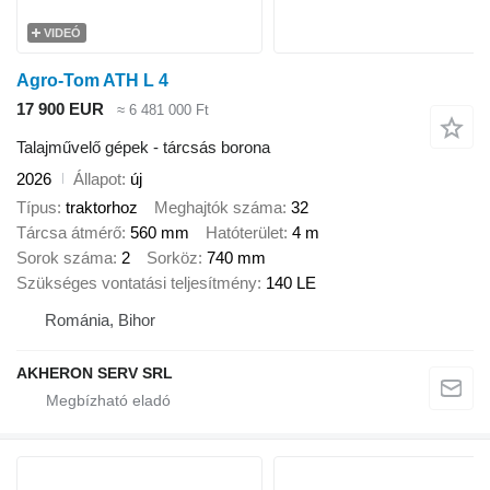
VIDEÓ
Agro-Tom ATH L 4
17 900 EUR
≈ 6 481 000 Ft
Talajművelő gépek - tárcsás borona
2026
Állapot
új
Típus
traktorhoz
Meghajtók száma
32
Tárcsa átmérő
560 mm
Hatóterület
4 m
Sorok száma
2
Sorköz
740 mm
Szükséges vontatási teljesítmény
140 LE
Románia, Bihor
AKHERON SERV SRL