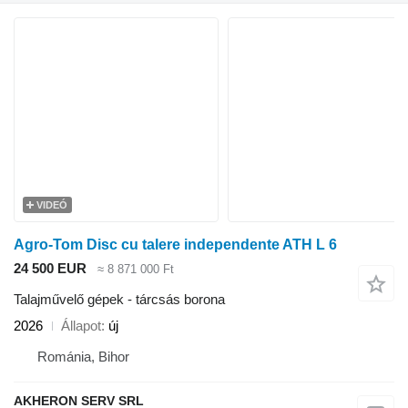
VIDEÓ
Agro-Tom Disc cu talere independente ATH L 6
24 500 EUR
≈ 8 871 000 Ft
Talajművelő gépek - tárcsás borona
2026
Állapot
új
Románia, Bihor
AKHERON SERV SRL