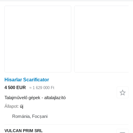
Hisarlar Scarificator
4 500 EUR
≈ 1 629 000 Ft
Talajművelő gépek - altalajlazító
Állapot
új
Románia, Focșani
VULCAN PRIM SRL