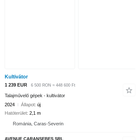
Kultivátor
1 239 EUR
6 500 RON
≈ 448 600 Ft
Talajművelő gépek - kultivátor
2024
Állapot
új
Hatóterület
2,1 m
Románia, Caras-Severin
AVENUE CARANSEBES SRL