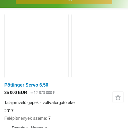
Pöttinger Servo 6,50
35 000 EUR
≈ 12 670 000 Ft
Talajművelő gépek - váltvaforgató eke
2017
Felépítmények száma
7
Románia, Harsova