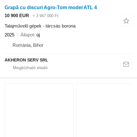
Grapă cu discuri Agro-Tom model ATL 4
10 900 EUR
≈ 3 947 000 Ft
Talajművelő gépek - tárcsás borona
2025
Állapot
új
Románia, Bihor
AKHERON SERV SRL