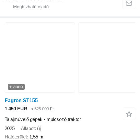
VIDEÓ
Fagros ST155
1 450 EUR
≈ 525 000 Ft
Talajművelő gépek - mulcsozó traktor
2025
Állapot
új
Hatóterület
1,55 m