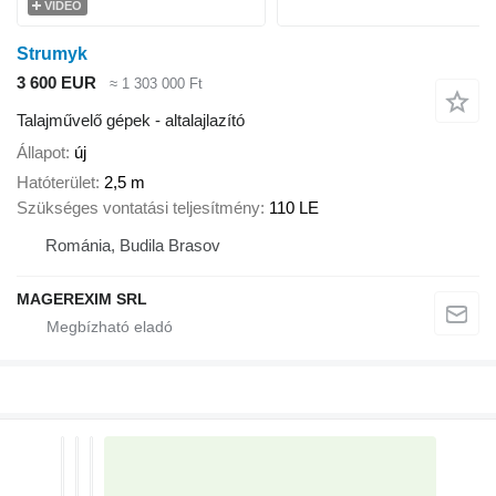
VIDEÓ
Strumyk
3 600 EUR
≈ 1 303 000 Ft
Talajművelő gépek - altalajlazító
Állapot
új
Hatóterület
2,5 m
Szükséges vontatási teljesítmény
110 LE
Románia, Budila Brasov
MAGEREXIM SRL