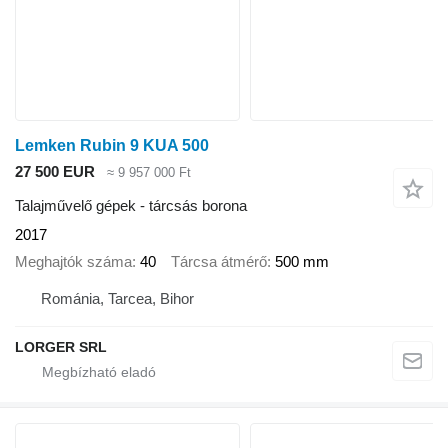
Lemken Rubin 9 KUA 500
27 500 EUR
≈ 9 957 000 Ft
Talajművelő gépek - tárcsás borona
2017
Meghajtók száma
40
Tárcsa átmérő
500 mm
Románia, Tarcea, Bihor
LORGER SRL