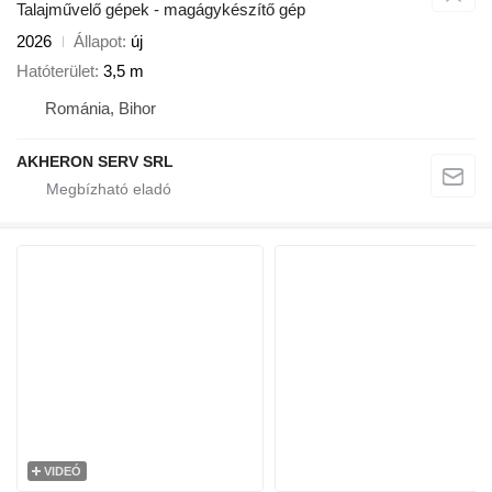
Talajművelő gépek - magágykészítő gép
2026
Állapot
új
Hatóterület
3,5 m
Románia, Bihor
AKHERON SERV SRL
VIDEÓ