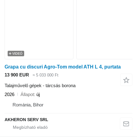
VIDEÓ
Grapa cu discuri Agro-Tom model ATH L 4, purtata
13 900 EUR
≈ 5 033 000 Ft
Talajművelő gépek - tárcsás borona
2026
Állapot
új
Románia, Bihor
AKHERON SERV SRL