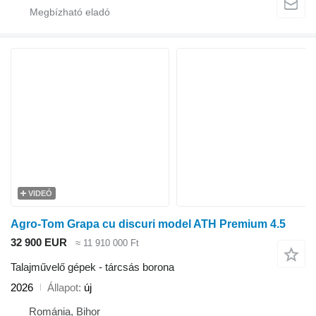
VIDEÓ
Agro-Tom Grapa cu discuri model ATH Premium 4.5
32 900 EUR
≈ 11 910 000 Ft
Talajművelő gépek - tárcsás borona
2026
Állapot
új
Románia, Bihor