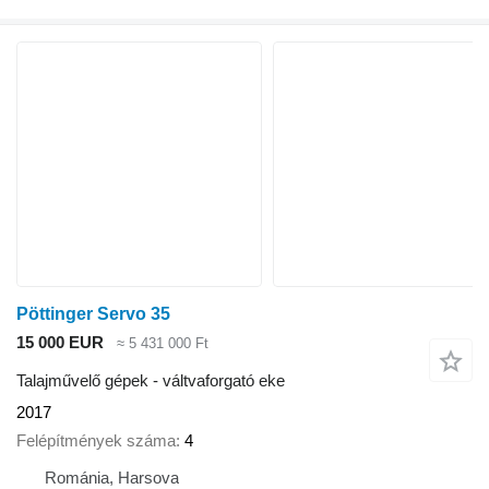
Pöttinger Servo 35
15 000 EUR
≈ 5 431 000 Ft
Talajművelő gépek - váltvaforgató eke
2017
Felépítmények száma
4
Románia, Harsova