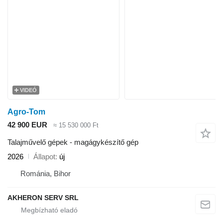
VIDEÓ
Agro-Tom
42 900 EUR
≈ 15 530 000 Ft
Talajművelő gépek - magágykészítő gép
2026
Állapot
új
Románia, Bihor
AKHERON SERV SRL