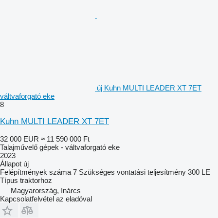
új Kuhn MULTI LEADER XT 7ET
váltvaforgató eke
8
Kuhn MULTI LEADER XT 7ET
32 000 EUR
≈ 11 590 000 Ft
Talajművelő gépek - váltvaforgató eke
2023
Állapot
új
Felépítmények száma
7
Szükséges vontatási teljesítmény
300 LE
Típus
traktorhoz
Magyarország, Inárcs
Kapcsolatfelvétel az eladóval