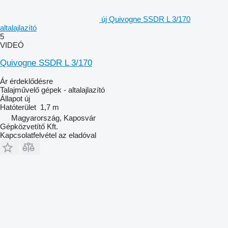
új Quivogne SSDR L 3/170
altalajlazító
5
VIDEÓ
Quivogne SSDR L 3/170
Ár érdeklődésre
Talajművelő gépek - altalajlazító
Állapot
új
Hatóterület
1,7 m
Magyarország, Kaposvár
Gépközvetítő Kft.
Kapcsolatfelvétel az eladóval