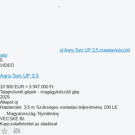
új Agro-Tom UP 3.5 magágykészítő
gép
5
VIDEÓ
Agro-Tom UP 3.5
10 900 EUR
≈ 3 947 000 Ft
Talajművelő gépek - magágykészítő gép
2025
Állapot
új
Hatóterület
3,5 m
Szükséges vontatási teljesítmény
100 LE
Magyarország, Nyirábrány
VECSKE Bt.
Kapcsolatfelvétel az eladóval