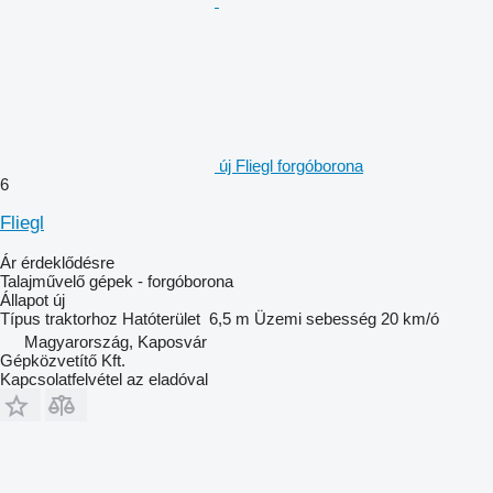
új Fliegl forgóborona
6
Fliegl
Ár érdeklődésre
Talajművelő gépek - forgóborona
Állapot
új
Típus
traktorhoz
Hatóterület
6,5 m
Üzemi sebesség
20 km/ó
Magyarország, Kaposvár
Gépközvetítő Kft.
Kapcsolatfelvétel az eladóval