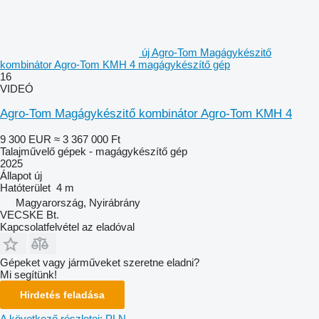
új Agro-Tom Magágykészitő
kombinátor Agro-Tom KMH 4 magágykészítő gép
16
VIDEÓ
Agro-Tom Magágykészitő kombinátor Agro-Tom KMH 4
9 300 EUR
≈ 3 367 000 Ft
Talajművelő gépek - magágykészítő gép
2025
Állapot
új
Hatóterület
4 m
Magyarország, Nyirábrány
VECSKE Bt.
Kapcsolatfelvétel az eladóval
Gépeket vagy járműveket szeretne eladni?
Mi segítünk!
Hirdetés feladása
A következő részletei: PLN