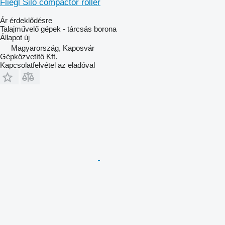
Fliegl Silo compactor roller
Ár érdeklődésre
Talajművelő gépek - tárcsás borona
Állapot
új
Magyarország, Kaposvár
Gépközvetítő Kft.
Kapcsolatfelvétel az eladóval