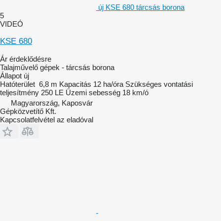
új KSE 680 tárcsás borona
5
VIDEÓ
KSE 680
Ár érdeklődésre
Talajművelő gépek - tárcsás borona
Állapot
új
Hatóterület
6,8 m
Kapacitás
12 ha/óra
Szükséges vontatási
teljesítmény
250 LE
Üzemi sebesség
18 km/ó
Magyarország, Kaposvár
Gépközvetítő Kft.
Kapcsolatfelvétel az eladóval