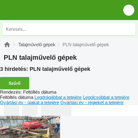
Talajművelő gépek
PLN talajművelő gépek
PLN talajművelő gépek
3 hirdetés:
PLN talajművelő gépek
Szűrő
Rendezés
:
Feltöltés dátuma
Feltöltés dátuma
Legdrágábbat a tetejére
Legolcsóbbat a tetejére
Gyártási év - újakat a tetejére
Gyártási év - régieket a tetejére