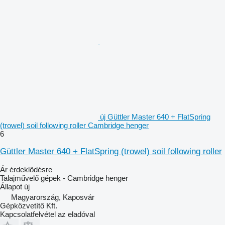
új Güttler Master 640 + FlatSpring
(trowel) soil following roller Cambridge henger
6
Güttler Master 640 + FlatSpring (trowel) soil following roller
Ár érdeklődésre
Talajművelő gépek - Cambridge henger
Állapot
új
Magyarország, Kaposvár
Gépközvetítő Kft.
Kapcsolatfelvétel az eladóval