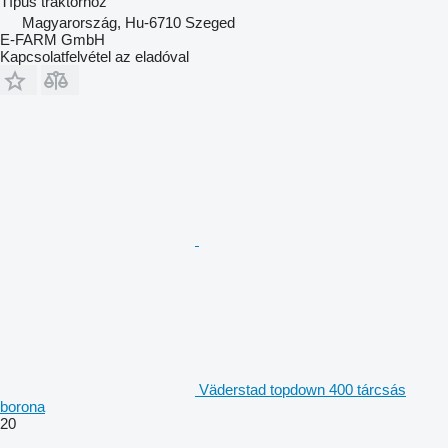
Típus
traktorhoz
Magyarország, Hu-6710 Szeged
E-FARM GmbH
Kapcsolatfelvétel az eladóval
Väderstad topdown 400 tárcsás
borona
20