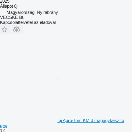
2025
Állapot
új
Magyarország, Nyirábrány
VECSKE Bt.
Kapcsolatfelvétel az eladóval
új Agro-Tom KM 3 magágykészítő
gép
12