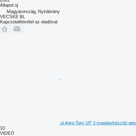
Állapot
új
Magyarország, Nyirábrány
VECSKE Bt.
Kapcsolatfelvétel az eladóval
új Agro-Tom UP 3 magágykészítő gép
10
VIDEÓ