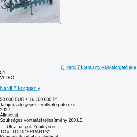
új Nardi 7 korpusniy váltvaforgató eke
54
VIDEÓ
Nardi 7 korpusniy
50 000 EUR
≈ 18 100 000 Ft
Talajművelő gépek - váltvaforgató eke
2022
Állapot
új
Szükséges vontatási teljesítmény
280 LE
Ukrajna, pgt. Yubileynoe
TOV "TD LIDERPARTS"
Kapcsolatfelvétel az eladóval