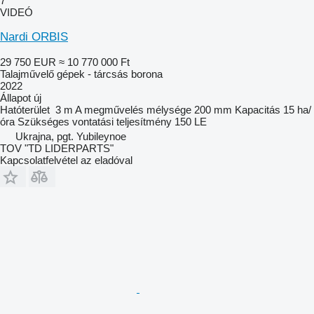
7
VIDEÓ
Nardi ORBIS
29 750 EUR
≈ 10 770 000 Ft
Talajművelő gépek - tárcsás borona
2022
Állapot
új
Hatóterület
3 m
A megművelés mélysége
200 mm
Kapacitás
15 ha/
óra
Szükséges vontatási teljesítmény
150 LE
Ukrajna, pgt. Yubileynoe
TOV "TD LIDERPARTS"
Kapcsolatfelvétel az eladóval