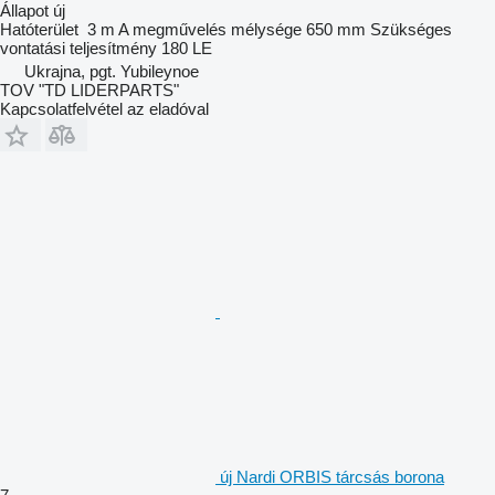
Állapot
új
Hatóterület
3 m
A megművelés mélysége
650 mm
Szükséges
vontatási teljesítmény
180 LE
Ukrajna, pgt. Yubileynoe
TOV "TD LIDERPARTS"
Kapcsolatfelvétel az eladóval
új Nardi ORBIS tárcsás borona