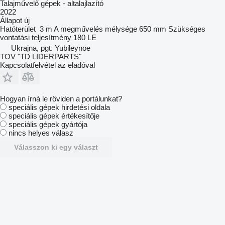
Talajművelő gépek - altalajlazító
2022
Állapot
új
Hatóterület
3 m
A megművelés mélysége
650 mm
Szükséges
vontatási teljesítmény
180 LE
Ukrajna, pgt. Yubileynoe
TOV "TD LIDERPARTS"
Kapcsolatfelvétel az eladóval
Hogyan írná le röviden a portálunkat?
speciális gépek hirdetési oldala
speciális gépek értékesítője
speciális gépek gyártója
nincs helyes válasz
Válasszon ki egy választ