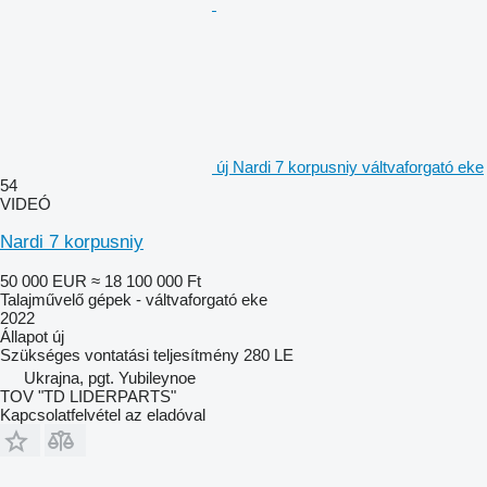
új Nardi 7 korpusniy váltvaforgató eke
54
VIDEÓ
Nardi 7 korpusniy
50 000 EUR
≈ 18 100 000 Ft
Talajművelő gépek - váltvaforgató eke
2022
Állapot
új
Szükséges vontatási teljesítmény
280 LE
Ukrajna, pgt. Yubileynoe
TOV "TD LIDERPARTS"
Kapcsolatfelvétel az eladóval