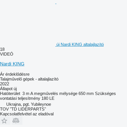
új Nardi KING altalajlazító
18
VIDEÓ
Nardi KING
Ár érdeklődésre
Talajművelő gépek - altalajlazító
2022
Állapot
új
Hatóterület
3 m
A megművelés mélysége
650 mm
Szükséges
vontatási teljesítmény
180 LE
Ukrajna, pgt. Yubileynoe
TOV "TD LIDERPARTS"
Kapcsolatfelvétel az eladóval