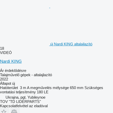
új Nardi KING altalajlazító
18
VIDEÓ
Nardi KING
Ár érdeklődésre
Talajművelő gépek - altalajlazító
2022
Állapot
új
Hatóterület
3 m
A megművelés mélysége
650 mm
Szükséges
vontatási teljesítmény
180 LE
Ukrajna, pgt. Yubileynoe
TOV "TD LIDERPARTS"
Kapcsolatfelvétel az eladóval