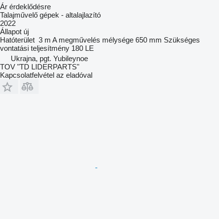
Ár érdeklődésre
Talajművelő gépek - altalajlazító
2022
Állapot
új
Hatóterület
3 m
A megművelés mélysége
650 mm
Szükséges
vontatási teljesítmény
180 LE
Ukrajna, pgt. Yubileynoe
TOV "TD LIDERPARTS"
Kapcsolatfelvétel az eladóval