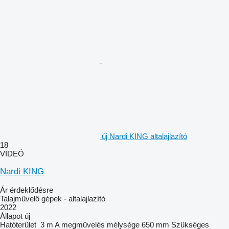
új Nardi KING altalajlazító
18
VIDEÓ
Nardi KING
Ár érdeklődésre
Talajművelő gépek - altalajlazító
2022
Állapot
új
Hatóterület
3 m
A megművelés mélysége
650 mm
Szükséges