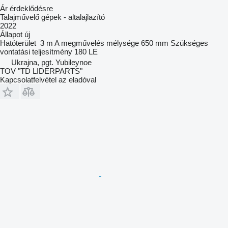
Ár érdeklődésre
Talajművelő gépek - altalajlazító
2022
Állapot
új
Hatóterület
3 m
A megművelés mélysége
650 mm
Szükséges
vontatási teljesítmény
180 LE
Ukrajna, pgt. Yubileynoe
TOV "TD LIDERPARTS"
Kapcsolatfelvétel az eladóval