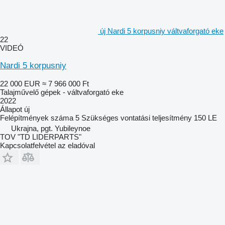
új Nardi 5 korpusniy váltvaforgató eke
22
VIDEÓ
Nardi 5 korpusniy
22 000 EUR
≈ 7 966 000 Ft
Talajművelő gépek - váltvaforgató eke
2022
Állapot
új
Felépítmények száma
5
Szükséges vontatási teljesítmény
150 LE
Ukrajna, pgt. Yubileynoe
TOV "TD LIDERPARTS"
Kapcsolatfelvétel az eladóval