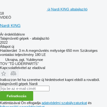
új Nardi KING altalajlazító
18
VIDEÓ
Nardi KING
Ár érdeklődésre
Talajművelő gépek - altalajlazító
2022
Állapot
új
Hatóterület
3 m
A megművelés mélysége
650 mm
Szükséges
vontatási teljesítmény
180 LE
Ukrajna, pgt. Yubileynoe
TOV "TD LIDERPARTS"
Kapcsolatfelvétel az eladóval
Iratkozzon fel ha szeretne új hirdetéseket kapni ebből a rovatból.
talajművelő gépek
Nardi
Feliratkozás
Kattintásával Ön elfogadja
adatvédelmi szabályzatunkat
és
felhasználói szerződésünket
.