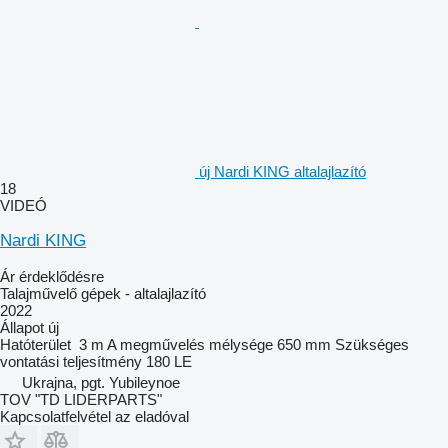
új Nardi KING altalajlazító
18
VIDEÓ
Nardi KING
Ár érdeklődésre
Talajművelő gépek - altalajlazító
2022
Állapot
új
Hatóterület
3 m
A megművelés mélysége
650 mm
Szükséges
vontatási teljesítmény
180 LE
Ukrajna, pgt. Yubileynoe
TOV "TD LIDERPARTS"
Kapcsolatfelvétel az eladóval