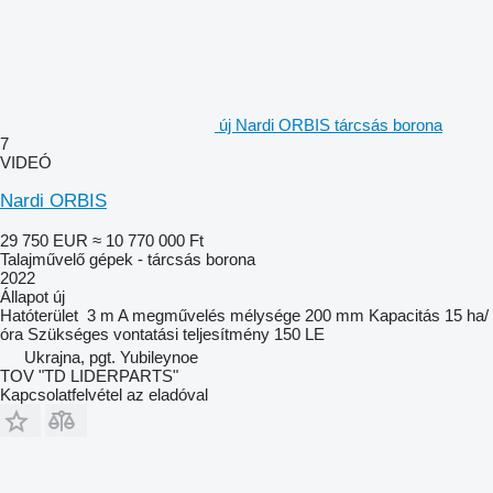
új Nardi ORBIS tárcsás borona
7
VIDEÓ
Nardi ORBIS
29 750 EUR
≈ 10 770 000 Ft
Talajművelő gépek - tárcsás borona
2022
Állapot
új
Hatóterület
3 m
A megművelés mélysége
200 mm
Kapacitás
15 ha/
óra
Szükséges vontatási teljesítmény
150 LE
Ukrajna, pgt. Yubileynoe
TOV "TD LIDERPARTS"
Kapcsolatfelvétel az eladóval