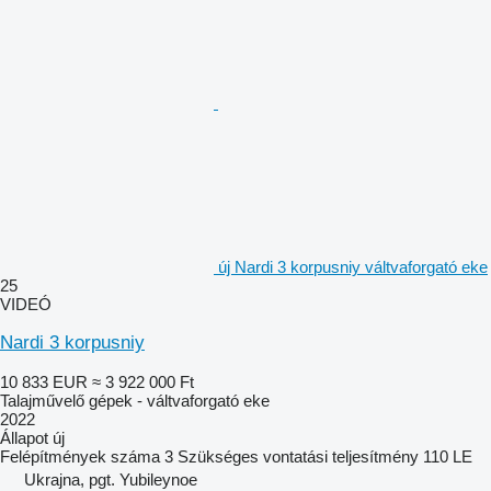
új Nardi 3 korpusniy váltvaforgató eke
25
VIDEÓ
Nardi 3 korpusniy
10 833 EUR
≈ 3 922 000 Ft
Talajművelő gépek - váltvaforgató eke
2022
Állapot
új
Felépítmények száma
3
Szükséges vontatási teljesítmény
110 LE
Ukrajna, pgt. Yubileynoe