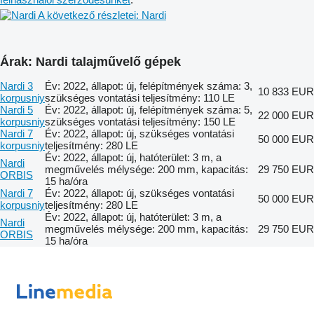
A következő részletei: Nardi
Árak: Nardi talajművelő gépek
Nardi 3
Év: 2022, állapot: új, felépítmények száma: 3,
10 833 EUR
korpusniy
szükséges vontatási teljesítmény: 110 LE
Nardi 5
Év: 2022, állapot: új, felépítmények száma: 5,
22 000 EUR
korpusniy
szükséges vontatási teljesítmény: 150 LE
Nardi 7
Év: 2022, állapot: új, szükséges vontatási
50 000 EUR
korpusniy
teljesítmény: 280 LE
Év: 2022, állapot: új, hatóterület: 3 m, a
Nardi
megművelés mélysége: 200 mm, kapacitás:
29 750 EUR
ORBIS
15 ha/óra
Nardi 7
Év: 2022, állapot: új, szükséges vontatási
50 000 EUR
korpusniy
teljesítmény: 280 LE
Év: 2022, állapot: új, hatóterület: 3 m, a
Nardi
megművelés mélysége: 200 mm, kapacitás:
29 750 EUR
ORBIS
15 ha/óra