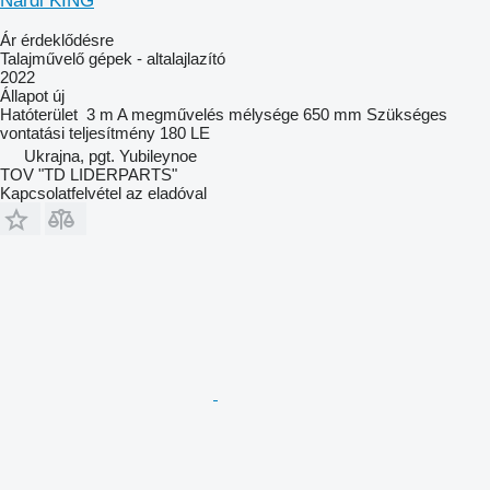
Nardi KING
Ár érdeklődésre
Talajművelő gépek - altalajlazító
2022
Állapot
új
Hatóterület
3 m
A megművelés mélysége
650 mm
Szükséges
vontatási teljesítmény
180 LE
Ukrajna, pgt. Yubileynoe
TOV "TD LIDERPARTS"
Kapcsolatfelvétel az eladóval