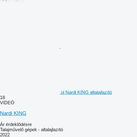
új Nardi KING altalajlazító
18
VIDEÓ
Nardi KING
Ár érdeklődésre
Talajművelő gépek - altalajlazító
2022