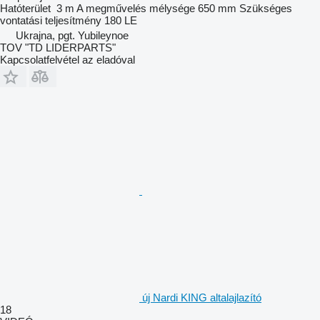
Hatóterület
3 m
A megművelés mélysége
650 mm
Szükséges
vontatási teljesítmény
180 LE
Ukrajna, pgt. Yubileynoe
TOV "TD LIDERPARTS"
Kapcsolatfelvétel az eladóval
új Nardi KING altalajlazító
18