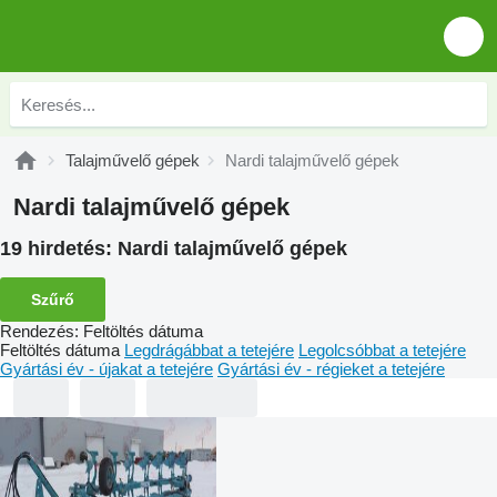
Talajművelő gépek
Nardi talajművelő gépek
Nardi talajművelő gépek
19 hirdetés:
Nardi talajművelő gépek
Szűrő
Rendezés
:
Feltöltés dátuma
Feltöltés dátuma
Legdrágábbat a tetejére
Legolcsóbbat a tetejére
Gyártási év - újakat a tetejére
Gyártási év - régieket a tetejére