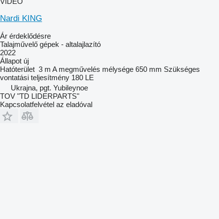
VIDEÓ
Nardi KING
Ár érdeklődésre
Talajművelő gépek - altalajlazító
2022
Állapot
új
Hatóterület
3 m
A megművelés mélysége
650 mm
Szükséges
vontatási teljesítmény
180 LE
Ukrajna, pgt. Yubileynoe
TOV "TD LIDERPARTS"
Kapcsolatfelvétel az eladóval