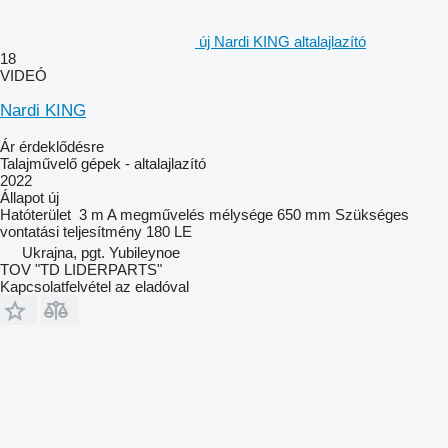
új Nardi KING altalajlazító
18
VIDEÓ
Nardi KING
Ár érdeklődésre
Talajművelő gépek - altalajlazító
2022
Állapot
új
Hatóterület
3 m
A megművelés mélysége
650 mm
Szükséges
vontatási teljesítmény
180 LE
Ukrajna, pgt. Yubileynoe
TOV "TD LIDERPARTS"
Kapcsolatfelvétel az eladóval