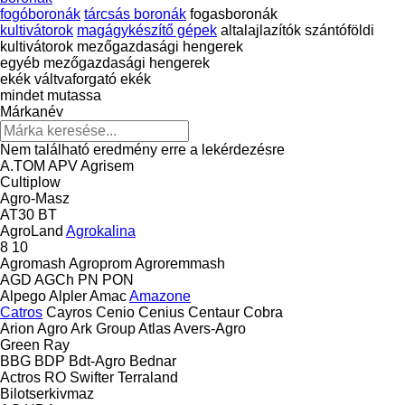
fogóboronák
tárcsás boronák
fogasboronák
kultivátorok
magágykészítő gépek
altalajlazítók
szántóföldi
kultivátorok
mezőgazdasági hengerek
egyéb mezőgazdasági hengerek
ekék
váltvaforgató ekék
mindet mutassa
Márkanév
Nem található eredmény erre a lekérdezésre
A.TOM
APV
Agrisem
Cultiplow
Agro-Masz
AT30
BT
AgroLand
Agrokalina
8
10
Agromash
Agroprom
Agroremmash
AGD
AGCh
PN
PON
Alpego
Alpler
Amac
Amazone
Catros
Cayros
Cenio
Cenius
Centaur
Cobra
Arion Agro
Ark Group
Atlas
Avers-Agro
Green Ray
BBG
BDP
Bdt-Agro
Bednar
Actros RO
Swifter
Terraland
Bilotserkivmaz