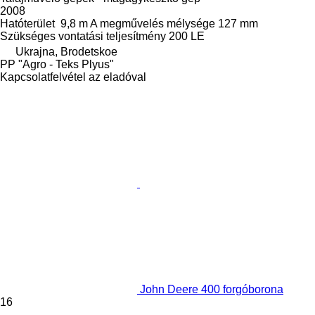
2008
Hatóterület
9,8 m
A megművelés mélysége
127 mm
Szükséges vontatási teljesítmény
200 LE
Ukrajna, Brodetskoe
PP "Agro - Teks Plyus"
Kapcsolatfelvétel az eladóval
John Deere 400 forgóborona
16