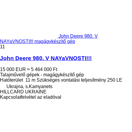
John Deere 980. V
NAYaVNOSTI!!! magágykészítő gép
11
John Deere 980. V NAYaVNOSTI!!!
15 000 EUR
≈ 5 464 000 Ft
Talajművelő gépek - magágykészítő gép
Hatóterület
11 m
Szükséges vontatási teljesítmény
250 LE
Ukrajna, s.Kamyanets
HILLCARD UKRAINE
Kapcsolatfelvétel az eladóval