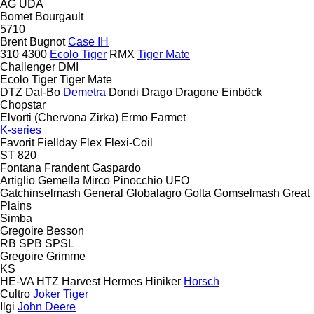
AG
UDA
Bomet
Bourgault
5710
Brent
Bugnot
Case IH
310
4300
Ecolo Tiger
RMX
Tiger Mate
Challenger
DMI
Ecolo Tiger
Tiger Mate
DTZ
Dal-Bo
Demetra
Dondi
Drago
Dragone
Einböck
Chopstar
Elvorti (Chervona Zirka)
Ermo
Farmet
K-series
Favorit
Fiellday
Flex
Flexi-Coil
ST 820
Fontana
Frandent
Gaspardo
Artiglio
Gemella
Mirco
Pinocchio
UFO
Gatchinselmash
General
Globalagro
Golta
Gomselmash
Great
Plains
Simba
Gregoire Besson
RB
SPB
SPSL
Gregoire
Grimme
KS
HE-VA
HTZ
Harvest
Hermes
Hiniker
Horsch
Cultro
Joker
Tiger
Ilgi
John Deere