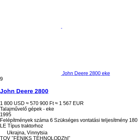
John Deere 2800 eke
9
John Deere 2800
1 800 USD
≈ 570 900 Ft
≈ 1 567 EUR
Talajművelő gépek - eke
1995
Felépítmények száma
6
Szükséges vontatási teljesítmény
180
LE
Típus
traktorhoz
Ukrajna, Vinnytsia
TOV "FENIKS TEHNOLODZhI"