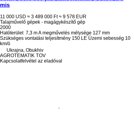
mis
11 000 USD
≈ 3 489 000 Ft
≈ 9 578 EUR
Talajművelő gépek - magágykészítő gép
2000
Hatóterület
7,3 m
A megművelés mélysége
127 mm
Szükséges vontatási teljesítmény
150 LE
Üzemi sebesség
10
km/ó
Ukrajna, Obukhiv
AGROTEMATIK TOV
Kapcsolatfelvétel az eladóval