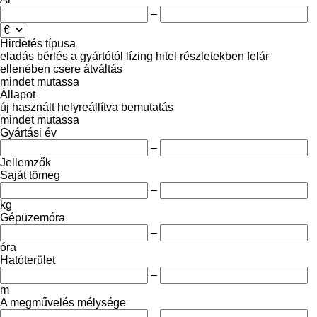
–
Hirdetés típusa
eladás
bérlés
a gyártótól
lízing
hitel
részletekben
felár
ellenében csere
átváltás
mindet mutassa
Állapot
új
használt
helyreállítva
bemutatás
mindet mutassa
Gyártási év
–
Jellemzők
Saját tömeg
–
kg
Gépüzemóra
–
óra
Hatóterület
–
m
A megművelés mélysége