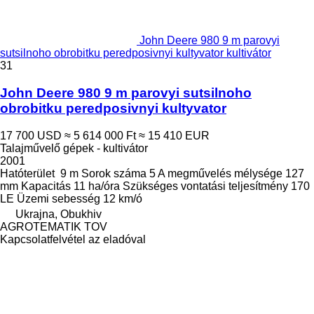
John Deere 980 9 m parovyi
sutsilnoho obrobitku peredposivnyi kultyvator kultivátor
31
John Deere 980 9 m parovyi sutsilnoho
obrobitku peredposivnyi kultyvator
17 700 USD
≈ 5 614 000 Ft
≈ 15 410 EUR
Talajművelő gépek - kultivátor
2001
Hatóterület
9 m
Sorok száma
5
A megművelés mélysége
127
mm
Kapacitás
11 ha/óra
Szükséges vontatási teljesítmény
170
LE
Üzemi sebesség
12 km/ó
Ukrajna, Obukhiv
AGROTEMATIK TOV
Kapcsolatfelvétel az eladóval