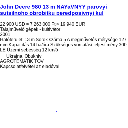
John Deere 980 13 m NAYaVNYY parovyi
sutsilnoho obrobitku peredposivnyi kul
22 900 USD
≈ 7 263 000 Ft
≈ 19 940 EUR
Talajművelő gépek - kultivátor
2001
Hatóterület
13 m
Sorok száma
5
A megművelés mélysége
127
mm
Kapacitás
14 ha/óra
Szükséges vontatási teljesítmény
300
LE
Üzemi sebesség
12 km/ó
Ukrajna, Obukhiv
AGROTEMATIK TOV
Kapcsolatfelvétel az eladóval