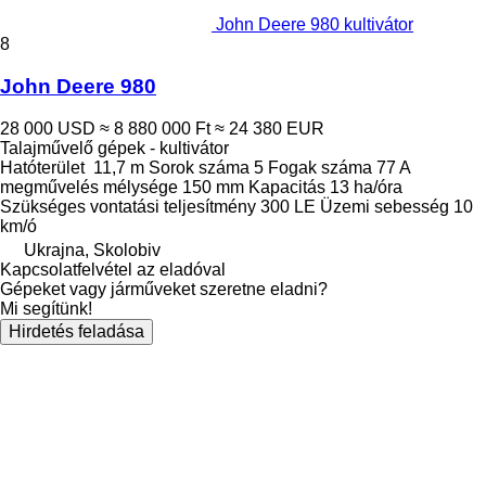
John Deere 980 kultivátor
8
John Deere 980
28 000 USD
≈ 8 880 000 Ft
≈ 24 380 EUR
Talajművelő gépek - kultivátor
Hatóterület
11,7 m
Sorok száma
5
Fogak száma
77
A
megművelés mélysége
150 mm
Kapacitás
13 ha/óra
Szükséges vontatási teljesítmény
300 LE
Üzemi sebesség
10
km/ó
Ukrajna, Skolobiv
Kapcsolatfelvétel az eladóval
Gépeket vagy járműveket szeretne eladni?
Mi segítünk!
Hirdetés feladása