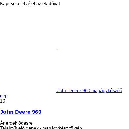
Kapcsolatfelvétel az eladóval
John Deere 960 magágykészítő
gép
10
John Deere 960
Ár érdeklődésre
Talajművelő gépek - magágykészítő gép