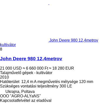
John Deere 980 12,4metrov
kultivátor
8
John Deere 980 12,4metrov
21 000 USD
≈ 6 660 000 Ft
≈ 18 280 EUR
Talajművelő gépek - kultivátor
2010
Hatóterület
12,4 m
A megművelés mélysége
120 mm
Szükséges vontatási teljesítmény
300 LE
Ukrajna, Poltava
OOO "AGRO-ALYaNS"
Kapcsolatfelvétel az eladóval