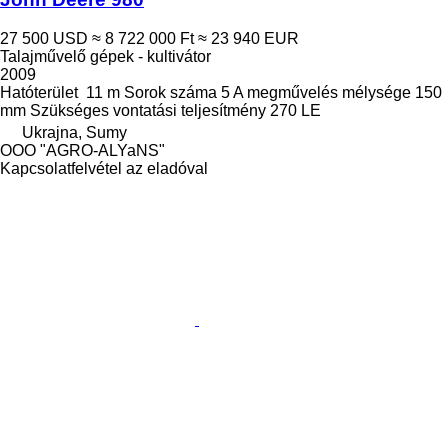
27 500 USD
≈ 8 722 000 Ft
≈ 23 940 EUR
Talajművelő gépek - kultivátor
2009
Hatóterület
11 m
Sorok száma
5
A megművelés mélysége
150
mm
Szükséges vontatási teljesítmény
270 LE
Ukrajna, Sumy
OOO "AGRO-ALYaNS"
Kapcsolatfelvétel az eladóval