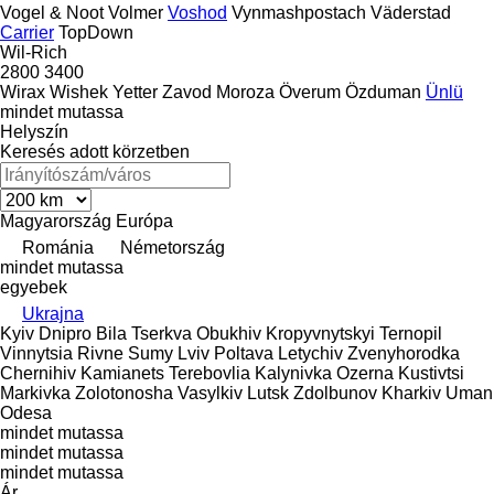
Vogel & Noot
Volmer
Voshod
Vynmashpostach
Väderstad
Carrier
TopDown
Wil-Rich
2800
3400
Wirax
Wishek
Yetter
Zavod Moroza
Överum
Özduman
Ünlü
mindet mutassa
Helyszín
Keresés adott körzetben
Magyarország
Európa
Románia
Németország
mindet mutassa
egyebek
Ukrajna
Kyiv
Dnipro
Bila Tserkva
Obukhiv
Kropyvnytskyi
Ternopil
Vinnytsia
Rivne
Sumy
Lviv
Poltava
Letychiv
Zvenyhorodka
Chernihiv
Kamianets
Terebovlia
Kalynivka
Ozerna
Kustivtsi
Markivka
Zolotonosha
Vasylkiv
Lutsk
Zdolbunov
Kharkiv
Uman
Odesa
mindet mutassa
mindet mutassa
mindet mutassa
Ár