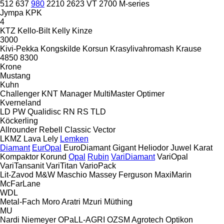
512
637
980
2210
2623 VT
2700
M-series
Jympa
KPK
4
KTZ
Kello-Bilt
Kelly
Kinze
3000
Kivi-Pekka
Kongskilde
Korsun
Krasylivahromash
Krause
4850
8300
Krone
Mustang
Kuhn
Challenger
KNT
Manager
MultiMaster
Optimer
Kverneland
LD
PW
Qualidisc
RN
RS
TLD
Köckerling
Allrounder
Rebell Classic
Vector
LKMZ
Lava
Lely
Lemken
Diamant
EurOpal
EuroDiamant
Gigant
Heliodor
Juwel
Karat
Kompaktor
Korund
Opal
Rubin
VariDiamant
VariOpal
VariTansanit
VariTitan
VarioPack
Lit-Zavod
M&W
Maschio
Massey Ferguson
MaxiMarin
McFarLane
WDL
Metal-Fach
Moro Aratri
Mzuri
Müthing
MU
Nardi
Niemeyer
OPaLL-AGRI
OZSM Agrotech
Optikon