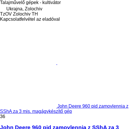
Talajművelő gépek - kultivátor
Ukrajna, Zolochiv
TzOV Zolochiv TH
Kapcsolatfelvétel az eladóval
John Deere 960 pid zamovlennia z
SShA za 3 mis. magágykészítő gép
36
John Deere 960 pid zamovlennia z SShA za 3