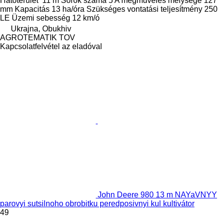
Hatóterület
11 m
Sorok száma
5
A megművelés mélysége
127
mm
Kapacitás
13 ha/óra
Szükséges vontatási teljesítmény
250
LE
Üzemi sebesség
12 km/ó
Ukrajna, Obukhiv
AGROTEMATIK TOV
Kapcsolatfelvétel az eladóval
John Deere 980 13 m NAYaVNYY
parovyi sutsilnoho obrobitku peredposivnyi kul kultivátor
49