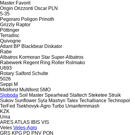
Master
Favorit
Origin
Orizzonti
Oscar
PLN
5-35
Pegoraro
Poligon
Prinoth
Grizzly
Raptor
Pöttinger
Terradisc
Quivogne
Atlant
BP
Blackbear
Diskator
Rabe
Albatros
Kormoran
Star
Super-Albatros
Rabewerk
Regent
Ring
Roller
Rolmako
U693
Rotary
Salford
Schulte
5026
Seppi M
Midiforst
Multiforst
SMO
Sloboda
Soil Master
Spearhead
Staltech
Steketee
Struik
Sukov
Sunflower
Syla Mashyn
Talex
Techalliance
Technopol
TerFed
Tsekhovyk-Agro
Turbo
Umanfermmash
KZK
Unia
ARES
ATLAS
IBIS
VIS
Veles
Veles-Agro
GRS
KPG
PD
PNV
PON