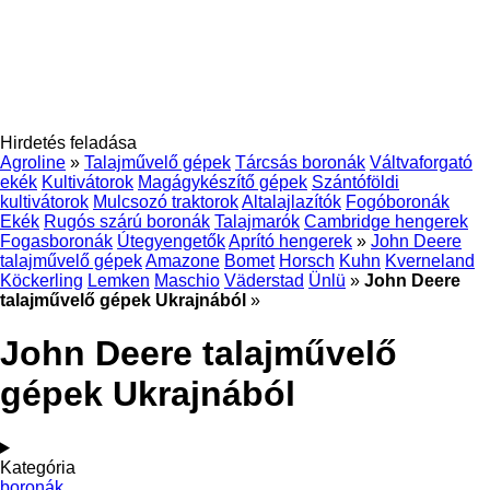
Hirdetés feladása
Agroline
»
Talajművelő gépek
Tárcsás boronák
Váltvaforgató
ekék
Kultivátorok
Magágykészítő gépek
Szántóföldi
kultivátorok
Mulcsozó traktorok
Altalajlazítók
Fogóboronák
Ekék
Rugós szárú boronák
Talajmarók
Cambridge hengerek
Fogasboronák
Útegyengetők
Aprító hengerek
»
John Deere
talajművelő gépek
Amazone
Bomet
Horsch
Kuhn
Kverneland
Köckerling
Lemken
Maschio
Väderstad
Ünlü
»
John Deere
talajművelő gépek Ukrajnából
»
John Deere talajművelő
gépek Ukrajnából
Kategória
boronák