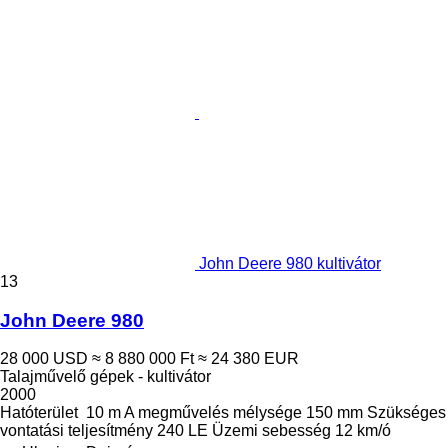
John Deere 980 kultivátor
13
John Deere 980
28 000 USD
≈ 8 880 000 Ft
≈ 24 380 EUR
Talajművelő gépek - kultivátor
2000
Hatóterület
10 m
A megművelés mélysége
150 mm
Szükséges
vontatási teljesítmény
240 LE
Üzemi sebesség
12 km/ó