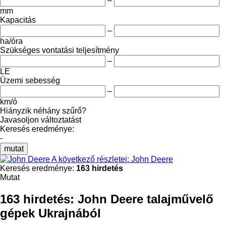
–
mm
Kapacitás
–
ha/óra
Szükséges vontatási teljesítmény
–
LE
Üzemi sebesség
–
km/ó
Hiányzik néhány szűrő?
Javasoljon változtatást
Keresés eredménye:
-
mutat
A következő részletei: John Deere
Keresés eredménye:
163 hirdetés
Mutat
163 hirdetés:
John Deere talajművelő
gépek Ukrajnából