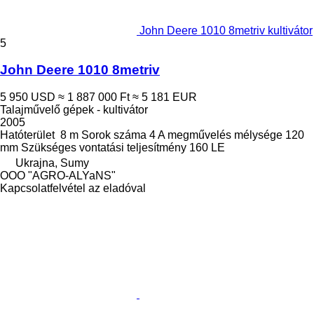
John Deere 1010 8metriv kultivátor
5
John Deere 1010 8metriv
5 950 USD
≈ 1 887 000 Ft
≈ 5 181 EUR
Talajművelő gépek - kultivátor
2005
Hatóterület
8 m
Sorok száma
4
A megművelés mélysége
120
mm
Szükséges vontatási teljesítmény
160 LE
Ukrajna, Sumy
OOO "AGRO-ALYaNS"
Kapcsolatfelvétel az eladóval