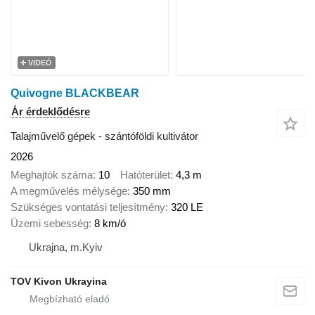
VIDEÓ
Quivogne BLACKBEAR
Ár érdeklődésre
Talajművelő gépek - szántóföldi kultivátor
2026
Meghajtók száma
10
Hatóterület
4,3 m
A megművelés mélysége
350 mm
Szükséges vontatási teljesítmény
320 LE
Üzemi sebesség
8 km/ó
Ukrajna, m.Kyiv
TOV Kivon Ukrayina