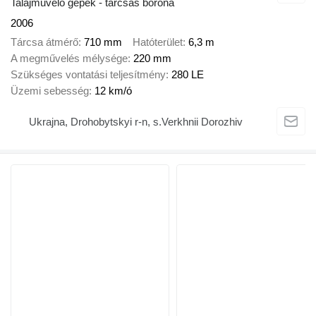
Talajművelő gépek - tárcsás borona
2006
Tárcsa átmérő
710 mm
Hatóterület
6,3 m
A megművelés mélysége
220 mm
Szükséges vontatási teljesítmény
280 LE
Üzemi sebesség
12 km/ó
Ukrajna, Drohobytskyi r-n, s.Verkhnii Dorozhiv