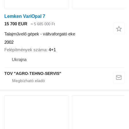
Lemken VariOpal 7
15 700 EUR
≈ 5 685 000 Ft
Talajművelő gépek - váltvaforgató eke
2002
Felépítmények száma
4+1
Ukrajna
TOV "AGRO-TEHNO-SERVIS"