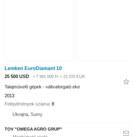
Lemken EuroDiamant 10
25 500 USD
≈ 7 991 000 Ft
≈ 22 070 EUR
Talajművelő gépek - váltvaforgató eke
2013
Felépítmények száma
8
Ukrajna, Sumy
TOV "OMEGA AGRO GRUP"