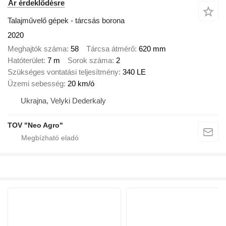
Ár érdeklődésre
Talajművelő gépek - tárcsás borona
2020
Meghajtók száma
58
Tárcsa átmérő
620 mm
Hatóterület
7 m
Sorok száma
2
Szükséges vontatási teljesítmény
340 LE
Üzemi sebesség
20 km/ó
Ukrajna, Velyki Dederkaly
TOV "Neo Agro"