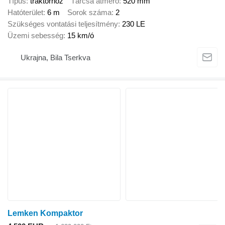
Típus
traktorhoz
Tárcsa átmérő
520 mm
Hatóterület
6 m
Sorok száma
2
Szükséges vontatási teljesítmény
230 LE
Üzemi sebesség
15 km/ó
Ukrajna, Bila Tserkva
Lemken Kompaktor