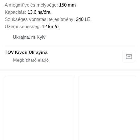
A megművelés mélysége
150 mm
Kapacitás
13,6 ha/óra
Szükséges vontatási teljesítmény
340 LE
Üzemi sebesség
12 km/ó
Ukrajna, m.Kyiv
TOV Kivon Ukrayina