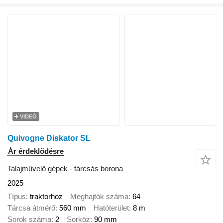
VIDEÓ
Quivogne Diskator SL
Ár érdeklődésre
Talajművelő gépek - tárcsás borona
2025
Típus
traktorhoz
Meghajtók száma
64
Tárcsa átmérő
560 mm
Hatóterület
8 m
Sorok száma
2
Sorköz
90 mm