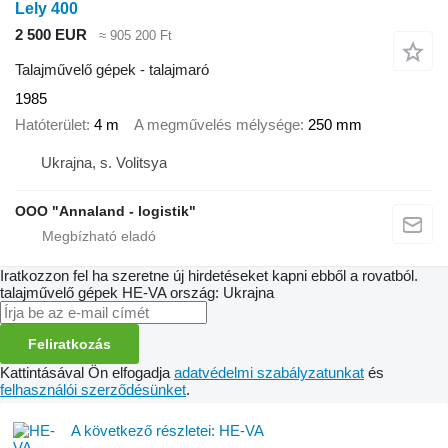
Lely 400
2 500 EUR
≈ 905 200 Ft
Talajművelő gépek - talajmaró
1985
Hatóterület
4 m
A megművelés mélysége
250 mm
Ukrajna, s. Volitsya
OOO "Annaland - logistik"
Iratkozzon fel ha szeretne új hirdetéseket kapni ebből a rovatból.
talajművelő gépek
HE-VA
ország: Ukrajna
Feliratkozás
Kattintásával Ön elfogadja
adatvédelmi szabályzatunkat
és
felhasználói szerződésünket
.
A következő részletei: HE-VA