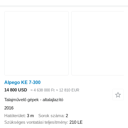
Alpego KE 7-300
14 800 USD
≈ 4 638 000 Ft
≈ 12 810 EUR
Talajművelő gépek - altalajlazító
2016
Hatóterület
3 m
Sorok száma
2
Szükséges vontatási teljesítmény
210 LE