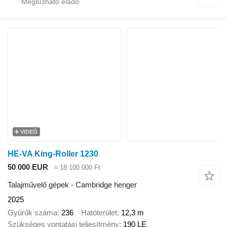
VIDEÓ
HE-VA King-Roller 1230
50 000 EUR
≈ 18 100 000 Ft
Talajművelő gépek - Cambridge henger
2025
Gyűrűk száma
236
Hatóterület
12,3 m
Szükséges vontatási teljesítmény
190 LE