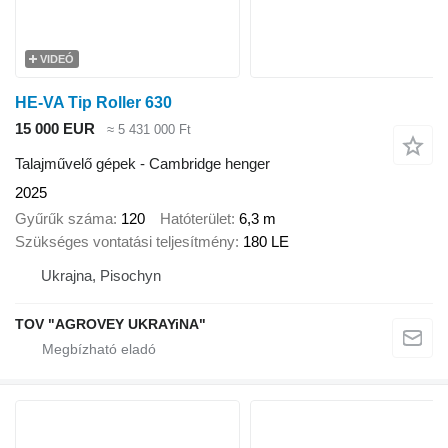
VIDEÓ
HE-VA Tip Roller 630
15 000 EUR
≈ 5 431 000 Ft
Talajművelő gépek - Cambridge henger
2025
Gyűrűk száma
120
Hatóterület
6,3 m
Szükséges vontatási teljesítmény
180 LE
Ukrajna, Pisochyn
TOV "AGROVEY UKRAYiNA"