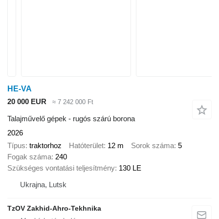
HE-VA
20 000 EUR
≈ 7 242 000 Ft
Talajművelő gépek - rugós szárú borona
2026
Típus
traktorhoz
Hatóterület
12 m
Sorok száma
5
Fogak száma
240
Szükséges vontatási teljesítmény
130 LE
Ukrajna, Lutsk
TzOV Zakhid-Ahro-Tekhnika