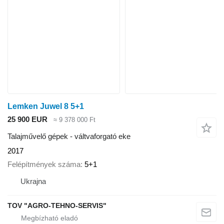
Lemken Juwel 8 5+1
25 900 EUR
≈ 9 378 000 Ft
Talajművelő gépek - váltvaforgató eke
2017
Felépítmények száma
5+1
Ukrajna
TOV "AGRO-TEHNO-SERVIS"