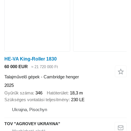
HE-VA King-Roller 1830
60 000 EUR
≈ 21 720 000 Ft
Talajművelő gépek - Cambridge henger
2025
Gyűrűk száma
346
Hatóterület
18,3 m
Szükséges vontatási teljesítmény
230 LE
Ukrajna, Pisochyn
TOV "AGROVEY UKRAYiNA"