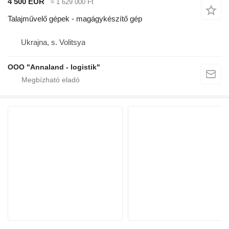
4 500 EUR
≈ 1 629 000 Ft
Talajművelő gépek - magágykészítő gép
Ukrajna, s. Volitsya
OOO "Annaland - logistik"