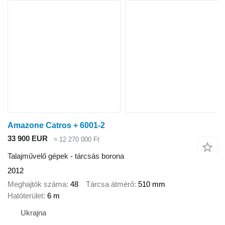
Amazone Catros + 6001-2
33 900 EUR
≈ 12 270 000 Ft
Talajművelő gépek - tárcsás borona
2012
Meghajtók száma
48
Tárcsa átmérő
510 mm
Hatóterület
6 m
Ukrajna