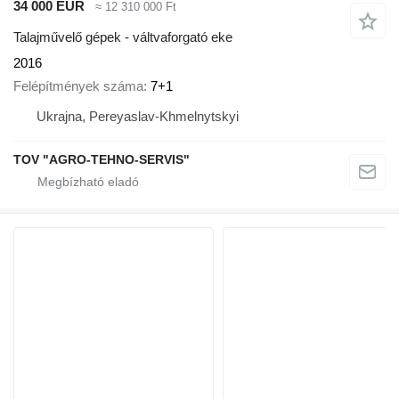
34 000 EUR
≈ 12 310 000 Ft
Talajművelő gépek - váltvaforgató eke
2016
Felépítmények száma
7+1
Ukrajna, Pereyaslav-Khmelnytskyi
TOV "AGRO-TEHNO-SERVIS"