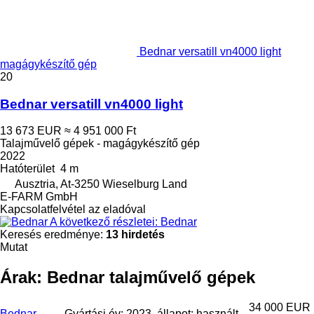
Bednar versatill vn4000 light
magágykészítő gép
20
Bednar versatill vn4000 light
13 673 EUR
≈ 4 951 000 Ft
Talajművelő gépek - magágykészítő gép
2022
Hatóterület
4 m
Ausztria, At-3250 Wieselburg Land
E-FARM GmbH
Kapcsolatfelvétel az eladóval
A következő részletei: Bednar
Keresés eredménye:
13 hirdetés
Mutat
Árak: Bednar talajművelő gépek
34 000 EUR
Bednar
Gyártási év: 2023, állapot: használt,