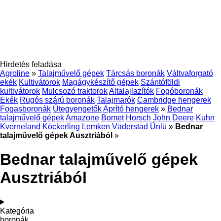
Hirdetés feladása
Agroline
»
Talajművelő gépek
Tárcsás boronák
Váltvaforgató
ekék
Kultivátorok
Magágykészítő gépek
Szántóföldi
kultivátorok
Mulcsozó traktorok
Altalajlazítók
Fogóboronák
Ekék
Rugós szárú boronák
Talajmarók
Cambridge hengerek
Fogasboronák
Útegyengetők
Aprító hengerek
»
Bednar
talajművelő gépek
Amazone
Bomet
Horsch
John Deere
Kuhn
Kverneland
Köckerling
Lemken
Väderstad
Ünlü
»
Bednar
talajművelő gépek Ausztriából
»
Bednar talajművelő gépek
Ausztriából
Kategória
boronák