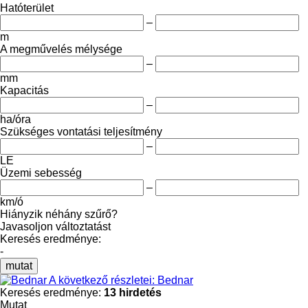
Hatóterület
–
m
A megművelés mélysége
–
mm
Kapacitás
–
ha/óra
Szükséges vontatási teljesítmény
–
LE
Üzemi sebesség
–
km/ó
Hiányzik néhány szűrő?
Javasoljon változtatást
Keresés eredménye:
-
mutat
A következő részletei: Bednar
Keresés eredménye:
13 hirdetés
Mutat