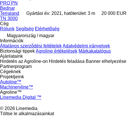
PRO PN
Bednar
Terraland
Gyártási év: 2021, hatóterület: 3 m
20 000 EUR
TN 3000
Cég
Rólunk
Segítség
Elérhetőség
Magyarország / magyar
Információk
Általános szerződési feltételek
Adatvédelmi irányelvek
Biztonsági tippek
Agroline értékelések
Márkakatalógus
Ajánlataink
Hirdetés az Agroline-on
Hirdetés feladása
Banner elhelyezése
Partnerprogram
Cégeknek
Projektjeink
Autoline™
Machineryline™
Agroline™
Linemedia Digital ™
© 2026 Linemedia
Töltse le alkalmazásainkat