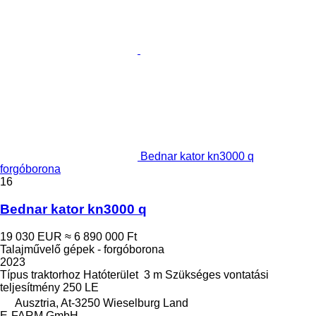
Bednar kator kn3000 q
forgóborona
16
Bednar kator kn3000 q
19 030 EUR
≈ 6 890 000 Ft
Talajművelő gépek - forgóborona
2023
Típus
traktorhoz
Hatóterület
3 m
Szükséges vontatási
teljesítmény
250 LE
Ausztria, At-3250 Wieselburg Land
E-FARM GmbH