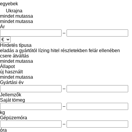
egyebek
Ukrajna
mindet mutassa
mindet mutassa
Ár
–
Hirdetés típusa
eladás
a gyártótól
lízing
hitel
részletekben
felár ellenében
csere
átváltás
mindet mutassa
Állapot
új
használt
mindet mutassa
Gyártási év
–
Jellemzők
Saját tömeg
–
kg
Gépüzemóra
–
óra