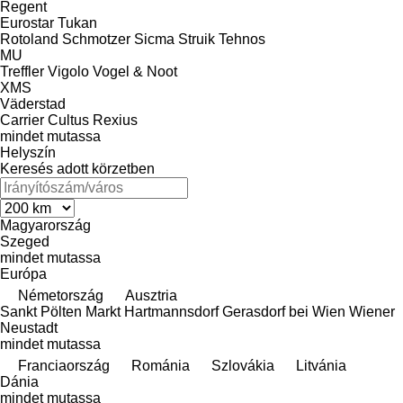
Regent
Eurostar
Tukan
Rotoland
Schmotzer
Sicma
Struik
Tehnos
MU
Treffler
Vigolo
Vogel & Noot
XMS
Väderstad
Carrier
Cultus
Rexius
mindet mutassa
Helyszín
Keresés adott körzetben
Magyarország
Szeged
mindet mutassa
Európa
Németország
Ausztria
Sankt Pölten
Markt Hartmannsdorf
Gerasdorf bei Wien
Wiener
Neustadt
mindet mutassa
Franciaország
Románia
Szlovákia
Litvánia
Dánia
mindet mutassa