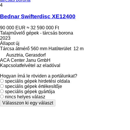
4
Bednar Swifterdisc XE12400
90 000 EUR
≈ 32 590 000 Ft
Talajművelő gépek - tárcsás borona
2023
Állapot
új
Tárcsa átmérő
560 mm
Hatóterület
12 m
Ausztria, Gerasdorf
ACA Center Janu GmbH
Kapcsolatfelvétel az eladóval
Hogyan írná le röviden a portálunkat?
speciális gépek hirdetési oldala
speciális gépek értékesítője
speciális gépek gyártója
nincs helyes válasz
Válasszon ki egy választ