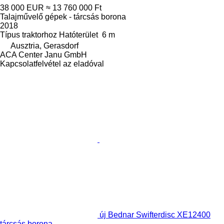
38 000 EUR
≈ 13 760 000 Ft
Talajművelő gépek - tárcsás borona
2018
Típus
traktorhoz
Hatóterület
6 m
Ausztria, Gerasdorf
ACA Center Janu GmbH
Kapcsolatfelvétel az eladóval
új Bednar Swifterdisc XE12400
tárcsás borona