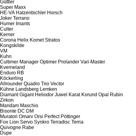
Güttler
Super Maxx
HE-VA
Hatzenbichler
Horsch
Joker
Terrano
Humer
Imants
Culter
Kerner
Corona
Helix
Komet
Stratos
Kongskilde
VM
Kuhn
Cultimer
Manager
Optimer
Prolander
Vari-Master
Kverneland
Enduro
RB
Köckerling
Allrounder
Quadro
Trio
Vector
Kühne
Landsberg
Lemken
Diamant
Gigant
Heliodor
Juwel
Karat
Korund
Opal
Rubin
Zirkon
Mandam
Maschio
Bisonte
DC
DM
Muratori
Omarv
Orsi
Perfect
Pöttinger
Fox
Lion
Servo
Synkro
Terradisc
Terria
Quivogne
Rabe
Dupe