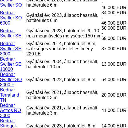
-
Swifter SO
hatóterület: 6 m
46 000 EUR
Bednar
34 000 EUR
Gyártási év: 2023, állapot: használt,
Swifter SO
-
hatóterület: 6 m
6000
46 000 EUR
60 000 EUR
Bednar
Gyártási év: 2023, hatóterület: 9 - 10
-
Swifter SE
m, a megművelés mélysége: 150 mm
69 000 EUR
Bednar
Gyártási év: 2014, hatóterület: 8 m,
Swifter SE
szükséges vontatási teljesítmény:
37 000 EUR
8000
220 LE
Bednar
Gyártási év: 2004, állapot: használt,
Swifter SE
13 000 EUR
hatóterület: 10 m
10000
Bednar
Swifter SO
Gyártási év: 2022, hatóterület: 8 m
64 000 EUR
8000 F
Bednar
Gyártási év: 2021, állapot: használt,
Terraland
20 000 EUR
hatóterület: 3 m
TN
Bednar
Gyártási év: 2021, állapot: használt,
Actros RO
41 000 EUR
hatóterület: 3 m
3000
Bednar
Striegel-
Gyártási év: 2023, hatóterület: 6 m
14 000 EUR