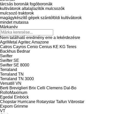
tárcsás boronák
fogóboronák
kultivátorok
altalajlazítók
mulcsozók
mulcsozó traktorok
magágykészítő gépek
szántóföldi kultivátorok
mindet mutassa
Márkanév
Nem található eredmény erre a lekérdezésre
AgriMetal
Agritec
Amazone
Catros
Cayros
Cenio
Cenius
KE
KG
Teres
Backhus
Bednar
Swifter
Swifter SE
Swifter SE 8000
Terraland
Terraland TN
Terraland TN 3000
Versatill VN
Berti
Breviglieri
Brix
Celli
Clemens
Dal-Bo
RolloMaximum
Egedal
Einböck
Chopstar
Hurricane
Rotarystar
Taifun
Vibrostar
Expom
Grimme
VT