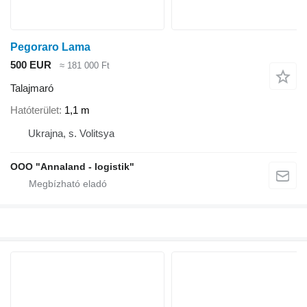
Pegoraro Lama
500 EUR
≈ 181 000 Ft
Talajmaró
Hatóterület
1,1 m
Ukrajna, s. Volitsya
OOO "Annaland - logistik"