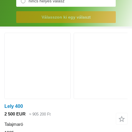
nincs helyes válasz
Válasszon ki egy választ
Lely 400
2 500 EUR
≈ 905 200 Ft
Talajmaró