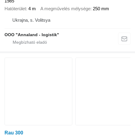
1985
Hatóterület
4 m
A megművelés mélysége
250 mm
Ukrajna, s. Volitsya
OOO "Annaland - logistik"
Rau 300