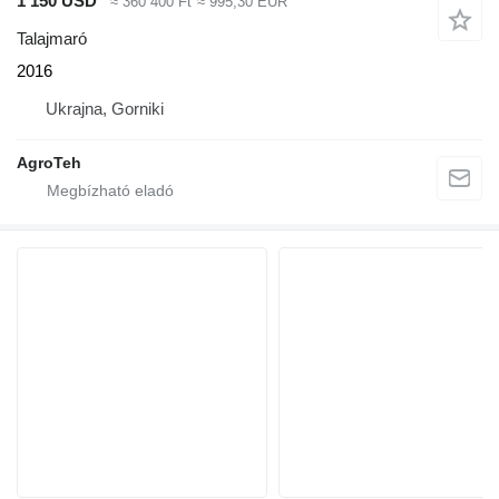
1 150 USD
≈ 360 400 Ft
≈ 995,30 EUR
Talajmaró
2016
Ukrajna, Gorniki
AgroTeh