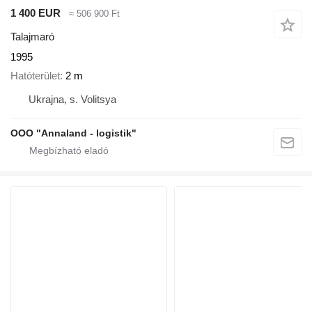
1 400 EUR
≈ 506 900 Ft
Talajmaró
1995
Hatóterület
2 m
Ukrajna, s. Volitsya
OOO "Annaland - logistik"