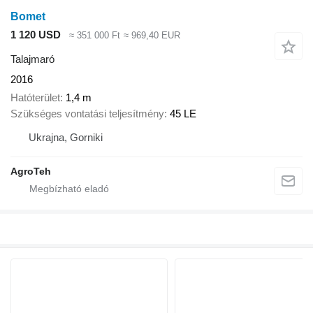
Bomet
1 120 USD
≈ 351 000 Ft
≈ 969,40 EUR
Talajmaró
2016
Hatóterület
1,4 m
Szükséges vontatási teljesítmény
45 LE
Ukrajna, Gorniki
AgroTeh