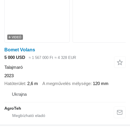
VIDEÓ
Bomet Volans
5 000 USD
≈ 1 567 000 Ft
≈ 4 328 EUR
Talajmaró
2023
Hatóterület
2,6 m
A megművelés mélysége
120 mm
Ukrajna
AgroTeh