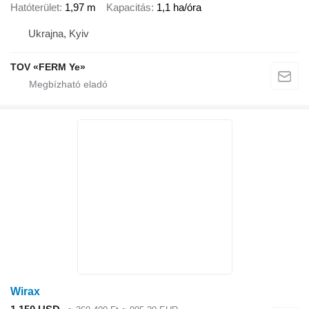
Hatóterület
1,97 m
Kapacitás
1,1 ha/óra
Ukrajna, Kyiv
TOV «FERM Ye»
Wirax